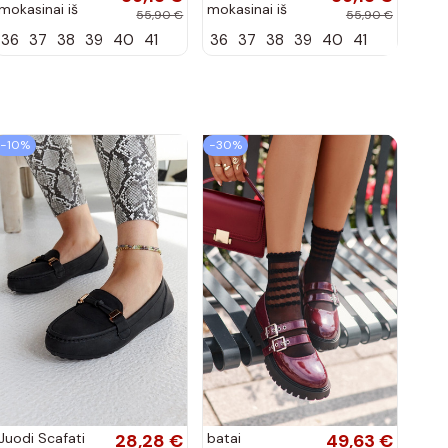
mokasinai iš
mokasinai iš
55,90 €
55,90 €
dirbtinės
dirbtinės
36
37
38
39
40
41
36
37
38
39
40
41
zomšos, molio
zomšos, smėlio
spalvos Laisie
spalvos Laisie
−10%
−30%
Juodi Scafati
28,28 €
batai
49,63 €