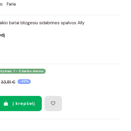
s:
Faria
laikio batai blizgesiu sidabrinės spalvos Ally
ydį
atymas: 1 - 3 darbo dienos
33,81 €
-40%
Į krepšelį