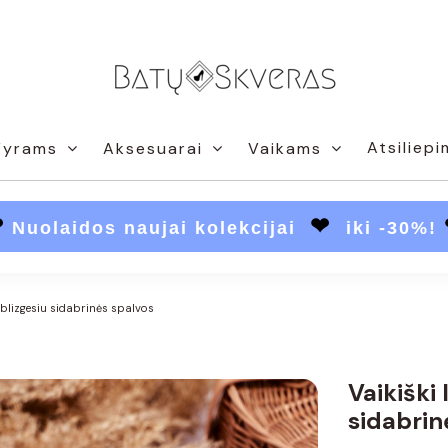
Atsiliepi
Vyrams
Aksesuarai
Vaikams
❤
❤
Nuolaidos naujai kolekcijai
iki -30%!
i blizgesiu sidabrinės spalvos
Vaikiški 
sidabrin