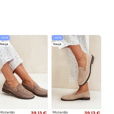
−30%
−30%
Nauja
Nauja
Moteriški
39,13 €
Moteriški
39,13 €