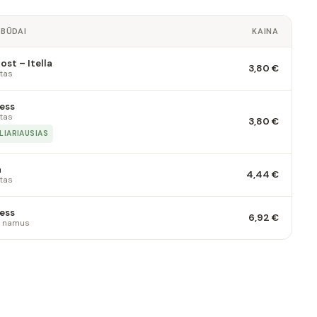
 BŪDAI
KAINA
st – Itella
3,80 €
tas
ess
tas
3,80 €
LIARIAUSIAS
a
4,44 €
tas
ess
6,92 €
 į namus