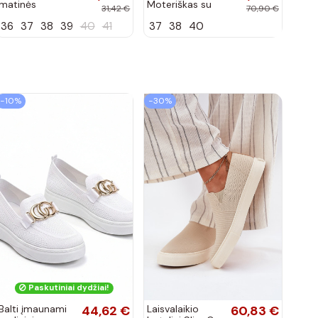
matinės
Moteriškas su
31,42 €
70,90 €
apdailos bateliai
juostelėmis su
36
37
38
39
40
41
37
38
40
lako efektu
bordo spalvos
Terione
−10%
−30%
Paskutiniai dydžiai!
Balti įmaunami
44,62 €
Laisvalaikio
60,83 €