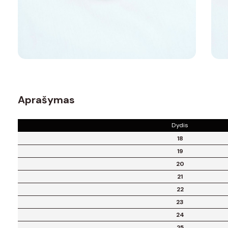
Aprašymas
Dydis
18
19
20
21
22
23
24
25