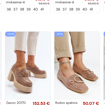
mokasinai iš
mokasinai iš
€
55,90 €
55,90 €
dirbtinės
dirbtinės
36
37
38
39
40
41
36
37
38
39
40
41
zomšos, bordo
zomšos, rudos
spalvos Laisie
spalvos Laisie
−30%
−10%
€
Zazoo 20170
152,53 €
Rudos spalvos
50,07 €