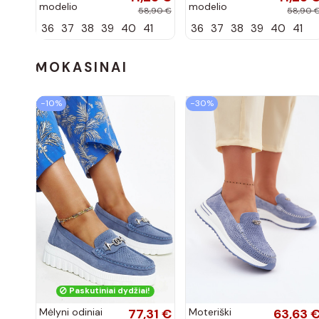
modelio
modelio
58,90 €
58,90 
aukštakulniai
aukštakulniai
36
37
38
39
40
41
36
37
38
39
40
41
bateliai iš
bateliai iš
dirbtinės odos,
dirbtinės odos,
šokolado
bordo spalvos
spalvos Nesha
Nesha
MOKASINAI
−10%
−30%
Paskutiniai dydžiai!
Mėlyni odiniai
77,31 €
Moteriški
63,63 