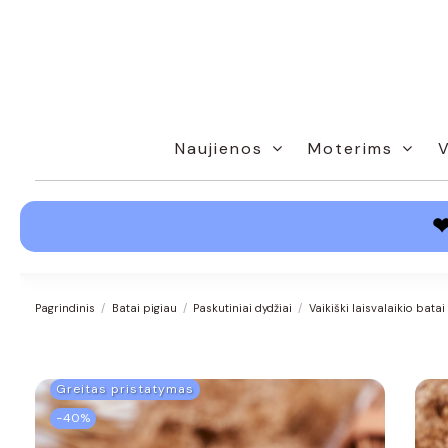
Naujienos
Moterims
Pagrindinis
Batai pigiau
Paskutiniai dydžiai
Vaikiški laisvalaikio bata
Greitas pristatymas
−40%