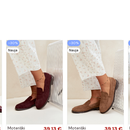
−30%
−30%
Nauja
Nauja
€
Moteriški
39,13 €
Moteriški
39,13 €