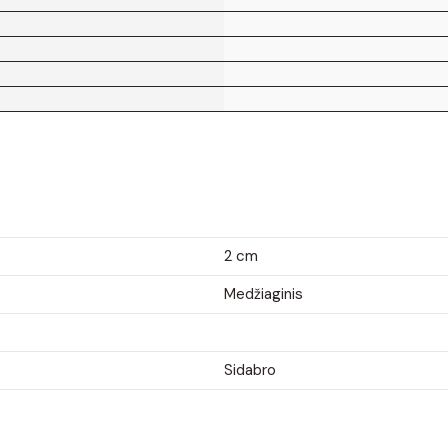
2 cm
Medžiaginis
Sidabro