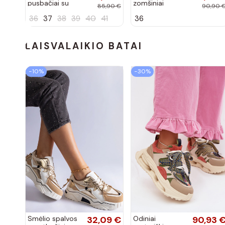
pusbačiai su
zomšiniai
85,90 €
90,90 
dekoratyvine
mokasinai
36
37
38
39
40
41
36
sagtimi Taija
Demela mėlynos
spalvos
LAISVALAIKIO BATAI
−10%
−30%
Smėlio spalvos
32,09 €
Odiniai
90,93 