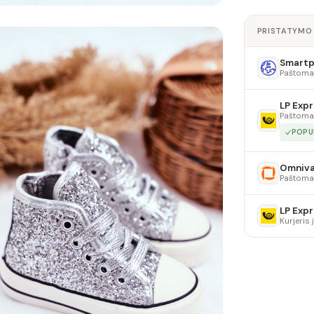
PRISTATYMO
Smartpo
Paštoma
LP Expr
Paštoma
POPU
Omniv
Paštoma
LP Expr
Kurjeris