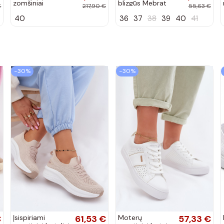
zomšiniai
blizgūs Mebrat
€
217,90 €
55,63 €
bateliai su
bateliai
40
36
37
38
39
40
41
kulniukais
smėlio spalvos
−30%
−30%
€
Įsispiriami
61,53 €
Moterų
57,33 €