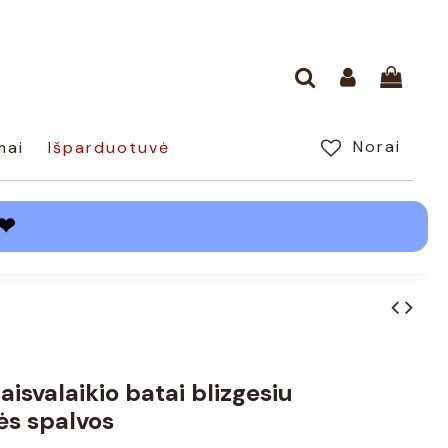
Norai
mai
Išparduotuvė
❤
laisvalaikio batai blizgesiu
ės spalvos