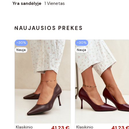
Yra sandėlyje
1 Vienetas
NAUJAUSIOS PREKĖS
−30%
−30%
Nauja
Nauja
Klasikinio
41,23 €
Klasikinio
41,23 