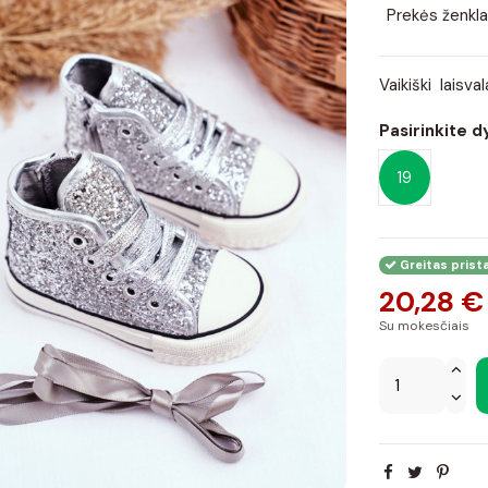
Prekės ženkla
Vaikiški laisva
Pasirinkite d
19
Greitas prist
20,28 €
Su mokesčiais