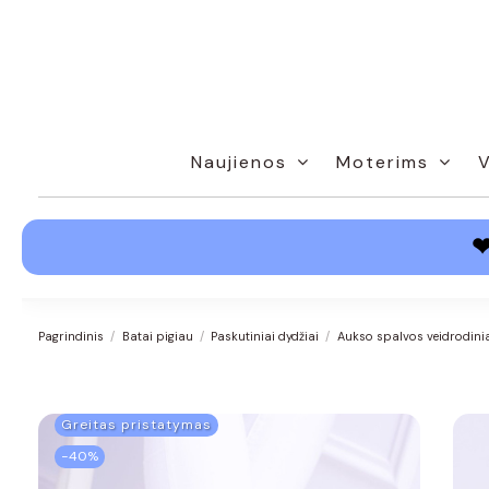
Naujienos
Moterims
Pagrindinis
Batai pigiau
Paskutiniai dydžiai
Aukso spalvos veidrodinia
Greitas pristatymas
−40%