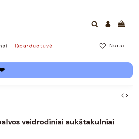
Norai
mai
Išparduotuvė
❤
alvos veidrodiniai aukštakulniai