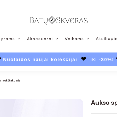
Atsiliepi
Vyrams
Aksesuarai
Vaikams
❤
❤
Nuolaidos naujai kolekcijai
iki -30%!
i aukštakulniai
Aukso sp