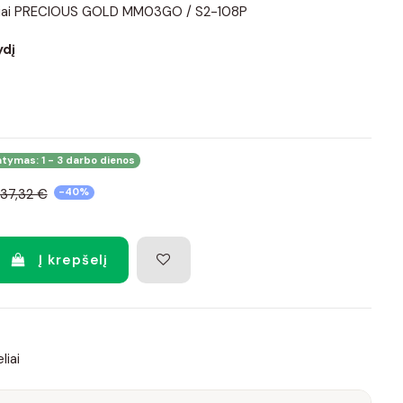
eliai PRECIOUS GOLD MM03GO / S2-108P
ydį
atymas: 1 - 3 darbo dienos
37,32 €
-40%
Į krepšelį
liai