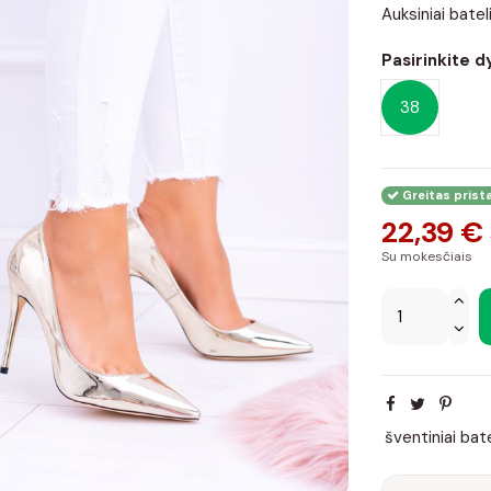
Auksiniai bat
Pasirinkite d
38
Greitas prist
22,39 €
Su mokesčiais
šventiniai bate