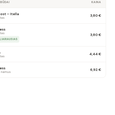
 BŪDAI
KAINA
st – Itella
3,80 €
tas
ess
tas
3,80 €
LIARIAUSIAS
a
4,44 €
tas
ess
6,92 €
 į namus