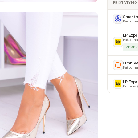
PRISTATYMO
Smartpo
Paštoma
LP Expr
Paštoma
POPU
Omniv
Paštoma
LP Expr
Kurjeris