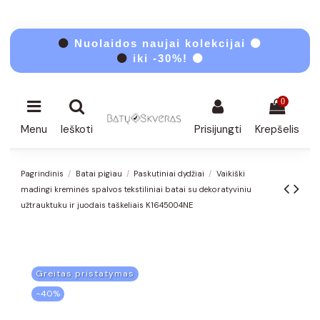
⚫
Nuolaidos naujai kolekcijai ⚫
⚫
iki -30%! ⚫
0
Menu
Ieškoti
Prisijungti
Krepšelis
Pagrindinis
Batai pigiau
Paskutiniai dydžiai
Vaikiški
madingi kreminės spalvos tekstiliniai batai su dekoratyviniu
užtrauktuku ir juodais taškeliais K1645004NE
Greitas pristatymas
−40%