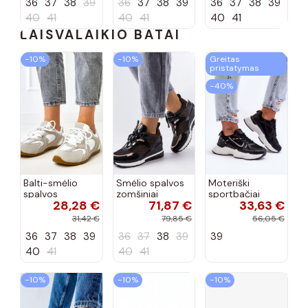
36
37
38
39
36
37
38
39
36
37
38
39
40
41
40
41
40
41
LAISVALAIKIO BATAI
−10%
−10%
Greitas
pristatymas
−40%
Balti-smėlio
Smėlio spalvos
Moteriški
spalvos
zomšiniai
sportbačiai
28,28 €
71,87 €
33,63 €
sportiniai
sportiniai
juodos spalvos
bateliai su
bateliai, „Karino"
Feluci
31,42 €
79,85 €
56,05 €
dvigubu raišteliu
36
37
38
39
36
37
38
39
39
Casey
40
41
40
41
−10%
−10%
−10%