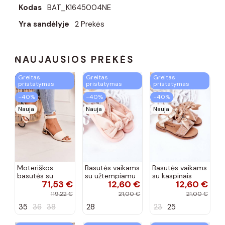
Kodas
BAT_K1645004NE
Yra sandėlyje
2 Prekės
NAUJAUSIOS PREKĖS
Greitas
Greitas
Greitas
pristatymas
pristatymas
pristatymas
−40%
−40%
−40%
Nauja
Nauja
Nauja
Moteriškos
Basutės vaikams
Basutės vaikams
basutės su
su užtempiamu
su kaspinais
71,53 €
12,60 €
12,60 €
aukso spalvos
užsegimu
aukso spalvos
kulniukais Laura
rožinės spalvos
119,22 €
21,00 €
21,00 €
Messi smėlio
35
36
38
28
23
25
spalvos