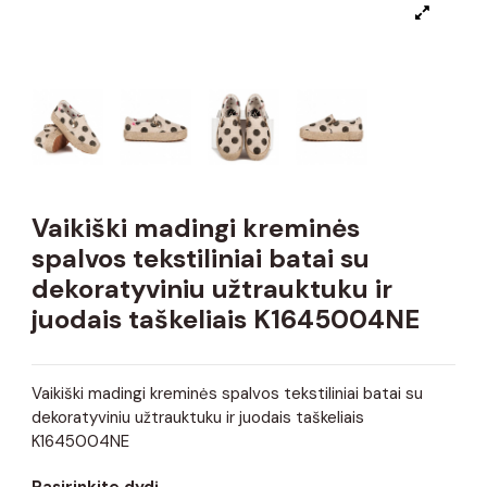
Vaikiški madingi kreminės
spalvos tekstiliniai batai su
dekoratyviniu užtrauktuku ir
juodais taškeliais K1645004NE
Vaikiški madingi kreminės spalvos tekstiliniai batai su
dekoratyviniu užtrauktuku ir juodais taškeliais
K1645004NE
Pasirinkite dydį