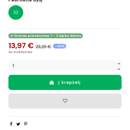
32
Greitas pristatymas: 1 - 3 darbo dienos
13,97 €
23,29 €
-40%
Su mokesčiais
Į krepšelį