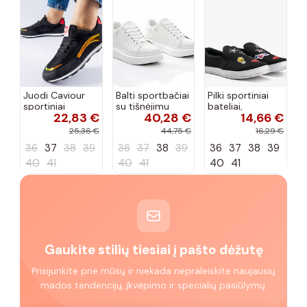
Juodi Caviour
Balti sportbačiai
Pilki sportiniai
sportiniai
su tišnėjimu
bateliai,
22,83 €
40,28 €
14,66 €
sportbačiai
Peyton
„Justice"
25,36 €
44,75 €
16,29 €
36
37
38
39
36
37
38
39
36
37
38
39
40
41
40
41
40
41
Gaukite stilių tiesiai į pašto dėžutę
Prisijunkite prie mūsų ir niekada nepraleiskite naujausių
mados tendencijų, įkvėpimo ir specialių pasiūlymų.