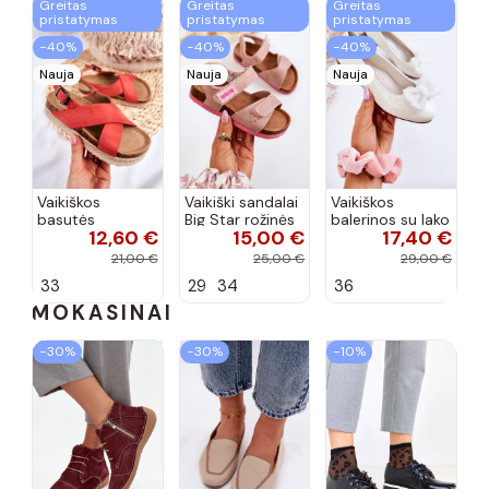
Greitas
Greitas
Greitas
pristatymas
pristatymas
pristatymas
−40%
−40%
−40%
Nauja
Nauja
Nauja
Vaikiškos
Vaikiški sandalai
Vaikiškos
basutės
Big Star rožinės
balerinos su lako
12,60 €
15,00 €
17,40 €
koralinės
spalvos
efektu ir
spalvos
kaspinais baltos
21,00 €
25,00 €
29,00 €
spalvos Zolly
33
29
34
36
MOKASINAI
−30%
−30%
−10%