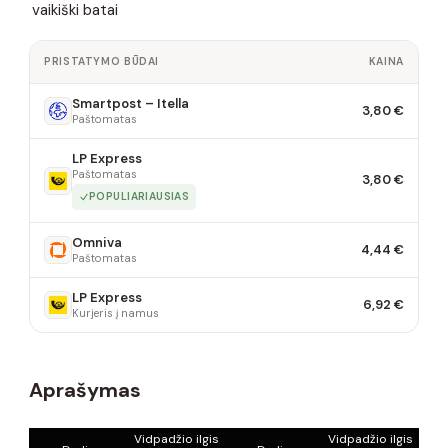
vaikiški batai
PRISTATYMO BŪDAI
KAINA
Smartpost – Itella
3,80 €
Paštomatas
LP Express
Paštomatas
3,80 €
POPULIARIAUSIAS
Omniva
4,44 €
Paštomatas
LP Express
6,92 €
Kurjeris į namus
Aprašymas
Vidpadžio ilgis
Vidpadžio ilgis