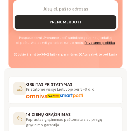
PRENUMERUOTI
Paspausdami „Prenumeruoti" sutinkate gauti naujienlaiškį
el. paštu. Atsisakyti galite bet kuriuo metu.
Privatumo politika
Jokio šlamšto
1–2 laiškai per mėnesį
Atsisakykite bet kada
GREITAS PRISTATYMAS
Pristatome visoje Lietuvoje per 3–9 d. d.
14 DIENŲ GRĄŽINIMAS
Paprastas grąžinimas paštomatais su pinigų
grąžinimo garantija