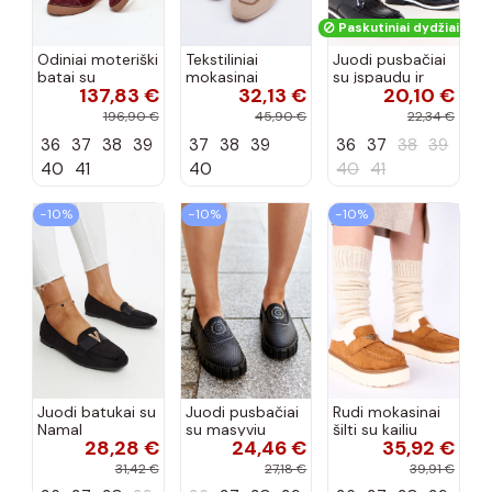
Paskutiniai dydžiai!
Odiniai moteriški
Tekstiliniai
Juodi pusbačiai
batai su
mokasinai
su įspaudu ir
137,83 €
32,13 €
20,10 €
siūlėmis, pilies
smėlio spalvos
kvadratiniu
tipo, Artiker
Selisa
priekiu Kerawa
196,90 €
45,90 €
22,34 €
57C2116, bordo
36
37
38
39
37
38
39
36
37
38
39
spalvos
40
41
40
40
41
−10%
−10%
−10%
Juodi batukai su
Juodi pusbačiai
Rudi mokasinai
Namal
su masyviu
šilti su kailiu
28,28 €
24,46 €
35,92 €
dekoracija
padu Teska
Loafy
31,42 €
27,18 €
39,91 €