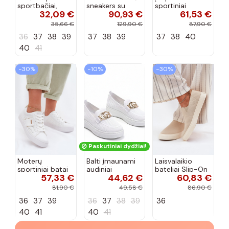
sportbačiai,
sneakers su
sportiniai
32,09 €
90,93 €
61,53 €
dekoruoti Valdez
platforma D&A
bateliai Kobbo
cirkonio virvele
CR61-3133
102425 smėlio
35,66 €
129,90 €
87,90 €
smėlio spalvos
spalvos
36
37
38
39
37
38
39
37
38
40
40
41
−30%
−10%
−30%
Paskutiniai dydžiai!
Moterų
Balti įmaunami
Laisvalaikio
sportiniai batai
audiniai
bateliai Slip-On
57,33 €
44,62 €
60,83 €
su ažūro
sportbačiai su
Big Star
elementais Big
sagtele
RR274721 smėlio
81,90 €
49,58 €
86,90 €
Star TT274291
Catherine
spalvos
36
37
39
36
37
38
39
36
baltos spalvos
40
41
40
41