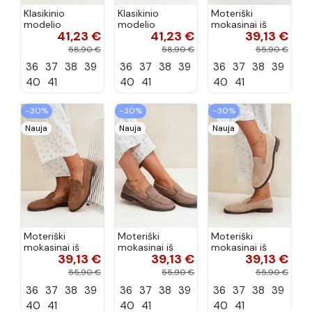
Klasikinio
Klasikinio
Moteriški
modelio
modelio
mokasinai iš
41,23 €
41,23 €
39,13 €
aukštakulniai
aukštakulniai
dirbtinės
bateliai iš
bateliai iš
zomšos, bordo
58,90 €
58,90 €
55,90 €
dirbtinės odos,
dirbtinės odos,
spalvos Laisie
36
37
38
39
36
37
38
39
36
37
38
39
šokolado
bordo spalvos
spalvos Nesha
Nesha
40
41
40
41
40
41
−30%
−30%
−30%
Nauja
Nauja
Nauja
Moteriški
Moteriški
Moteriški
mokasinai iš
mokasinai iš
mokasinai iš
39,13 €
39,13 €
39,13 €
dirbtinės
dirbtinės
dirbtinės
zomšos, rudos
zomšos, molio
zomšos, smėlio
55,90 €
55,90 €
55,90 €
spalvos Laisie
spalvos Laisie
spalvos Laisie
36
37
38
39
36
37
38
39
36
37
38
39
40
41
40
41
40
41