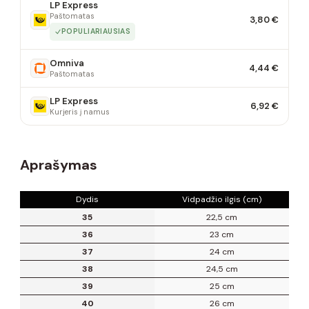
LP Express
Paštomatas
3,80 €
POPULIARIAUSIAS
Omniva
4,44 €
Paštomatas
LP Express
6,92 €
Kurjeris į namus
Aprašymas
Dydis
Vidpadžio ilgis (cm)
35
22,5 cm
36
23 cm
37
24 cm
38
24,5 cm
39
25 cm
40
26 cm