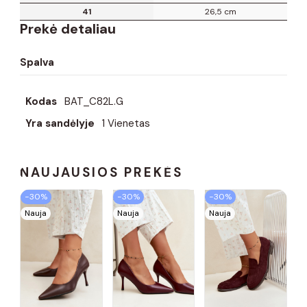
41
26,5 cm
Prekė detaliau
Spalva
Kodas
BAT_C82L.G
Yra sandėlyje
1 Vienetas
NAUJAUSIOS PREKĖS
−30%
−30%
−30%
Nauja
Nauja
Nauja