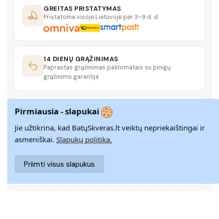
GREITAS PRISTATYMAS
Pristatome visoje Lietuvoje per 3–9 d. d.
14 DIENŲ GRĄŽINIMAS
Paprastas grąžinimas paštomatais su pinigų
grąžinimo garantija
SAUGUS MOKĖJIMAS
Pirmiausia - slapukai
SSL šifravimas užtikrina aukščiausią jūsų duomenų
saugumo lygį
Jie užtikrina, kad BatųSkveras.lt veiktų nepriekaištingai ir
asmeniškai.
Slapukų politika.
KLIENTŲ APTARNAVIMAS
Priimti visus slapukus
Rašykite mums
info@batuskveras.lt