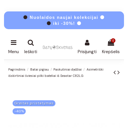
⚫
Nuolaidos naujai kolekcijai ⚫
⚫
iki -30%! ⚫
0
Menu
Ieškoti
Prisijungti
Krepšelis
Pagrindinis
Batai pigiau
Paskutiniai dydžiai
Asimetriški
išskirtiniai šviesiai pilki bateliai iš Seastar C82L.G
Greitas pristatymas
−40%