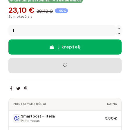
Greitas pristatymas: 1 - 3 darbo dienos
23,10 €
38,49 €
-40%
Su mokesčiais
Į krepšelį
PRISTATYMO BŪDAI
KAINA
Smartpost – Itella
3,80 €
Paštomatas