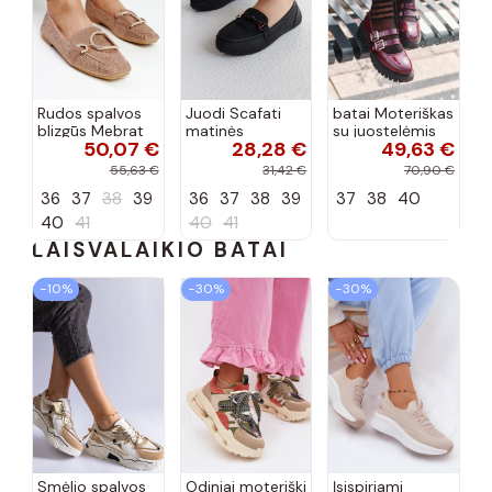
Rudos spalvos
Juodi Scafati
batai Moteriškas
blizgūs Mebrat
matinės
su juostelėmis
50,07 €
28,28 €
49,63 €
bateliai
apdailos bateliai
su lako efektu
bordo spalvos
55,63 €
31,42 €
70,90 €
Terione
36
37
38
39
36
37
38
39
37
38
40
40
41
40
41
LAISVALAIKIO BATAI
−10%
−30%
−30%
Smėlio spalvos
Odiniai moteriški
Įsispiriami