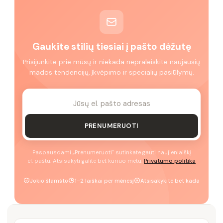
Gaukite stilių tiesiai į pašto dėžutę
Prisijunkite prie mūsų ir niekada nepraleiskite naujausių
mados tendencijų, įkvėpimo ir specialių pasiūlymų.
PRENUMERUOTI
Paspausdami „Prenumeruoti" sutinkate gauti naujienlaiškį
el. paštu. Atsisakyti galite bet kuriuo metu.
Privatumo politika
Jokio šlamšto
1–2 laiškai per mėnesį
Atsisakykite bet kada