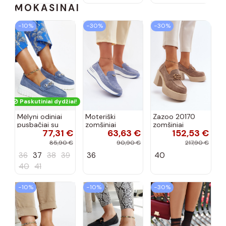
MOKASINAI
−10%
−30%
−30%
Paskutiniai dydžiai!
Mėlyni odiniai
Moteriški
Zazoo 20170
pusbačiai su
zomšiniai
zomšiniai
77,31 €
63,63 €
152,53 €
dekoratyvine
mokasinai
bateliai su
sagtimi Taija
Demela mėlynos
kulniukais smėlio
85,90 €
90,90 €
217,90 €
spalvos
spalvos
36
37
38
39
36
40
40
41
−10%
−10%
−30%