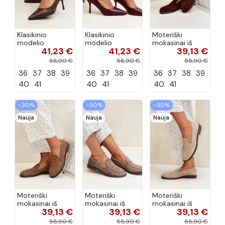
Klasikinio
Klasikinio
Moteriški
modelio
modelio
mokasinai iš
41,23 €
41,23 €
39,13 €
aukštakulniai
aukštakulniai
dirbtinės
bateliai iš
bateliai iš
zomšos, bordo
58,90 €
58,90 €
55,90 €
dirbtinės odos,
dirbtinės odos,
spalvos Laisie
36
37
38
39
36
37
38
39
36
37
38
39
šokolado
bordo spalvos
spalvos Nesha
Nesha
40
41
40
41
40
41
−30%
−30%
−30%
Nauja
Nauja
Nauja
Moteriški
Moteriški
Moteriški
mokasinai iš
mokasinai iš
mokasinai iš
39,13 €
39,13 €
39,13 €
dirbtinės
dirbtinės
dirbtinės
zomšos, rudos
zomšos, molio
zomšos, smėlio
55,90 €
55,90 €
55,90 €