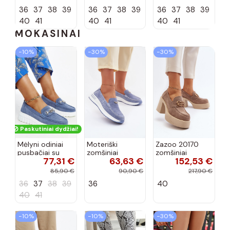
spalvos Laisie
spalvos Laisie
spalvos Laisie
36
37
38
39
36
37
38
39
36
37
38
39
40
41
40
41
40
41
MOKASINAI
−10%
−30%
−30%
Paskutiniai dydžiai!
Mėlyni odiniai
Moteriški
Zazoo 20170
pusbačiai su
zomšiniai
zomšiniai
77,31 €
63,63 €
152,53 €
dekoratyvine
mokasinai
bateliai su
sagtimi Taija
Demela mėlynos
kulniukais smėlio
85,90 €
90,90 €
217,90 €
spalvos
spalvos
36
37
38
39
36
40
40
41
−10%
−10%
−30%