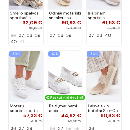
Smėlio spalvos
Odiniai moteriški
Įsispiriami
sportbačiai,
sneakers su
sportiniai
32,09 €
90,93 €
61,53 €
dekoruoti Valdez
platforma D&A
bateliai Kobbo
cirkonio virvele
CR61-3133
102425 smėlio
35,66 €
129,90 €
87,90 €
smėlio spalvos
spalvos
36
37
38
39
37
38
39
37
38
40
40
41
−30%
−10%
−30%
Paskutiniai dydžiai!
Moterų
Balti įmaunami
Laisvalaikio
sportiniai batai
audiniai
bateliai Slip-On
57,33 €
44,62 €
60,83 €
su ažūro
sportbačiai su
Big Star
elementais Big
sagtele
RR274721 smėlio
81,90 €
49,58 €
86,90 €
Star TT274291
Catherine
spalvos
36
37
39
36
37
38
39
36
baltos spalvos