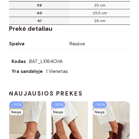
39
25 cm
40
25,5 cm
41
26 cm
Prekė detaliau
Spalva
Rausva
Kodas
BAT_LX164CHA
Yra sandėlyje
1 Vienetas
NAUJAUSIOS PREKĖS
−30%
−30%
−30%
Nauja
Nauja
Nauja