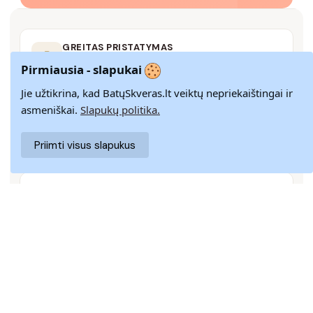
GREITAS PRISTATYMAS
Pristatome visoje Lietuvoje per 3–9 d. d.
Pirmiausia - slapukai
Jie užtikrina, kad BatųSkveras.lt veiktų nepriekaištingai ir
asmeniškai.
Slapukų politika.
14 DIENŲ GRĄŽINIMAS
Paprastas grąžinimas paštomatais su pinigų
Priimti visus slapukus
grąžinimo garantija
SAUGUS MOKĖJIMAS
SSL šifravimas užtikrina aukščiausią jūsų duomenų
saugumo lygį
KLIENTŲ APTARNAVIMAS
Rašykite mums
info@batuskveras.lt