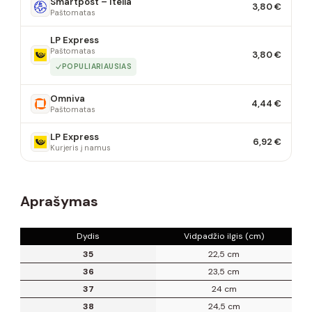
Smartpost – Itella
3,80 €
Paštomatas
LP Express
Paštomatas
3,80 €
POPULIARIAUSIAS
Omniva
4,44 €
Paštomatas
LP Express
6,92 €
Kurjeris į namus
Aprašymas
Dydis
Vidpadžio ilgis (cm)
35
22,5 cm
36
23,5 cm
37
24 cm
38
24,5 cm