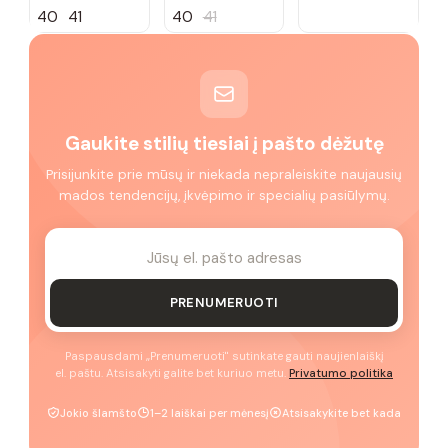
40
41
40
41
Gaukite stilių tiesiai į pašto dėžutę
Prisijunkite prie mūsų ir niekada nepraleiskite naujausių
mados tendencijų, įkvėpimo ir specialių pasiūlymų.
PRENUMERUOTI
Paspausdami „Prenumeruoti" sutinkate gauti naujienlaiškį
el. paštu. Atsisakyti galite bet kuriuo metu.
Privatumo politika
Jokio šlamšto
1–2 laiškai per mėnesį
Atsisakykite bet kada