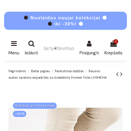
⚫
Nuolaidos naujai kolekcijai ⚫
⚫
iki -30%! ⚫
0
Menu
Ieškoti
Prisijungti
Krepšelis
Pagrindinis
Batai pigiau
Paskutiniai dydžiai
Rausvo
aukso spalvos espadrilės su kniedėmis Forever Folie LX164CHA
Greitas pristatymas
−40%