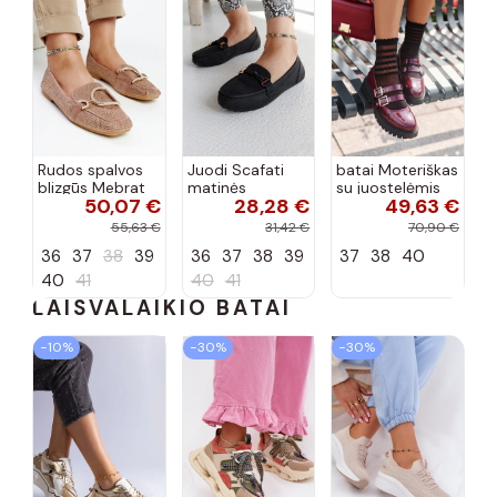
Rudos spalvos
Juodi Scafati
batai Moteriškas
blizgūs Mebrat
matinės
su juostelėmis
50,07 €
28,28 €
49,63 €
bateliai
apdailos bateliai
su lako efektu
bordo spalvos
55,63 €
31,42 €
70,90 €
Terione
36
37
38
39
36
37
38
39
37
38
40
40
41
40
41
LAISVALAIKIO BATAI
−10%
−30%
−30%