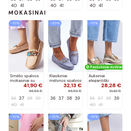
40
41
40
41
40
41
MOKASINAI
−10%
−30%
−10%
Paskutiniai dydžiai!
Smėlio spalvos
Klasikiniai
Auksiniai
mokasinai su
mėlynos spalvos
elegantiški
41,90 €
32,13 €
28,28 €
odiniu vidpadžiu
moteriški
mokasininiai
Bertrand
zomšiniai
batai su
46,56 €
45,90 €
31,42 €
mokasinai
puošybos
36
37
38
39
36
37
38
39
36
37
38
39
Corinell
elementais
Letty
40
41
40
41
−10%
−10%
−10%