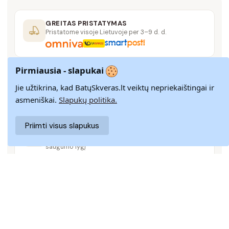
GREITAS PRISTATYMAS
Pristatome visoje Lietuvoje per 3–9 d. d.
Pirmiausia - slapukai
14 DIENŲ GRĄŽINIMAS
Paprastas grąžinimas paštomatais su pinigų
Jie užtikrina, kad BatųSkveras.lt veiktų nepriekaištingai ir
grąžinimo garantija
asmeniškai.
Slapukų politika.
Priimti visus slapukus
SAUGUS MOKĖJIMAS
SSL šifravimas užtikrina aukščiausią jūsų duomenų
saugumo lygį
KLIENTŲ APTARNAVIMAS
Rašykite mums
info@batuskveras.lt