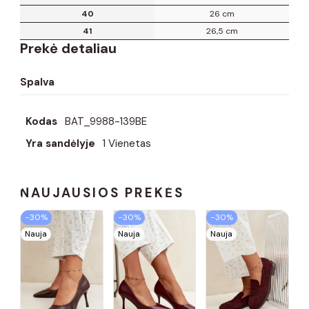
40
26 cm
41
26,5 cm
Prekė detaliau
Spalva
Kodas
BAT_9988-139BE
Yra sandėlyje
1 Vienetas
NAUJAUSIOS PREKĖS
−30%
−30%
−30%
Nauja
Nauja
Nauja