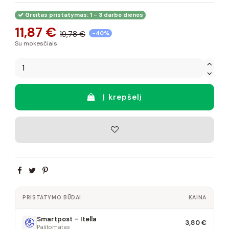
Greitas pristatymas: 1 - 3 darbo dienos
11,87 €
19,78 €
-40%
Su mokesčiais
Į krepšelį
PRISTATYMO BŪDAI
KAINA
Smartpost – Itella
3,80 €
Paštomatas