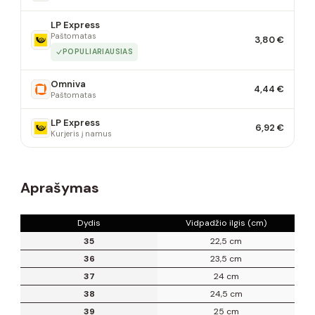
LP Express
Paštomatas
3,80 €
POPULIARIAUSIAS
Omniva
4,44 €
Paštomatas
LP Express
6,92 €
Kurjeris į namus
Aprašymas
Dydis
Vidpadžio ilgis (cm)
35
22,5 cm
36
23,5 cm
37
24 cm
38
24,5 cm
39
25 cm