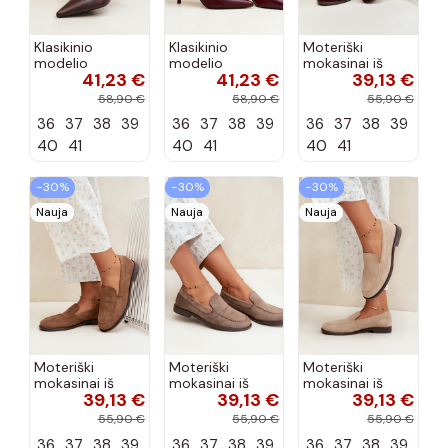
Klasikinio
Klasikinio
Moteriški
modelio
modelio
mokasinai iš
41,23 €
41,23 €
39,13 €
aukštakulniai
aukštakulniai
dirbtinės
bateliai iš
bateliai iš
zomšos, bordo
58,90 €
58,90 €
55,90 €
dirbtinės odos,
dirbtinės odos,
spalvos Laisie
36
37
38
39
36
37
38
39
36
37
38
39
šokolado
bordo spalvos
spalvos Nesha
Nesha
40
41
40
41
40
41
−30%
−30%
−30%
Nauja
Nauja
Nauja
Moteriški
Moteriški
Moteriški
mokasinai iš
mokasinai iš
mokasinai iš
39,13 €
39,13 €
39,13 €
dirbtinės
dirbtinės
dirbtinės
zomšos, rudos
zomšos, molio
zomšos, smėlio
55,90 €
55,90 €
55,90 €
spalvos Laisie
spalvos Laisie
spalvos Laisie
36
37
38
39
36
37
38
39
36
37
38
39