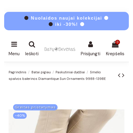
⚫
Nuolaidos naujai kolekcijai ⚫
⚫
iki -30%! ⚫
0
Menu
Ieškoti
Prisijungti
Krepšelis
Pagrindinis
Batai pigiau
Paskutiniai dydžiai
Smėlio
spalvos balerinos Diamantique Sun Ornaments 9988-139BE
Greitas pristatymas
−40%