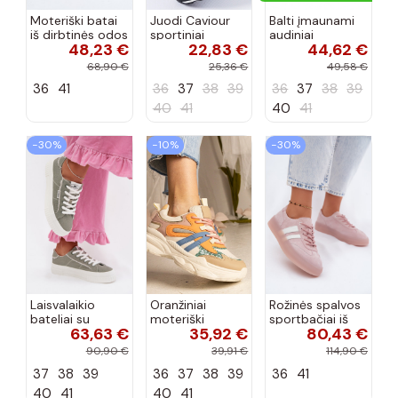
Moteriški batai
Juodi Caviour
Balti įmaunami
iš dirbtinės odos
sportiniai
audiniai
48,23 €
22,83 €
44,62 €
Big Star
sportbačiai
sportbačiai su
NN274847
sagtele
68,90 €
25,36 €
49,58 €
baltos spalvos
Catherine
36
41
36
37
38
39
36
37
38
39
40
41
40
41
−30%
−10%
−30%
Laisvalaikio
Oranžiniai
Rožinės spalvos
bateliai su
moteriški
sportbačiai iš
63,63 €
35,92 €
80,43 €
platforma
sportiniai batai
dirbtinės
O'NEILL SPINNA
su blizgučiais
zomšos su
90,90 €
39,91 €
114,90 €
C INOMEN LOIN
Maleda
platforma
37
38
39
36
37
38
39
36
41
90261009.05Z
Coralia
žalios...
40
41
40
41