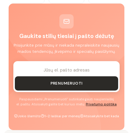
Gaukite stilių tiesiai į pašto dėžutę
Prisijunkite prie mūsų ir niekada nepraleiskite naujausių
mados tendencijų, įkvėpimo ir specialių pasiūlymų.
PRENUMERUOTI
Paspausdami „Prenumeruoti" sutinkate gauti naujienlaiškį
el. paštu. Atsisakyti galite bet kuriuo metu.
Privatumo politika
Jokio šlamšto
1–2 laiškai per mėnesį
Atsisakykite bet kada