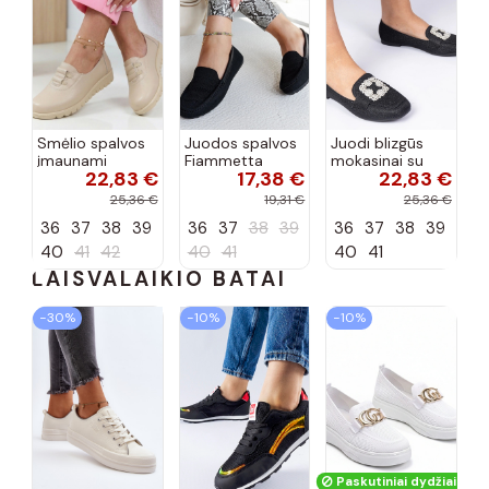
Smėlio spalvos
Juodos spalvos
Juodi blizgūs
įmaunami
Fiammetta
mokasinai su
22,83 €
17,38 €
22,83 €
pusbačiai su
audinio bateliai
cirkoniais
žemu kulniuku
Sawelia
25,36 €
19,31 €
25,36 €
Genevie
36
37
38
39
36
37
38
39
36
37
38
39
40
41
42
40
41
40
41
LAISVALAIKIO BATAI
−30%
−10%
−10%
Paskutiniai dydžiai!