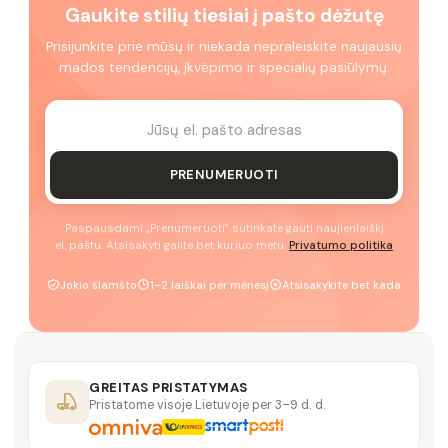
Gaukite stilių tiesiai į pašto dėžutę
Prisijunkite prie mūsų ir niekada nepraleiskite naujausių
mados tendencijų, įkvėpimo ir specialių pasiūlymų.
PRENUMERUOTI
Paspausdami „Prenumeruoti" sutinkate gauti naujienlaiškį
el. paštu. Atsisakyti galite bet kuriuo metu.
Privatumo politika
Jokio šlamšto
1–2 laiškai per mėnesį
Atsisakykite bet kada
GREITAS PRISTATYMAS
Pristatome visoje Lietuvoje per 3–9 d. d.