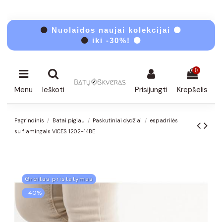
⚫
Nuolaidos naujai kolekcijai ⚫
⚫
iki -30%! ⚫
0
Menu
Ieškoti
Prisijungti
Krepšelis
Pagrindinis
Batai pigiau
Paskutiniai dydžiai
espadrilės
su flamingais VICES 1202-14BE
Greitas pristatymas
−40%