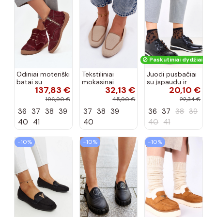
Paskutiniai dydžiai!
Odiniai moteriški
Tekstiliniai
Juodi pusbačiai
batai su
mokasinai
su įspaudu ir
137,83 €
32,13 €
20,10 €
siūlėmis, pilies
smėlio spalvos
kvadratiniu
tipo, Artiker
Selisa
priekiu Kerawa
196,90 €
45,90 €
22,34 €
57C2116, bordo
36
37
38
39
37
38
39
36
37
38
39
spalvos
40
41
40
40
41
−10%
−10%
−10%