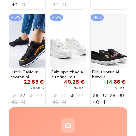
40
41
40
41
−10%
−10%
−10%
Juodi Caviour
Balti sportbačiai
Pilki sportiniai
sportiniai
su tišnėjimu
bateliai,
22,83 €
40,28 €
14,66 €
sportbačiai
Peyton
„Justice"
25,36 €
44,75 €
16,29 €
36
37
38
39
36
37
38
39
36
37
38
39
40
41
40
41
40
41