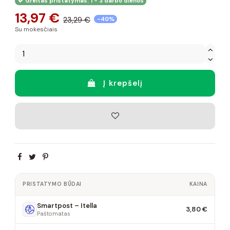
Greitas pristatymas: 1 - 3 darbo dienos
13,97 €
23,29 €
-40%
Su mokesčiais
Į krepšelį
PRISTATYMO BŪDAI
KAINA
Smartpost – Itella
3,80 €
Paštomatas