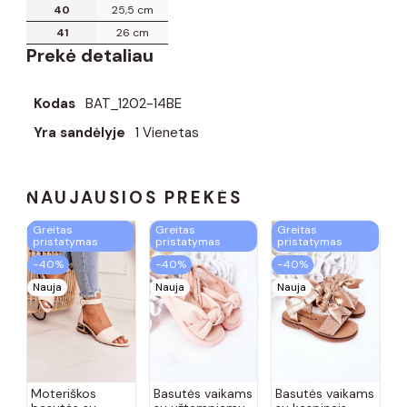
40
25,5 cm
41
26 cm
Prekė detaliau
Kodas
BAT_1202-14BE
Yra sandėlyje
1 Vienetas
NAUJAUSIOS PREKĖS
Greitas
Greitas
Greitas
pristatymas
pristatymas
pristatymas
−40%
−40%
−40%
Nauja
Nauja
Nauja
Moteriškos
Basutės vaikams
Basutės vaikams