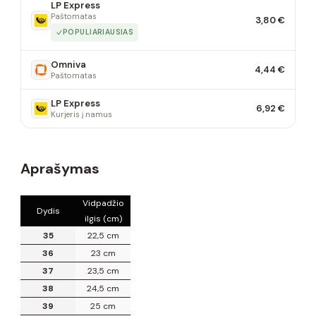
LP Express
Paštomatas
3,80 €
POPULIARIAUSIAS
Omniva
4,44 €
Paštomatas
LP Express
6,92 €
Kurjeris į namus
Aprašymas
Vidpadžio
Dydis
ilgis (cm)
35
22,5 cm
36
23 cm
37
23,5 cm
38
24,5 cm
39
25 cm