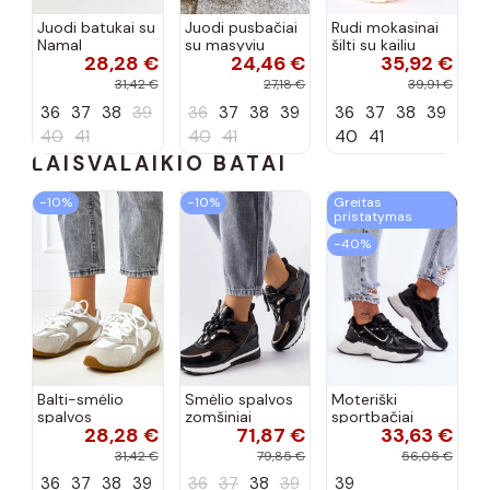
Juodi batukai su
Juodi pusbačiai
Rudi mokasinai
Namal
su masyviu
šilti su kailiu
28,28 €
24,46 €
35,92 €
dekoracija
padu Teska
Loafy
31,42 €
27,18 €
39,91 €
36
37
38
39
36
37
38
39
36
37
38
39
40
41
40
41
40
41
LAISVALAIKIO BATAI
−10%
−10%
Greitas
pristatymas
−40%
Balti-smėlio
Smėlio spalvos
Moteriški
spalvos
zomšiniai
sportbačiai
28,28 €
71,87 €
33,63 €
sportiniai
sportiniai
juodos spalvos
bateliai su
bateliai, „Karino"
Feluci
31,42 €
79,85 €
56,05 €
dvigubu raišteliu
36
37
38
39
36
37
38
39
39
Casey