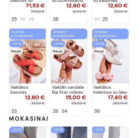
basutės su
su užtempiamu
su kaspinais
71,53 €
12,60 €
12,60 €
aukso spalvos
užsegimu
aukso spalvos
kulniukais Laura
rožinės spalvos
119,22 €
21,00 €
21,00 €
Messi smėlio
35
36
38
28
23
25
spalvos
Greitas
Greitas
Greitas
pristatymas
pristatymas
pristatymas
−40%
−40%
−40%
Nauja
Nauja
Nauja
Vaikiškos
Vaikiški sandalai
Vaikiškos
basutės
Big Star rožinės
balerinos su lako
12,60 €
15,00 €
17,40 €
koralinės
spalvos
efektu ir
spalvos
kaspinais baltos
21,00 €
25,00 €
29,00 €
spalvos Zolly
33
29
34
36
MOKASINAI
−30%
−30%
−10%