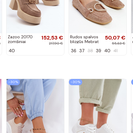
€
Zazoo 20170
152,53 €
Rudos spalvos
50,07 €
zomšiniai
blizgūs Mebrat
€
217,90 €
55,63 €
bateliai su
bateliai
40
36
37
38
39
40
41
kulniukais
smėlio spalvos
−30%
−30%