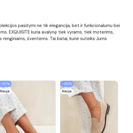
lekcijos pasižymi ne tik elegancija, bet ir funkcionalumu bei
ms. EXQUISITE kuria avalynę tiek vyrams, tiek moterims,
iems renginiams, šventėms. Tai batai, kurie suteiks Jums
−30%
−30%
Nauja
Nauja