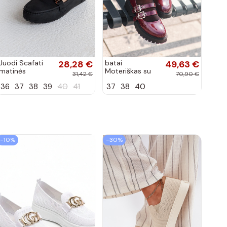
Juodi Scafati
28,28 €
batai
49,63 €
matinės
Moteriškas su
31,42 €
70,90 €
apdailos bateliai
juostelėmis su
36
37
38
39
40
41
37
38
40
lako efektu
bordo spalvos
Terione
−10%
−30%