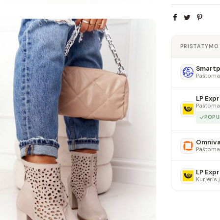
PRISTATYMO
Smartpo
Paštoma
LP Expr
Paštoma
POPU
Omniv
Paštoma
LP Expr
Kurjeris