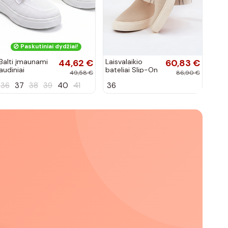
Paskutiniai dydžiai!
Balti įmaunami
44,62 €
Laisvalaikio
60,83 €
audiniai
bateliai Slip-On
49,58 €
86,90 €
sportbačiai su
Big Star
36
37
38
39
40
41
36
sagtele
RR274721 smėlio
Catherine
spalvos