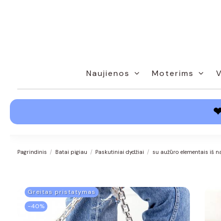
Naujienos
Moterims
Pagrindinis
Batai pigiau
Paskutiniai dydžiai
su aužūro elementais iš n
Greitas pristatymas
−40%