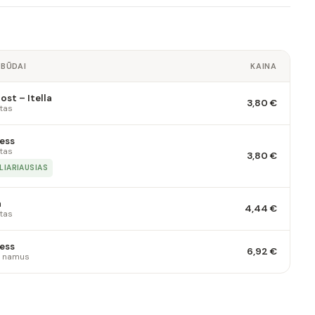
 BŪDAI
KAINA
st – Itella
3,80 €
tas
ess
tas
3,80 €
LIARIAUSIAS
a
4,44 €
tas
ess
6,92 €
 į namus