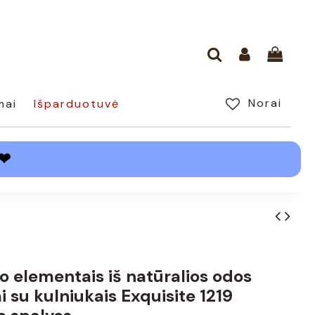
Norai
mai
Išparduotuvė
❤
o elementais iš natūralios odos
i su kulniukais Exquisite 1219