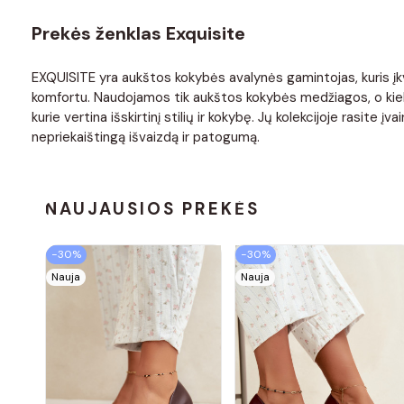
Prekės ženklas Exquisite
EXQUISITE yra aukštos kokybės avalynės gamintojas, kuris įkvep
komfortu. Naudojamos tik aukštos kokybės medžiagos, o kiekv
kurie vertina išskirtinį stilių ir kokybę. Jų kolekcijoje rasit
nepriekaištingą išvaizdą ir patogumą.
NAUJAUSIOS PREKĖS
−30%
−30%
Nauja
Nauja