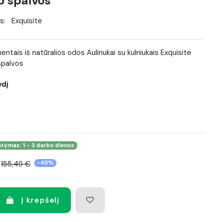
o spalvos
s:
Exquisite
ntais iš natūralios odos Aulinukai su kulniukais Exquisite
spalvos
ydį
atymas: 1 - 3 darbo dienos
155,49 €
-40%
Į krepšelį