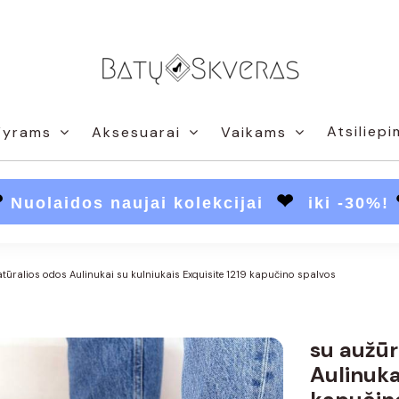
Atsiliepi
Vyrams
Aksesuarai
Vaikams
❤
❤
Nuolaidos naujai kolekcijai
iki -30%!
atūralios odos Aulinukai su kulniukais Exquisite 1219 kapučino spalvos
su aužūr
Aulinuka