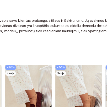
ia savo klientus prabanga, stiliaus ir išskirtinumu. Jų avalynės ko
ienas dizainas yra kruopščiai sukurtas su dideliu dėmesiu detalė
e įvairių modelių, pritaikytų tiek kasdieniam naudojimui, tiek ypating
−30%
−30%
Nauja
Nauja