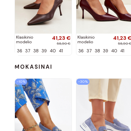
Klasikinio
41,23 €
Klasikinio
41,23 
modelio
modelio
58,90 €
58,90 
aukštakulniai
aukštakulniai
36
37
38
39
40
41
36
37
38
39
40
41
bateliai iš
bateliai iš
dirbtinės odos,
dirbtinės odos,
šokolado
bordo spalvos
spalvos Nesha
Nesha
MOKASINAI
−10%
−30%