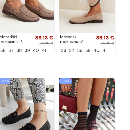
Moteriški
39,13 €
Moteriški
39,13 €
mokasinai iš
mokasinai iš
55,90 €
55,90 €
dirbtinės
dirbtinės
36
37
38
39
40
41
36
37
38
39
40
41
zomšos, molio
zomšos, smėlio
spalvos Laisie
spalvos Laisie
−10%
−30%