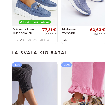
Paskutiniai dydžiai!
Mėlyni odiniai
77,31 €
Moteriški
63,63 
pusbačiai su
zomšiniai
85,90 €
90,90 
dekoratyvine
mokasinai
36
37
38
39
40
41
36
sagtimi Taija
Demela mėlynos
spalvos
LAISVALAIKIO BATAI
−10%
−30%