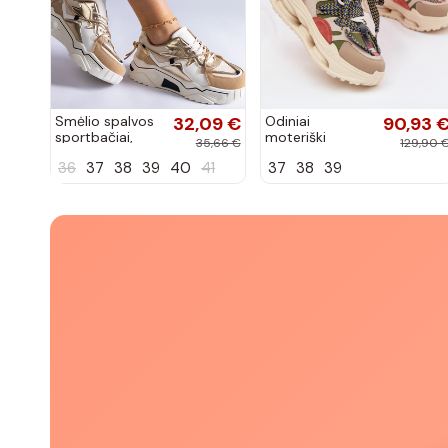
Smėlio spalvos
32,09 €
Odiniai
90,93 
sportbačiai,
moteriški
35,66 €
129,90 
dekoruoti
sneakers su
36
37
38
39
40
41
37
38
39
Valdez cirkonio
platforma D&A
virvele
CR61-3133
smėlio spalvos