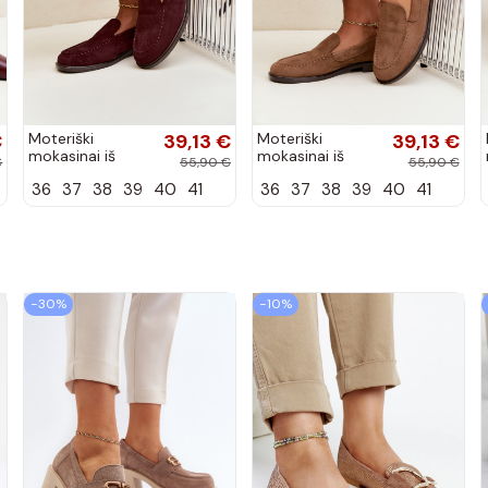
€
Moteriški
39,13 €
Moteriški
39,13 €
mokasinai iš
mokasinai iš
€
55,90 €
55,90 €
dirbtinės
dirbtinės
36
37
38
39
40
41
36
37
38
39
40
41
zomšos, bordo
zomšos, rudos
spalvos Laisie
spalvos Laisie
−30%
−10%