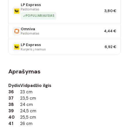
LP Express
Paštomatas
3,80 €
POPULIARIAUSIAS
Omniva
4,44 €
Paštomatas
LP Express
6,92 €
Kurjeris į namus
Aprašymas
Dydis
Vidpadžio ilgis
36
23 cm
37
23,5 cm
38
24 cm
39
24,5 cm
40
25,5 cm
41
26 cm