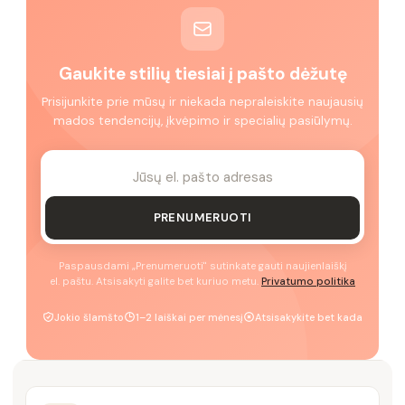
Gaukite stilių tiesiai į pašto dėžutę
Prisijunkite prie mūsų ir niekada nepraleiskite naujausių
mados tendencijų, įkvėpimo ir specialių pasiūlymų.
PRENUMERUOTI
Paspausdami „Prenumeruoti" sutinkate gauti naujienlaiškį
el. paštu. Atsisakyti galite bet kuriuo metu.
Privatumo politika
Jokio šlamšto
1–2 laiškai per mėnesį
Atsisakykite bet kada