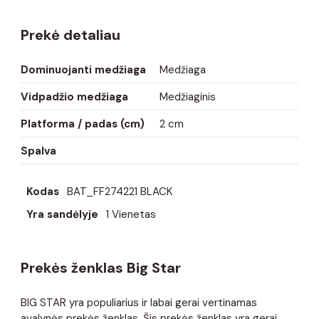
Prekė detaliau
Dominuojanti medžiaga
Medžiaga
Vidpadžio medžiaga
Medžiaginis
Platforma / padas (cm)
2 cm
Spalva
Kodas
BAT_FF274221 BLACK
Yra sandėlyje
1 Vienetas
Prekės ženklas Big Star
BIG STAR yra populiarius ir labai gerai vertinamas
avalynės prekės ženklas. Šis prekės ženklas yra gerai