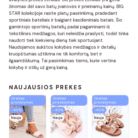
žinomas dėl savo batų įvairovės ir prieinamų kainų. BIG
STAR kolekcijoje rasite platų pasirinkimą, pradedant
sportiniais bateliais ir baigiant kasdieniniais batais. Šio
gamintojo sportinių batelių padai pagaminami iš
tekstilinės medžiagos, kuri neleidžia praslysti, todėl tinka
naudoti tiek kiekvieną dieną tiek sportuojant.
Naudojamos aukštos kokybės medžiagos ir detalių
kruopštumas užtikrina ne tik komfortą, bet ir
ilgaamžiškumą. Tai pasirinkimas tiems, kurie vertina
kokybę ir stilių už gerą kainą.
NAUJAUSIOS PREKĖS
Greitas
Greitas
Greitas
pristatymas
pristatymas
pristatymas
−40%
−40%
−40%
Nauja
Nauja
Nauja