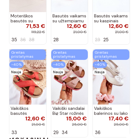
Moteriškos
Basutės vaikams
Basutės vaikams
basutės su
su užtempiamu
su kaspinais
71,53 €
12,60 €
12,60 €
aukso spalvos
užsegimu
aukso spalvos
kulniukais Laura
rožinės spalvos
119,22 €
21,00 €
21,00 €
Messi smėlio
35
36
38
28
23
25
spalvos
Greitas
Greitas
Greitas
pristatymas
pristatymas
pristatymas
−40%
−40%
−40%
Nauja
Nauja
Nauja
Vaikiškos
Vaikiški sandalai
Vaikiškos
basutės
Big Star rožinės
balerinos su lako
12,60 €
15,00 €
17,40 €
koralinės
spalvos
efektu ir
spalvos
kaspinais baltos
21,00 €
25,00 €
29,00 €
spalvos Zolly
33
29
34
36