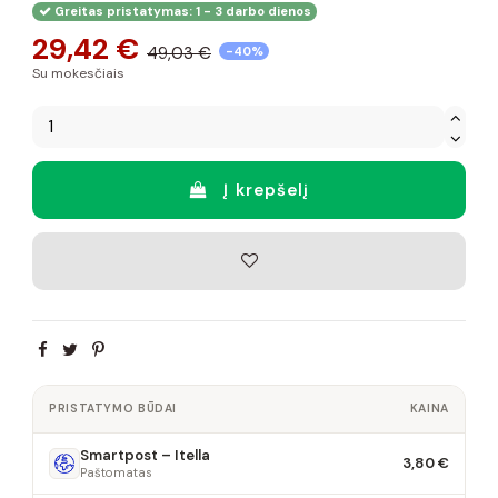
Greitas pristatymas: 1 - 3 darbo dienos
29,42 €
49,03 €
-40%
Su mokesčiais
Į krepšelį
PRISTATYMO BŪDAI
KAINA
Smartpost – Itella
3,80 €
Paštomatas