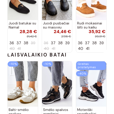
Juodi batukai su
Juodi pusbačiai
Rudi mokasinai
Namal
su masyviu
šilti su kailiu
28,28 €
24,46 €
35,92 €
dekoracija
padu Teska
Loafy
31,42 €
27,18 €
39,91 €
36
37
38
39
36
37
38
39
36
37
38
39
40
41
40
41
40
41
LAISVALAIKIO BATAI
−10%
−10%
Greitas
pristatymas
−40%
Balti-smėlio
Smėlio spalvos
Moteriški
spalvos
zomšiniai
sportbačiai