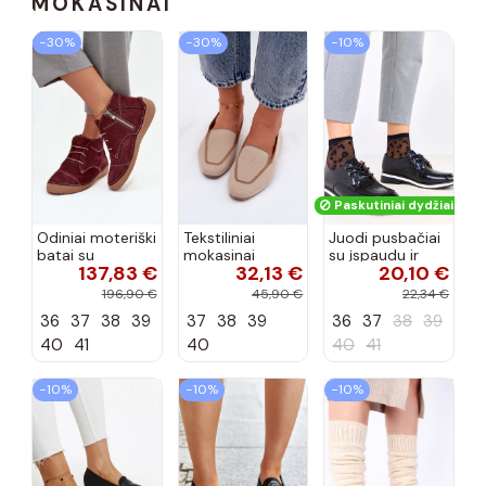
MOKASINAI
−30%
−30%
−10%
Paskutiniai dydžiai!
Odiniai moteriški
Tekstiliniai
Juodi pusbačiai
batai su
mokasinai
su įspaudu ir
137,83 €
32,13 €
20,10 €
siūlėmis, pilies
smėlio spalvos
kvadratiniu
tipo, Artiker
Selisa
priekiu Kerawa
196,90 €
45,90 €
22,34 €
57C2116, bordo
36
37
38
39
37
38
39
36
37
38
39
spalvos
40
41
40
40
41
−10%
−10%
−10%