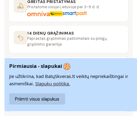
GREITAS PRISTATYMAS
Pristatome visoje Lietuvoje per 3–9 d. d.
14 DIENŲ GRĄŽINIMAS
Paprastas grąžinimas paštomatais su pinigų
grąžinimo garantija
SAUGUS MOKĖJIMAS
Pirmiausia - slapukai
SSL šifravimas užtikrina aukščiausią jūsų duomenų
saugumo lygį
Jie užtikrina, kad BatųSkveras.lt veiktų nepriekaištingai ir
asmeniškai.
Slapukų politika.
KLIENTŲ APTARNAVIMAS
Priimti visus slapukus
Rašykite mums
info@batuskveras.lt