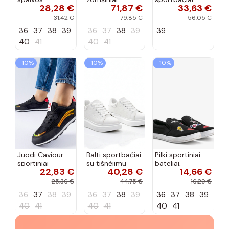
28,28 €
71,87 €
33,63 €
sportiniai
sportiniai
juodos spalvos
bateliai su
bateliai, „Karino"
Feluci
31,42 €
79,85 €
56,05 €
dvigubu raišteliu
36
37
38
39
36
37
38
39
39
Casey
40
41
40
41
−10%
−10%
−10%
Juodi Caviour
Balti sportbačiai
Pilki sportiniai
sportiniai
su tišnėjimu
bateliai,
22,83 €
40,28 €
14,66 €
sportbačiai
Peyton
„Justice"
25,36 €
44,75 €
16,29 €
36
37
38
39
36
37
38
39
36
37
38
39
40
41
40
41
40
41