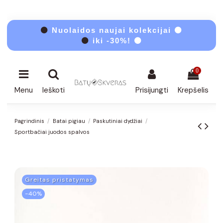
⚫
Nuolaidos naujai kolekcijai ⚫
⚫
iki -30%! ⚫
0
Menu
Ieškoti
Prisijungti
Krepšelis
Pagrindinis
Batai pigiau
Paskutiniai dydžiai
Sportbačiai juodos spalvos
Greitas pristatymas
−40%