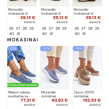
Moteriški
Moteriški
Moteriški
mokasinai iš
mokasinai iš
mokasinai iš
39,13 €
39,13 €
39,13 €
dirbtinės
dirbtinės
dirbtinės
zomšos, rudos
zomšos, molio
zomšos, smėlio
55,90 €
55,90 €
55,90 €
spalvos Laisie
spalvos Laisie
spalvos Laisie
36
37
38
39
36
37
38
39
36
37
38
39
40
41
40
41
40
41
MOKASINAI
−10%
−30%
−30%
Paskutiniai dydžiai!
Mėlyni odiniai
Moteriški
Zazoo 20170
pusbačiai su
zomšiniai
zomšiniai
77,31 €
63,63 €
152,53 €
dekoratyvine
mokasinai
bateliai su
sagtimi Taija
Demela mėlynos
kulniukais smėlio
85,90 €
90,90 €
217,90 €
spalvos
spalvos