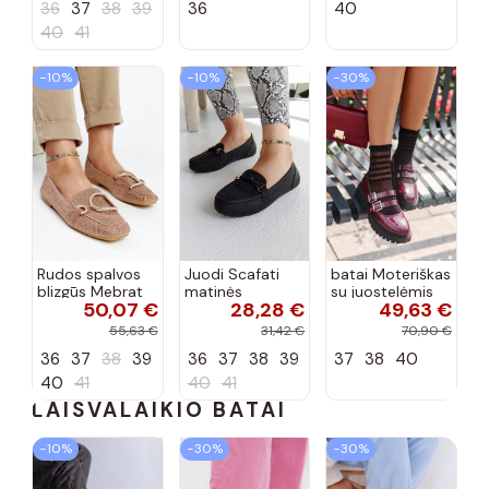
36
37
38
39
36
40
40
41
−10%
−10%
−30%
Rudos spalvos
Juodi Scafati
batai Moteriškas
blizgūs Mebrat
matinės
su juostelėmis
50,07 €
28,28 €
49,63 €
bateliai
apdailos bateliai
su lako efektu
bordo spalvos
55,63 €
31,42 €
70,90 €
Terione
36
37
38
39
36
37
38
39
37
38
40
40
41
40
41
LAISVALAIKIO BATAI
−10%
−30%
−30%