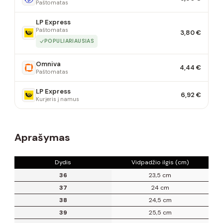
Paštomatas
LP Express
Paštomatas
3,80 €
POPULIARIAUSIAS
Omniva
4,44 €
Paštomatas
LP Express
6,92 €
Kurjeris į namus
Aprašymas
Dydis
Vidpadžio ilgis (cm)
36
23,5 cm
37
24 cm
38
24,5 cm
39
25,5 cm