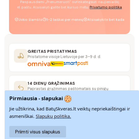
Paspausdami „Prenumeruoti" sutinkate gauti naujienlaiškį
el. paštu. Atsisakyti galite bet kuriuo metu.
Privatumo politika
Jokio šlamšto
1–2 laiškai per mėnesį
Atsisakykite bet kada
GREITAS PRISTATYMAS
Pristatome visoje Lietuvoje per 3–9 d. d.
14 DIENŲ GRĄŽINIMAS
Paprastas grąžinimas paštomatais su pinigų
grąžinimo garantija
Pirmiausia - slapukai
Jie užtikrina, kad BatųSkveras.lt veiktų nepriekaištingai ir
SAUGUS MOKĖJIMAS
asmeniškai.
Slapukų politika.
SSL šifravimas užtikrina aukščiausią jūsų duomenų
saugumo lygį
Priimti visus slapukus