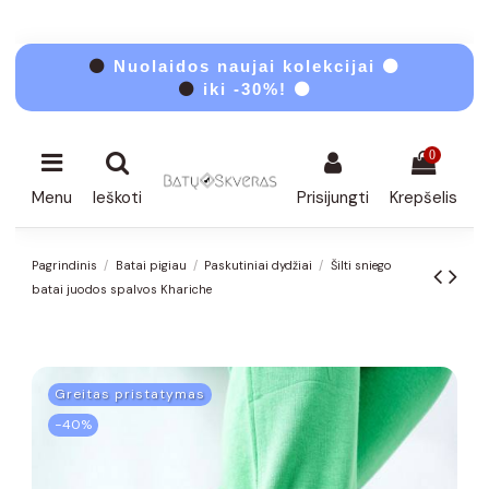
⚫
Nuolaidos naujai kolekcijai ⚫
⚫
iki -30%! ⚫
0
Menu
Ieškoti
Prisijungti
Krepšelis
Pagrindinis
Batai pigiau
Paskutiniai dydžiai
Šilti sniego
batai juodos spalvos Khariche
Greitas pristatymas
−40%