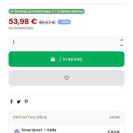
Greitas pristatymas: 1 - 3 darbo dienos
53,98 €
89,97 €
-40%
Su mokesčiais
Į krepšelį
PRISTATYMO BŪDAI
KAINA
Smartpost – Itella
3,80 €