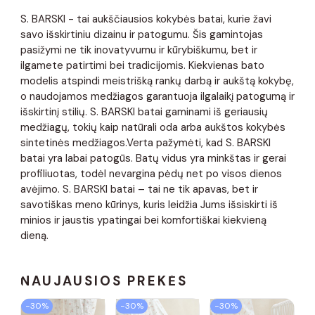
S. BARSKI - tai aukščiausios kokybės batai, kurie žavi
savo išskirtiniu dizainu ir patogumu. Šis gamintojas
pasižymi ne tik inovatyvumu ir kūrybiškumu, bet ir
ilgamete patirtimi bei tradicijomis. Kiekvienas bato
modelis atspindi meistrišką rankų darbą ir aukštą kokybę,
o naudojamos medžiagos garantuoja ilgalaikį patogumą ir
išskirtinį stilių. S. BARSKI batai gaminami iš geriausių
medžiagų, tokių kaip natūrali oda arba aukštos kokybės
sintetinės medžiagos.Verta pažymėti, kad S. BARSKI
batai yra labai patogūs. Batų vidus yra minkštas ir gerai
profiliuotas, todėl nevargina pėdų net po visos dienos
avėjimo. S. BARSKI batai – tai ne tik apavas, bet ir
savotiškas meno kūrinys, kuris leidžia Jums išsiskirti iš
minios ir jaustis ypatingai bei komfortiškai kiekvieną
dieną.
NAUJAUSIOS PREKĖS
−30%
−30%
−30%