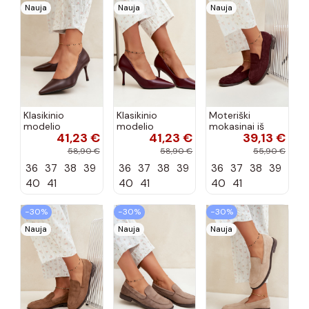
Nauja
Nauja
Nauja
Klasikinio
Klasikinio
Moteriški
modelio
modelio
mokasinai iš
41,23 €
41,23 €
39,13 €
aukštakulniai
aukštakulniai
dirbtinės
bateliai iš
bateliai iš
zomšos, bordo
58,90 €
58,90 €
55,90 €
dirbtinės odos,
dirbtinės odos,
spalvos Laisie
36
37
38
39
36
37
38
39
36
37
38
39
šokolado
bordo spalvos
spalvos Nesha
Nesha
40
41
40
41
40
41
−30%
−30%
−30%
Nauja
Nauja
Nauja