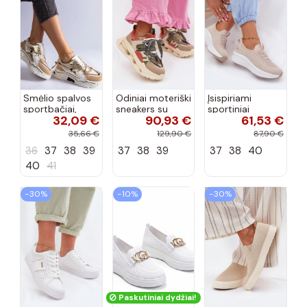
Smėlio spalvos
Odiniai moteriški
Įsispiriami
sportbačiai,
sneakers su
sportiniai
32,09 €
90,93 €
61,53 €
dekoruoti Valdez
platforma D&A
bateliai Kobbo
cirkonio virvele
CR61-3133
102425 smėlio
35,66 €
129,90 €
87,90 €
smėlio spalvos
spalvos
36
37
38
39
37
38
39
37
38
40
40
41
−30%
−10%
−30%
Paskutiniai dydžiai!