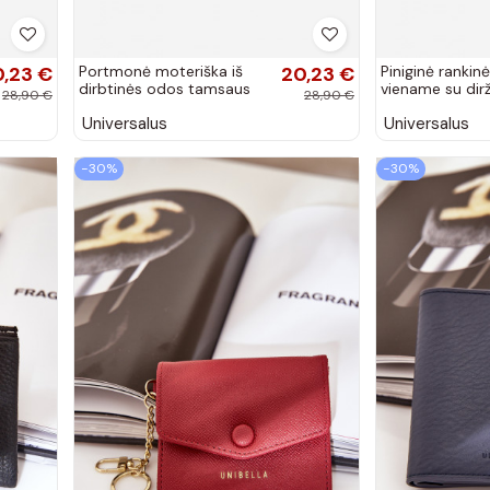
0,23 €
Portmonė moteriška iš
20,23 €
Piniginė rankin
dirbtinės odos tamsaus
viename su dirž
28,90 €
28,90 €
smėlio spalvos Calienne
juodos spalvos
Universalus
Universalus
−30%
−30%