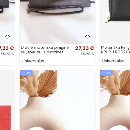
7,23 €
Didelė moteriška piniginė
27,23 €
Moteriška Pini
su įspaudu iš dirbtinės
NPUR-LR0021
38,90 €
38,90 €
odos pilkos spalvos Tai
juodos spalvos
Universalus
Universalus
turirtiel
−30%
−30%