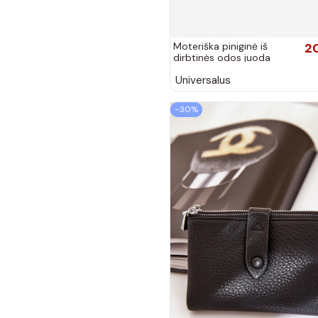
Moteriška piniginė iš
2
dirbtinės odos juoda
Calienne
Universalus
−30%