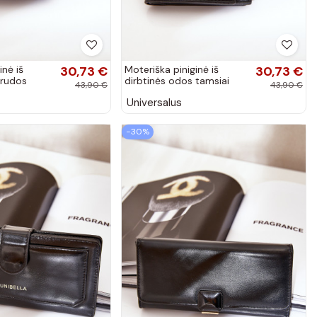
inė iš
30,73 €
Moteriška piniginė iš
30,73 €
 rudos
dirbtinės odos tamsiai
43,90 €
43,90 €
a
mėlynos spalvos Jezorea
Universalus
−30%