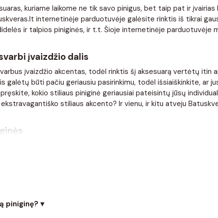
suaras, kuriame laikome ne tik savo pinigus, bet taip pat ir įvairias k
uskveras.lt internetinėje parduotuvėje galėsite rinktis iš tikrai g
idelės ir talpios piniginės, ir t.t. Šioje internetinėje parduotuvėje m
varbi įvaizdžio dalis
 svarbus įvaizdžio akcentas, todėl rinktis šį aksesuarą vertėtų itin
is galėtų būti pačiu geriausiu pasirinkimu, todėl išsiaiškinkite, ar
pręskite, kokio stiliaus piniginė geriausiai pateisintų jūsų individu
e ekstravagantiško stiliaus akcento? Ir vienu, ir kitu atveju Batuskve
ginės
a dažnai krypsta į tai, ar šis aksesuaras bus pakankamai kokybiška
 tarnauja kur kas ilgesnį laiką, tačiau į juos kartais tenka investuo
i svarbu laikytis tam tikrų svarbiausių priežiūros taisyklių. Pavyzdži
nkite prie radiatoriaus ar šildytuvo – oda gali susitraukti ar imti tr
 svarbus įvaizdžio akcentas, todėl rinktis šį aksesuarą vertėtų itin
ervetėle. Nuolatos stebėkite odinės piniginės turinį – pasirūpinki
s galėtų būti pačiu geriausiu pasirinkimu. Įsitikinkite, kad piniginė 
mą.
ą piniginę? ▾
 piniginės dydį?