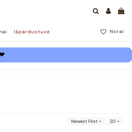
Norai
mai
Išparduotuvė
❤
Newest First
20