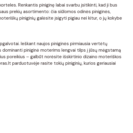
orteles. Renkantis piniginę labai svarbu įsitikinti, kad ji bus
ausaus prekių asortimento: čia siūlomos odinės piniginės,
oteriškų piniginių galėsite įsigyti pigiau nei kitur, o jų kokybe
 apgalvotai. Ieškant naujos piniginės pirmiausia vertėtų
 jus dominanti piniginė moterims lengvai tilps į jūsų mėgstamą
alius poreikius – galbūt norėsite išskirtinio dizaino moteriškos
ras.lt parduotuvėje rasite tokių piniginių, kurios geriausiai
s, todėl odinė piniginė visada yra puikus pasirinkimas. Niekam
ti kiek didesnę pinigų sumą. Kai siekiama, kad odinės piniginės
ui, jei odinė piniginė sudrėksta, pirmiausia nusausinkite piniginę
ūkinėti. Jei odinė piniginė susipurvina, ją galite nuvalyti drėgna
 apgalvotai. Ieškant naujos piniginės pirmiausia vertėtų
te, kad piniginė nebūtų per daug prikimšta, nes priešingu atveju
bus pakankamai patogi, ir joje tilps visi jums svarbūs dalykai.