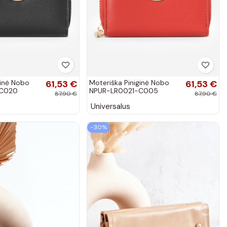
ginė Nobo
61,53 €
Moteriška Piniginė Nobo
61,53 €
-C020
NPUR-LR0021-C005
87,90 €
87,90 €
raudonos spalvos
Universalus
−30%