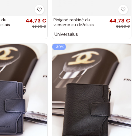
ė du
44,73 €
Piniginė rankinė du
44,73 €
eliais
viename su dirželiais
63,90 €
63,90 €
 Suzette
mėtinės spalvos Suzette
Universalus
−30%