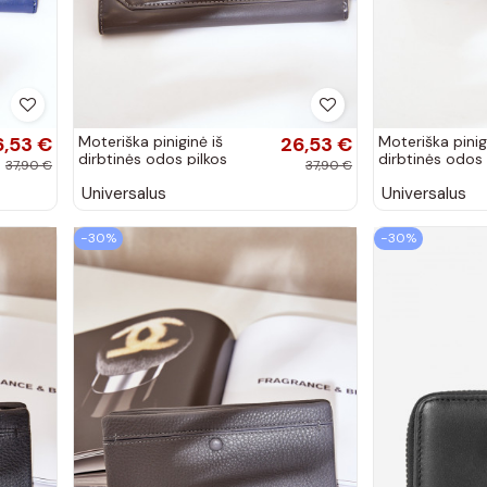
6,53 €
Moteriška piniginė iš
26,53 €
Moteriška pinig
dirbtinės odos pilkos
dirbtinės odos
37,90 €
37,90 €
spalvos Kalinessa
spalvos Kaline
Universalus
Universalus
−30%
−30%