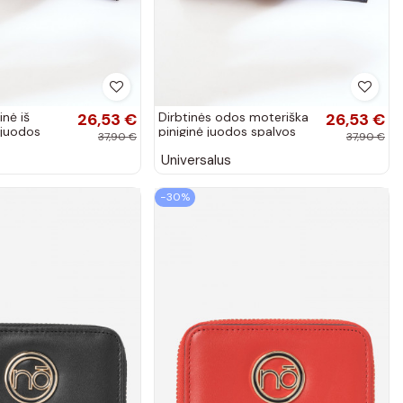
inė iš
26,53 €
Dirbtinės odos moteriška
26,53 €
 juodos
piniginė juodos spalvos
37,90 €
37,90 €
ssa
Erolia
Universalus
−30%