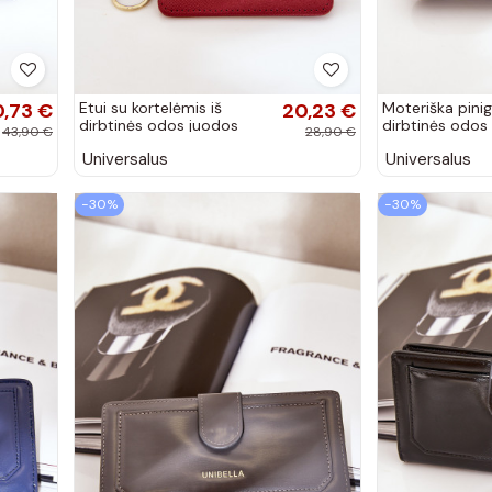
0,73 €
Etui su kortelėmis iš
20,23 €
Moteriška pinig
dirbtinės odos juodos
dirbtinės odos
43,90 €
28,90 €
spalvos Iritinme
spalvos Jezore
Universalus
Universalus
−30%
−30%