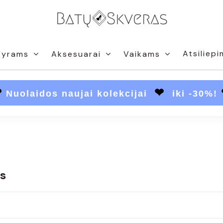
Atsiliepi
Vyrams
Aksesuarai
Vaikams
❤
❤
Nuolaidos naujai kolekcijai
iki -30%!
s