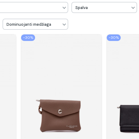
Spalva
Dominuojanti medžiaga
−30%
−30%