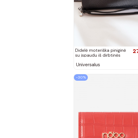
Didelė moteriška piniginė
2
su įspaudu iš dirbtinės
odos juodos spalvos Tai
Universalus
turirtiel
−30%