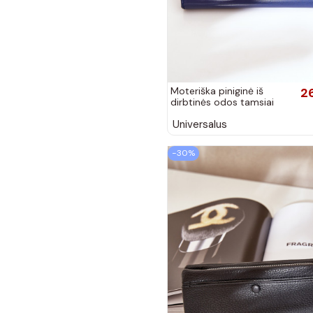
Moteriška piniginė iš
2
dirbtinės odos tamsiai
mėlynos spalvos Kalinessa
Universalus
−30%