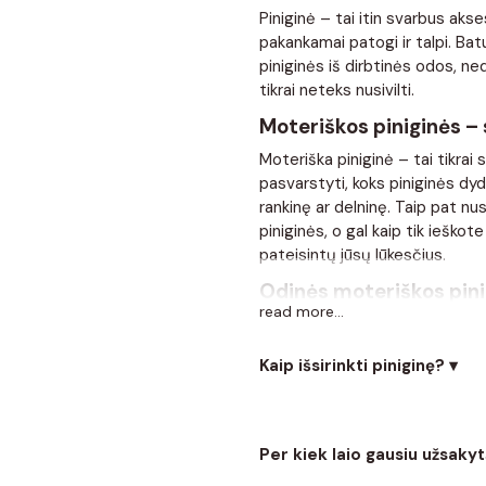
Piniginė – tai itin svarbus akse
pakankamai patogi ir talpi. Bat
piniginės iš dirbtinės odos, ned
tikrai neteks nusivilti.
Moteriškos piniginės – s
Moteriška piniginė – tai tikrai
pasvarstyti, koks piniginės dyd
rankinę ar delninę. Taip pat nus
piniginės, o gal kaip tik ieškot
pateisintų jūsų lūkesčius.
Odinės moteriškos pini
read more...
Renkantis piniginę dėmesys gan
ne paslaptis, kad odos gaminiai
Kaip išsirinkti piniginę? ▾
tarnautų kuo ilgesnį laiką, laba
servetėle ir jokiu būdu nedžiovi
Moteriška piniginė – tai tikrai
šluoste arba kūdikiams skirta s
pasvarstyti, koks piniginės dydi
ji gali greitai prarasti savo for
Per kiek laio gausiu užsakyt
Kaip išsirinkti optimalų