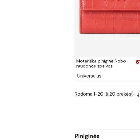
Moteriška piniginė Nobo
6
raudonos spalvos
Universalus
Rodoma 1-20 iš 20 prekės(-ių
Piniginės