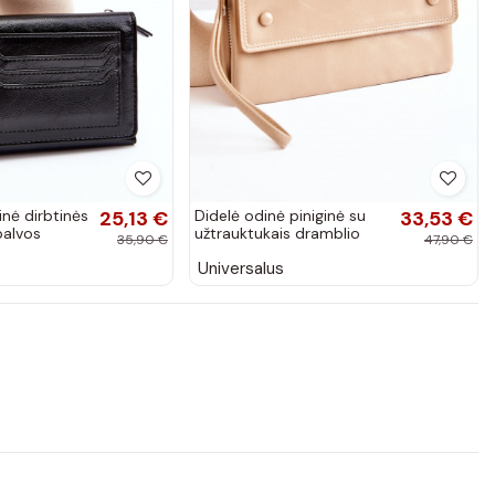
inė dirbtinės
25,13 €
Didelė odinė piniginė su
33,53 €
palvos
užtrauktukais dramblio
35,90 €
47,90 €
kaulo spalvos Loreaine
Universalus