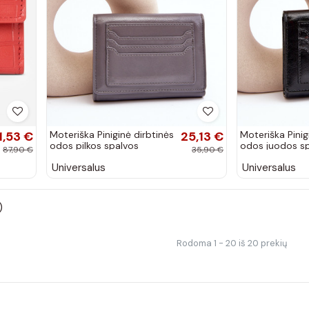
1,53 €
Moteriška Piniginė dirbtinės
25,13 €
Moteriška Pinig
odos pilkos spalvos
odos juodos s
87,90 €
35,90 €
Joanela
Joanela
Universalus
Universalus
)
Rodoma 1 - 20 iš 20 prekių