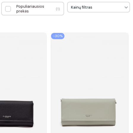
Populiariausios
Kainų filtras
1
prekės
−30%