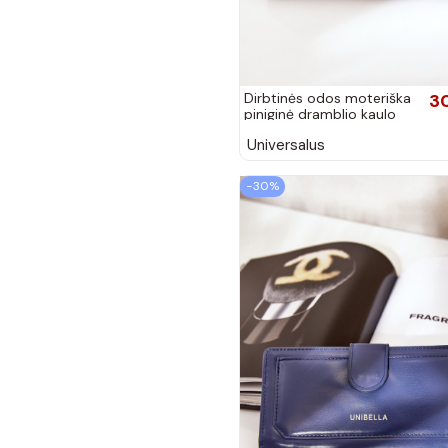
Dirbtinės odos moteriška
3
piniginė dramblio kaulo
spalvos Bronica
Universalus
−30%