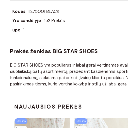
Kodas
II275001 BLACK
Yra sandėlyje
152 Prekės
upc
1
Prekės ženklas BIG STAR SHOES
BIG STAR SHOES yra populiarus ir labai gerai vertinamas avaly
šiuolaikišką batų asortimentą, pradedant kasdienėmis sportin
funkcionalumą, siekdama patenkinti įvairių klientų poreikius
pasirinkimas tiems, kurie vertina kokybę ir stilių už labai gerą 
NAUJAUSIOS PREKĖS
−30%
−30%