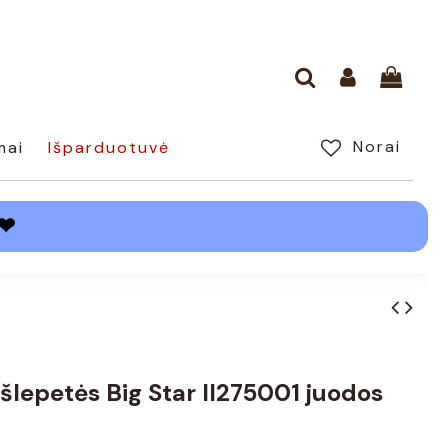
Norai
mai
Išparduotuvė
❤
šlepetės Big Star II275001 juodos