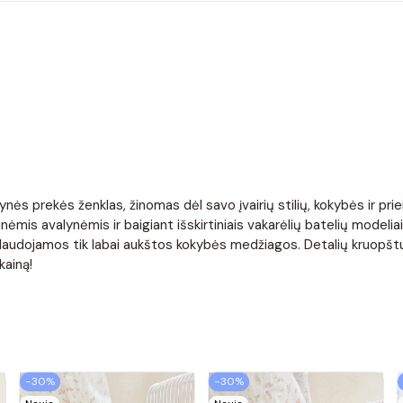
nės prekės ženklas, žinomas dėl savo įvairių stilių, kokybės ir pr
ėmis avalynėmis ir baigiant išskirtiniais vakarėlių batelių modelia
. Naudojamos tik labai aukštos kokybės medžiagos. Detalių kruopštu
kainą!
−30%
−30%