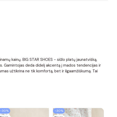
ieinamų kainų. BIG STAR SHOES - siūlo platų jaunatvišką,
is. Gamintojas deda didelį akcentą į mados tendencijas ir
mas užtikrina ne tik komfortą, bet ir ilgaamžiškumą. Tai
−30%
−30%