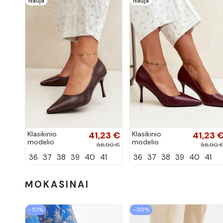
Nauja
Nauja
Klasikinio
41,23 €
Klasikinio
41,23 
modelio
modelio
58,90 €
58,90 
aukštakulniai
aukštakulniai
36
37
38
39
40
41
36
37
38
39
40
41
bateliai iš
bateliai iš
dirbtinės odos,
dirbtinės odos,
šokolado
bordo spalvos
spalvos Nesha
Nesha
MOKASINAI
−10%
−30%