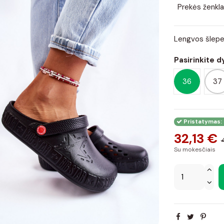
Prekės ženkla
Lengvos šlepe
Pasirinkite d
36
37
Pristatymas: 
32,13 €
Su mokesčiais