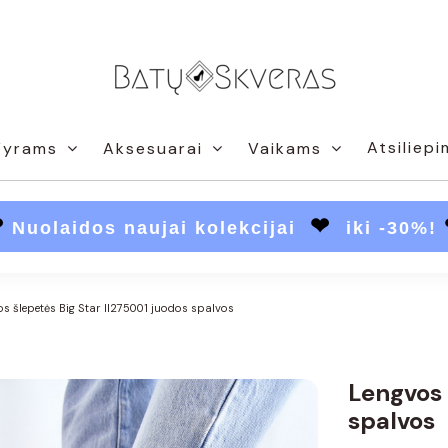
Atsiliepi
Vyrams
Aksesuarai
Vaikams
❤
❤
Nuolaidos naujai kolekcijai
iki -30%!
s šlepetės Big Star II275001 juodos spalvos
Lengvos 
spalvos