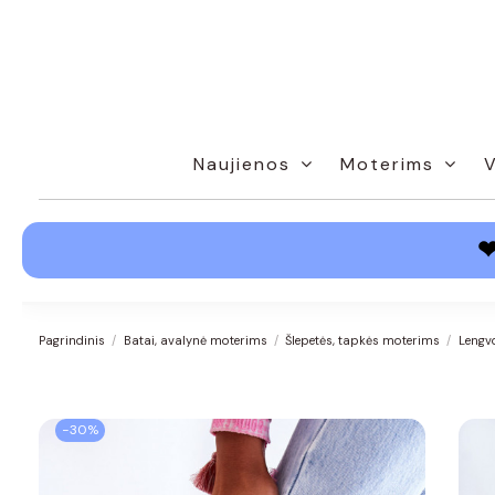
Naujienos
Moterims
Pagrindinis
Batai, avalynė moterims
Šlepetės, tapkės moterims
Lengvo
−30%