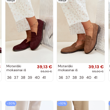
Nauja
Nauja
€
Moteriški
39,13 €
Moteriški
39,13 €
mokasinai iš
mokasinai iš
€
55,90 €
55,90 €
dirbtinės
dirbtinės
36
37
38
39
40
41
36
37
38
39
40
41
zomšos, bordo
zomšos, rudos
spalvos Laisie
spalvos Laisie
−30%
−10%