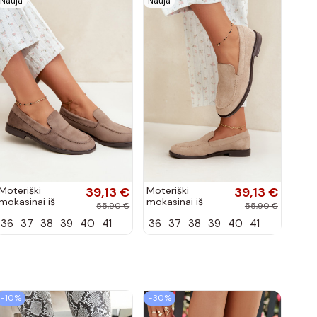
Nauja
Nauja
Moteriški
39,13 €
Moteriški
39,13 €
mokasinai iš
mokasinai iš
55,90 €
55,90 €
dirbtinės
dirbtinės
36
37
38
39
40
41
36
37
38
39
40
41
zomšos, molio
zomšos, smėlio
spalvos Laisie
spalvos Laisie
−10%
−30%