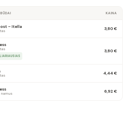
 BŪDAI
KAINA
st – Itella
3,80 €
tas
ess
tas
3,80 €
LIARIAUSIAS
a
4,44 €
tas
ess
6,92 €
 į namus