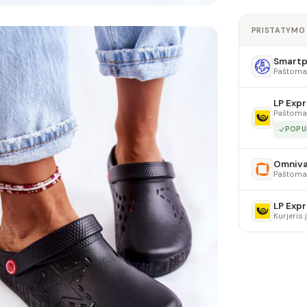
PRISTATYMO
Smartpo
Paštoma
LP Expr
Paštoma
POPU
Omniv
Paštoma
LP Expr
Kurjeris