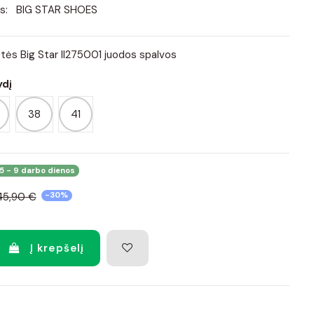
s:
BIG STAR SHOES
tės Big Star II275001 juodos spalvos
ydį
38
41
5 - 9 darbo dienos
45,90 €
-30%
Į krepšelį