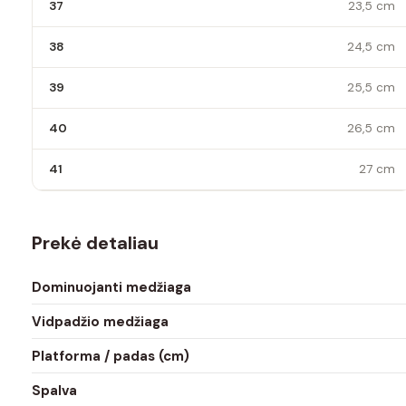
37
23,5 cm
38
24,5 cm
39
25,5 cm
40
26,5 cm
41
27 cm
Prekė detaliau
Dominuojanti medžiaga
Vidpadžio medžiaga
Platforma / padas (cm)
Spalva