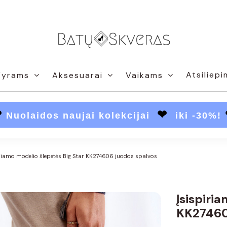
Atsiliepi
Vyrams
Aksesuarai
Vaikams
❤
❤
Nuolaidos naujai kolekcijai
iki -30%!
iriamo modelio šlepetės Big Star KK274606 juodos spalvos
Įsispiri
KK27460