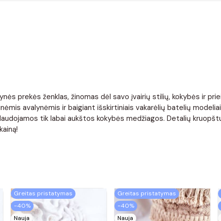
nės prekės ženklas, žinomas dėl savo įvairių stilių, kokybės ir pr
ėmis avalynėmis ir baigiant išskirtiniais vakarėlių batelių modelia
. Naudojamos tik labai aukštos kokybės medžiagos. Detalių kruopštu
kainą!
Greitas pristatymas
Greitas pristatymas
−40%
−40%
Nauja
Nauja