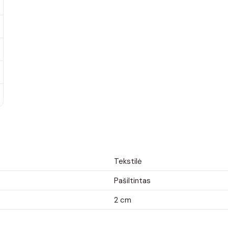
Tekstilė
Pašiltintas
2 cm