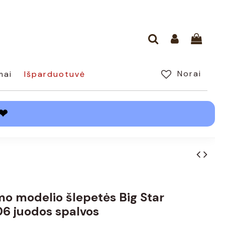
Norai
mai
Išparduotuvė
❤
amo modelio šlepetės Big Star
6 juodos spalvos