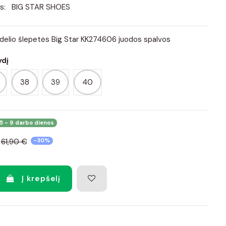
s:
BIG STAR SHOES
odelio šlepetės Big Star KK274606 juodos spalvos
ydį
38
39
40
5 - 9 darbo dienos
61,90 €
-30%
Į krepšelį