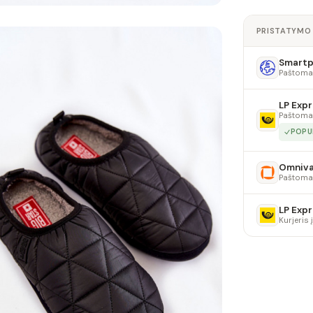
PRISTATYMO
Smartpo
Paštoma
LP Expr
Paštoma
POPU
Omniv
Paštoma
LP Expr
Kurjeris