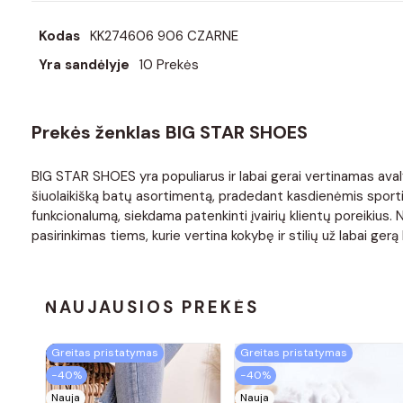
Kodas
KK274606 906 CZARNE
Yra sandėlyje
10 Prekės
Prekės ženklas BIG STAR SHOES
BIG STAR SHOES yra populiarus ir labai gerai vertinamas avaly
šiuolaikišką batų asortimentą, pradedant kasdienėmis sportin
funkcionalumą, siekdama patenkinti įvairių klientų poreikius
pasirinkimas tiems, kurie vertina kokybę ir stilių už labai gerą 
NAUJAUSIOS PREKĖS
Greitas pristatymas
Greitas pristatymas
−40%
−40%
Nauja
Nauja