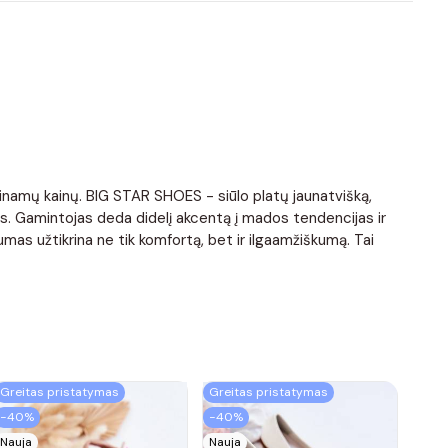
ieinamų kainų. BIG STAR SHOES - siūlo platų jaunatvišką,
is. Gamintojas deda didelį akcentą į mados tendencijas ir
mas užtikrina ne tik komfortą, bet ir ilgaamžiškumą. Tai
Greitas pristatymas
Greitas pristatymas
−40%
−40%
Nauja
Nauja