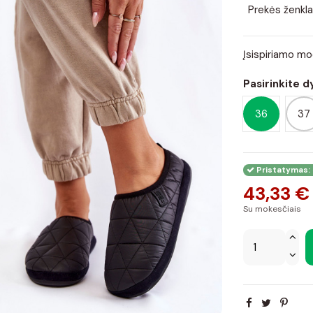
Prekės ženkla
Įsispiriamo m
Pasirinkite d
36
37
Pristatymas: 
43,33 €
Su mokesčiais