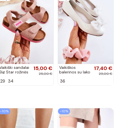
Vaikiški sandalai
15,00 €
Vaikiškos
17,40 €
Big Star rožinės
balerinos su lako
25,00 €
29,00 €
spalvos
efektu ir
29
34
36
kaspinais baltos
spalvos Zolly
−10%
−10%