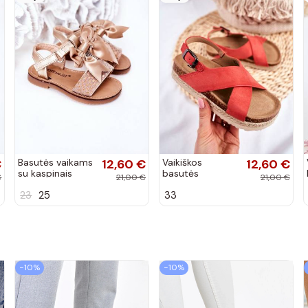
€
Basutės vaikams
12,60 €
Vaikiškos
12,60 €
su kaspinais
basutės
€
21,00 €
21,00 €
aukso spalvos
koralinės spalvos
23
25
33
−10%
−10%