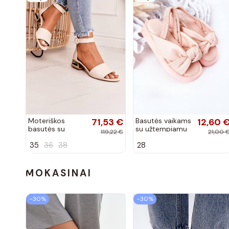
Moteriškos
71,53 €
Basutės vaikams
12,60 
basutės su
su užtempiamu
119,22 €
21,00 
aukso spalvos
užsegimu rožinės
35
36
38
28
kulniukais Laura
spalvos
Messi smėlio
spalvos
MOKASINAI
−30%
−30%