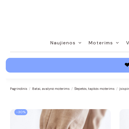
Naujienos
Moterims
Pagrindinis
Batai, avalynė moterims
Šlepetės, tapkės moterims
Įsisp
−30%