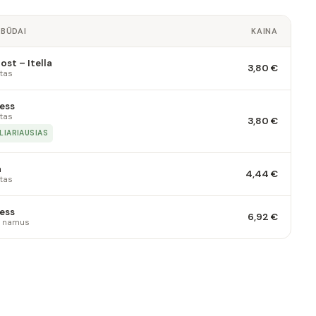
 BŪDAI
KAINA
st – Itella
3,80 €
tas
ess
tas
3,80 €
LIARIAUSIAS
a
4,44 €
tas
ess
6,92 €
 į namus