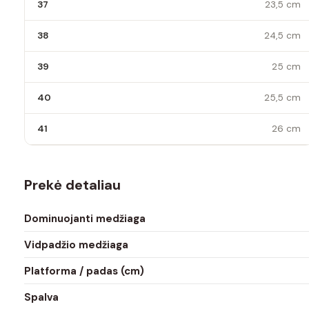
37
23,5 cm
38
24,5 cm
39
25 cm
40
25,5 cm
41
26 cm
Prekė detaliau
Dominuojanti medžiaga
Vidpadžio medžiaga
Platforma / padas (cm)
Spalva