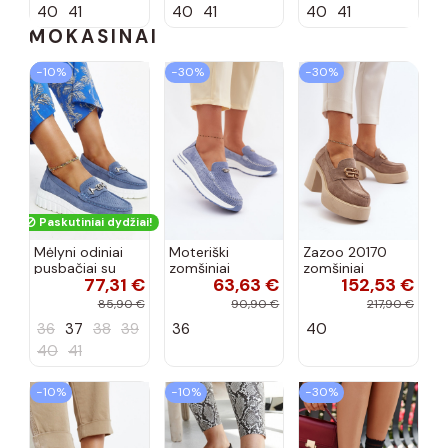
40
41
40
41
40
41
MOKASINAI
−10%
−30%
−30%
Paskutiniai dydžiai!
Mėlyni odiniai
Moteriški
Zazoo 20170
pusbačiai su
zomšiniai
zomšiniai
77,31 €
63,63 €
152,53 €
dekoratyvine
mokasinai
bateliai su
sagtimi Taija
Demela mėlynos
kulniukais smėlio
85,90 €
90,90 €
217,90 €
spalvos
spalvos
36
37
38
39
36
40
40
41
−10%
−10%
−30%