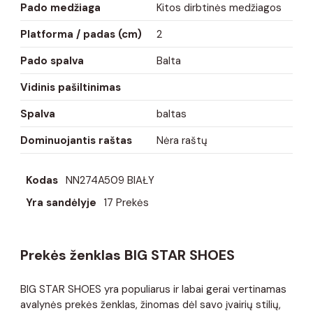
Pado medžiaga
Kitos dirbtinės medžiagos
Platforma / padas (cm)
2
Pado spalva
Balta
Vidinis pašiltinimas
Spalva
baltas
Dominuojantis raštas
Nėra raštų
Kodas
NN274A509 BIAŁY
Yra sandėlyje
17 Prekės
Prekės ženklas BIG STAR SHOES
BIG STAR SHOES yra populiarus ir labai gerai vertinamas
avalynės prekės ženklas, žinomas dėl savo įvairių stilių,