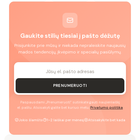
Gaukite stilių tiesiai į pašto dėžutę
Prisijunkite prie mūsų ir niekada nepraleiskite naujausių
mados tendencijų, įkvėpimo ir specialių pasiūlymų.
PRENUMERUOTI
Paspausdami „Prenumeruoti" sutinkate gauti naujienlaiškį
el. paštu. Atsisakyti galite bet kuriuo metu.
Privatumo politika
Jokio šlamšto
1–2 laiškai per mėnesį
Atsisakykite bet kada