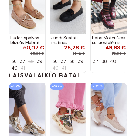
Rudos spalvos
Juodi Scafati
batai Moteriškas
blizgūs Mebrat
matinės
su juostelėmis
50,07 €
28,28 €
49,63 €
bateliai
apdailos bateliai
su lako efektu
bordo spalvos
55,63 €
31,42 €
70,90 €
Terione
36
37
38
39
36
37
38
39
37
38
40
40
41
40
41
LAISVALAIKIO BATAI
−10%
−30%
−30%