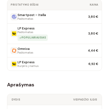
PRISTATYMO BŪDAI
KAINA
Smartpost – Itella
3,80 €
Paštomatas
LP Express
Paštomatas
3,80 €
POPULIARIAUSIAS
Omniva
4,44 €
Paštomatas
LP Express
6,92 €
Kurjeris į namus
Aprašymas
DYDIS
VIDPADŽIO ILGIS