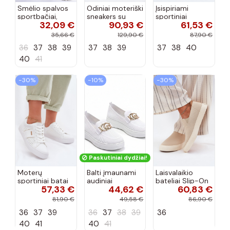
Smėlio spalvos
Odiniai moteriški
Įsispiriami
sportbačiai,
sneakers su
sportiniai
32,09 €
90,93 €
61,53 €
dekoruoti Valdez
platforma D&A
bateliai Kobbo
cirkonio virvele
CR61-3133
102425 smėlio
35,66 €
129,90 €
87,90 €
smėlio spalvos
spalvos
36
37
38
39
37
38
39
37
38
40
40
41
−30%
−10%
−30%
Paskutiniai dydžiai!
Moterų
Balti įmaunami
Laisvalaikio
sportiniai batai
audiniai
bateliai Slip-On
57,33 €
44,62 €
60,83 €
su ažūro
sportbačiai su
Big Star
elementais Big
sagtele
RR274721 smėlio
81,90 €
49,58 €
86,90 €
Star TT274291
Catherine
spalvos
36
37
39
36
37
38
39
36
baltos spalvos
40
41
40
41