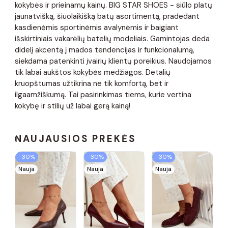
kokybės ir prieinamų kainų. BIG STAR SHOES - siūlo platų
jaunatvišką, šiuolaikišką batų asortimentą, pradedant
kasdienėmis sportinėmis avalynėmis ir baigiant
išskirtiniais vakarėlių batelių modeliais. Gamintojas deda
didelį akcentą į mados tendencijas ir funkcionalumą,
siekdama patenkinti įvairių klientų poreikius. Naudojamos
tik labai aukštos kokybės medžiagos. Detalių
kruopštumas užtikrina ne tik komfortą, bet ir
ilgaamžiškumą. Tai pasirinkimas tiems, kurie vertina
kokybę ir stilių už labai gerą kainą!
NAUJAUSIOS PREKĖS
−30%
−30%
−30%
Nauja
Nauja
Nauja