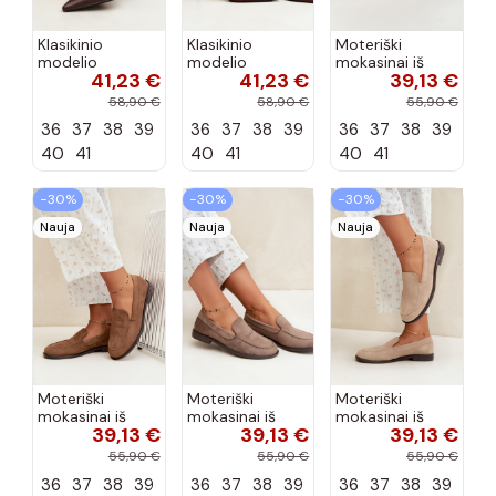
Klasikinio
Klasikinio
Moteriški
modelio
modelio
mokasinai iš
41,23 €
41,23 €
39,13 €
aukštakulniai
aukštakulniai
dirbtinės
bateliai iš
bateliai iš
zomšos, bordo
58,90 €
58,90 €
55,90 €
dirbtinės odos,
dirbtinės odos,
spalvos Laisie
36
37
38
39
36
37
38
39
36
37
38
39
šokolado
bordo spalvos
spalvos Nesha
Nesha
40
41
40
41
40
41
−30%
−30%
−30%
Nauja
Nauja
Nauja
Moteriški
Moteriški
Moteriški
mokasinai iš
mokasinai iš
mokasinai iš
39,13 €
39,13 €
39,13 €
dirbtinės
dirbtinės
dirbtinės
zomšos, rudos
zomšos, molio
zomšos, smėlio
55,90 €
55,90 €
55,90 €
spalvos Laisie
spalvos Laisie
spalvos Laisie
36
37
38
39
36
37
38
39
36
37
38
39