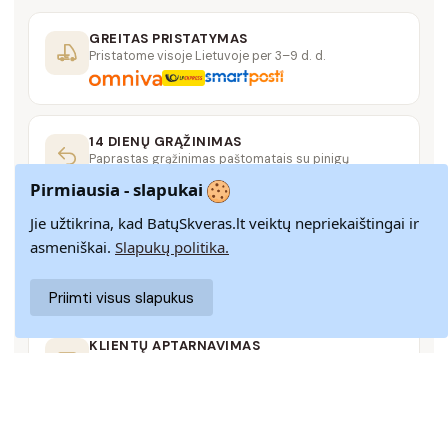
GREITAS PRISTATYMAS
Pristatome visoje Lietuvoje per 3–9 d. d.
14 DIENŲ GRĄŽINIMAS
Paprastas grąžinimas paštomatais su pinigų
grąžinimo garantija
Pirmiausia - slapukai
Jie užtikrina, kad BatųSkveras.lt veiktų nepriekaištingai ir
SAUGUS MOKĖJIMAS
asmeniškai.
Slapukų politika.
SSL šifravimas užtikrina aukščiausią jūsų duomenų
saugumo lygį
Priimti visus slapukus
KLIENTŲ APTARNAVIMAS
Rašykite mums
info@batuskveras.lt