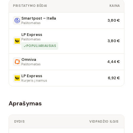
PRISTATYMO BŪDAI
KAINA
Smartpost – Itella
3,80 €
Paštomatas
LP Express
Paštomatas
3,80 €
POPULIARIAUSIAS
Omniva
4,44 €
Paštomatas
LP Express
6,92 €
Kurjeris į namus
Aprašymas
DYDIS
VIDPADŽIO ILGIS