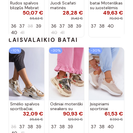
Rudos spalvos
Juodi Scafati
batai Moteriškas
blizgūs Mebrat
matinės
su juostelėmis
50,07 €
28,28 €
49,63 €
bateliai
apdailos bateliai
su lako efektu
bordo spalvos
55,63 €
31,42 €
70,90 €
Terione
36
37
38
39
36
37
38
39
37
38
40
40
41
40
41
LAISVALAIKIO BATAI
−10%
−30%
−30%
Smėlio spalvos
Odiniai moteriški
Įsispiriami
sportbačiai,
sneakers su
sportiniai
32,09 €
90,93 €
61,53 €
dekoruoti Valdez
platforma D&A
bateliai Kobbo
cirkonio virvele
CR61-3133
102425 smėlio
35,66 €
129,90 €
87,90 €
smėlio spalvos
spalvos
36
37
38
39
37
38
39
37
38
40