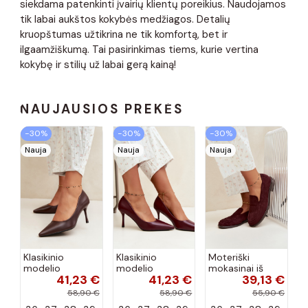
siekdama patenkinti įvairių klientų poreikius. Naudojamos
tik labai aukštos kokybės medžiagos. Detalių
kruopštumas užtikrina ne tik komfortą, bet ir
ilgaamžiškumą. Tai pasirinkimas tiems, kurie vertina
kokybę ir stilių už labai gerą kainą!
NAUJAUSIOS PREKĖS
−30%
−30%
−30%
Nauja
Nauja
Nauja
Klasikinio
Klasikinio
Moteriški
modelio
modelio
mokasinai iš
41,23 €
41,23 €
39,13 €
aukštakulniai
aukštakulniai
dirbtinės
bateliai iš
bateliai iš
zomšos, bordo
58,90 €
58,90 €
55,90 €
dirbtinės odos,
dirbtinės odos,
spalvos Laisie