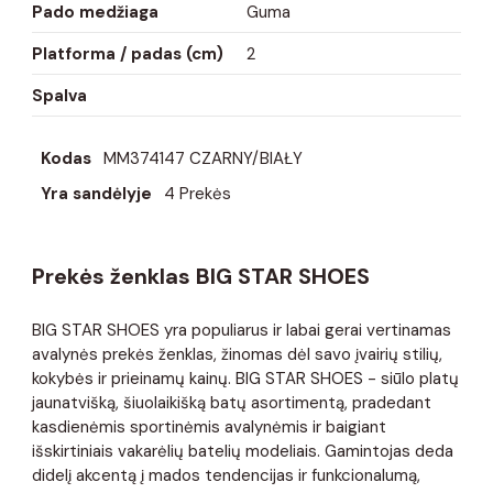
Pado medžiaga
Guma
Platforma / padas (cm)
2
Spalva
Kodas
MM374147 CZARNY/BIAŁY
Yra sandėlyje
4 Prekės
Prekės ženklas BIG STAR SHOES
BIG STAR SHOES yra populiarus ir labai gerai vertinamas
avalynės prekės ženklas, žinomas dėl savo įvairių stilių,
kokybės ir prieinamų kainų. BIG STAR SHOES - siūlo platų
jaunatvišką, šiuolaikišką batų asortimentą, pradedant
kasdienėmis sportinėmis avalynėmis ir baigiant
išskirtiniais vakarėlių batelių modeliais. Gamintojas deda
didelį akcentą į mados tendencijas ir funkcionalumą,