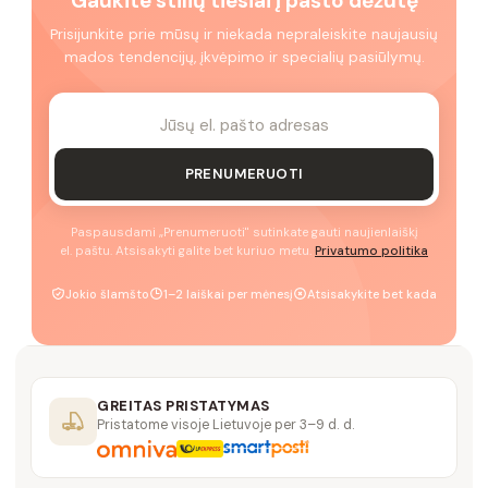
Gaukite stilių tiesiai į pašto dėžutę
Prisijunkite prie mūsų ir niekada nepraleiskite naujausių
mados tendencijų, įkvėpimo ir specialių pasiūlymų.
PRENUMERUOTI
Paspausdami „Prenumeruoti" sutinkate gauti naujienlaiškį
el. paštu. Atsisakyti galite bet kuriuo metu.
Privatumo politika
Jokio šlamšto
1–2 laiškai per mėnesį
Atsisakykite bet kada
GREITAS PRISTATYMAS
Pristatome visoje Lietuvoje per 3–9 d. d.