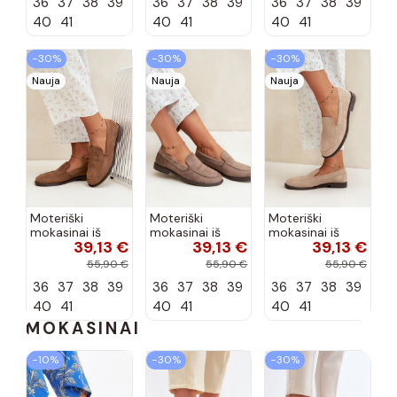
36
37
38
39
36
37
38
39
36
37
38
39
šokolado
bordo spalvos
spalvos Nesha
Nesha
40
41
40
41
40
41
−30%
−30%
−30%
Nauja
Nauja
Nauja
Moteriški
Moteriški
Moteriški
mokasinai iš
mokasinai iš
mokasinai iš
39,13 €
39,13 €
39,13 €
dirbtinės
dirbtinės
dirbtinės
zomšos, rudos
zomšos, molio
zomšos, smėlio
55,90 €
55,90 €
55,90 €
spalvos Laisie
spalvos Laisie
spalvos Laisie
36
37
38
39
36
37
38
39
36
37
38
39
40
41
40
41
40
41
MOKASINAI
−10%
−30%
−30%