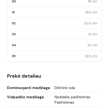
30
19 cm
31
19,5 cm
32
20,5 cm
33
21 cm
34
22 cm
35
22,5 cm
Prekė detaliau
Dominuojanti medžiaga
Dirbtinė oda
Vidpadžio medžiaga
Nedidelis pašiltinimas
Pašiltinimas