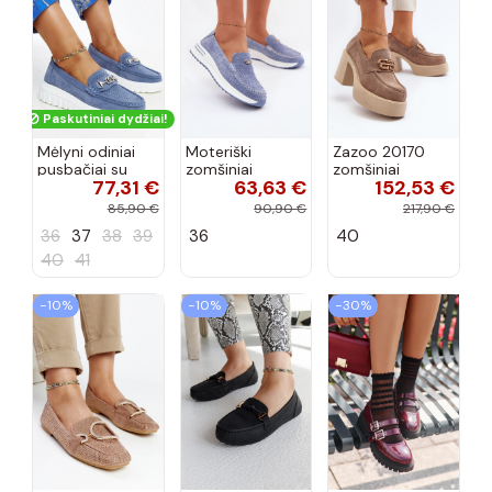
Paskutiniai dydžiai!
Mėlyni odiniai
Moteriški
Zazoo 20170
pusbačiai su
zomšiniai
zomšiniai
77,31 €
63,63 €
152,53 €
dekoratyvine
mokasinai
bateliai su
sagtimi Taija
Demela mėlynos
kulniukais smėlio
85,90 €
90,90 €
217,90 €
spalvos
spalvos
36
37
38
39
36
40
40
41
−10%
−10%
−30%