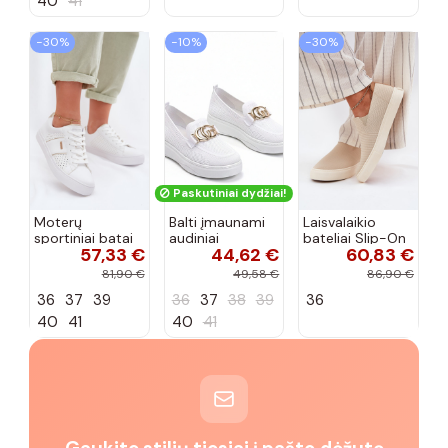
40
41
−30%
−10%
−30%
Paskutiniai dydžiai!
Moterų
Balti įmaunami
Laisvalaikio
sportiniai batai
audiniai
bateliai Slip-On
57,33 €
44,62 €
60,83 €
su ažūro
sportbačiai su
Big Star
elementais Big
sagtele
RR274721 smėlio
81,90 €
49,58 €
86,90 €
Star TT274291
Catherine
spalvos
36
37
39
36
37
38
39
36
baltos spalvos
40
41
40
41