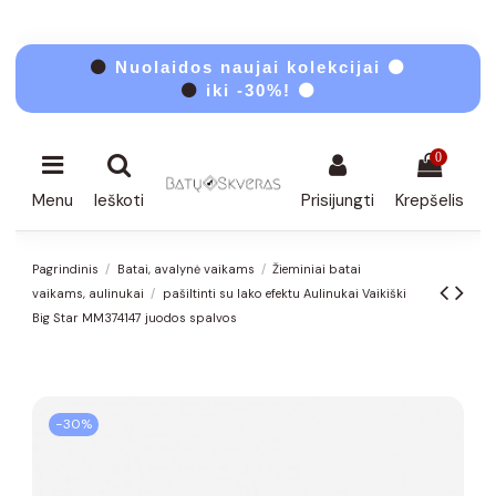
⚫
Nuolaidos naujai kolekcijai ⚫
⚫
iki -30%! ⚫
0
Menu
Ieškoti
Prisijungti
Krepšelis
Pagrindinis
Batai, avalynė vaikams
Žieminiai batai
vaikams, aulinukai
pašiltinti su lako efektu Aulinukai Vaikiški
Big Star MM374147 juodos spalvos
−30%