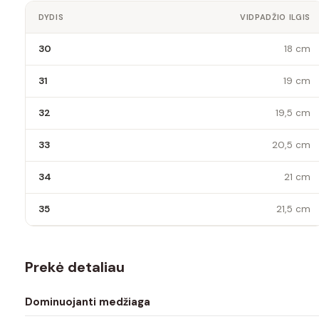
DYDIS
VIDPADŽIO ILGIS
30
18 cm
31
19 cm
32
19,5 cm
33
20,5 cm
34
21 cm
35
21,5 cm
Prekė detaliau
Dominuojanti medžiaga