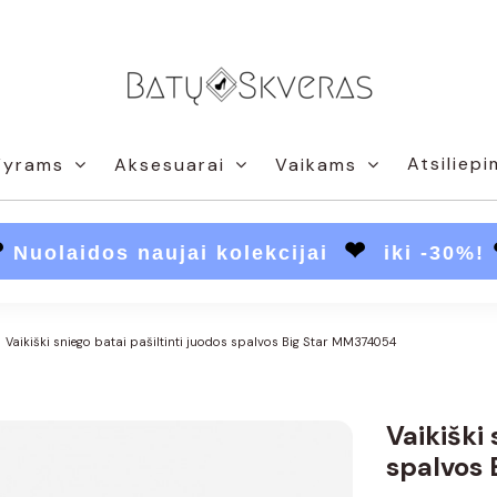
Atsiliepi
Vyrams
Aksesuarai
Vaikams
❤
❤
Nuolaidos naujai kolekcijai
iki -30%!
Vaikiški sniego batai pašiltinti juodos spalvos Big Star MM374054
Vaikiški 
spalvos