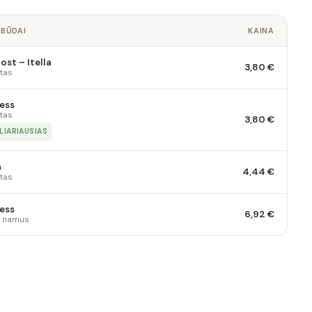
 BŪDAI
KAINA
st – Itella
3,80 €
tas
ess
tas
3,80 €
LIARIAUSIAS
a
4,44 €
tas
ess
6,92 €
 į namus