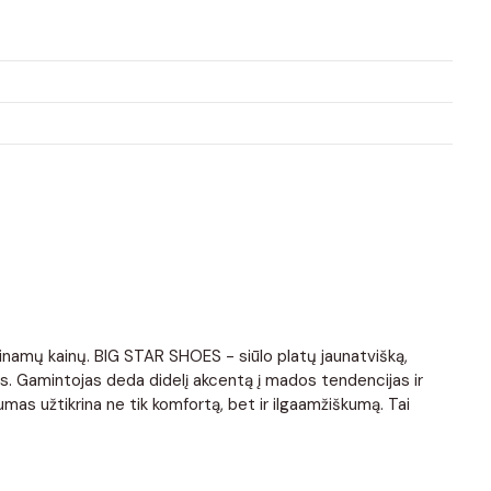
ieinamų kainų. BIG STAR SHOES - siūlo platų jaunatvišką,
is. Gamintojas deda didelį akcentą į mados tendencijas ir
mas užtikrina ne tik komfortą, bet ir ilgaamžiškumą. Tai