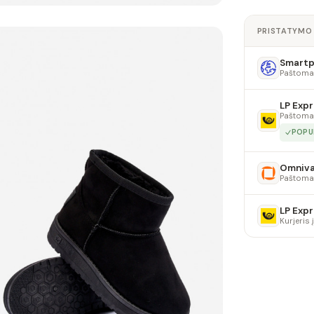
PRISTATYMO
Smartpo
Paštoma
LP Expr
Paštoma
POPU
Omniv
Paštoma
LP Expr
Kurjeris