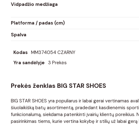
Vidpadžio medžiaga
Platforma / padas (cm)
Spalva
Kodas
MM374054 CZARNY
Yra sandėlyje
3 Prekės
Prekės ženklas BIG STAR SHOES
BIG STAR SHOES yra populiarus ir labai gerai vertinamas avaly
šiuolaikišką batų asortimentą, pradedant kasdienėmis sportin
funkcionalumą, siekdama patenkinti įvairių klientų poreikius
pasirinkimas tiems, kurie vertina kokybę ir stilių už labai gerą 