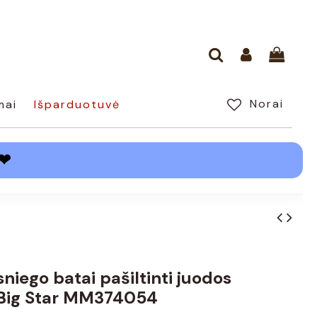
Norai
mai
Išparduotuvė
❤
sniego batai pašiltinti juodos
 Big Star MM374054