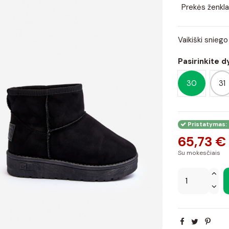
Prekės ženkla
Vaikiški snieg
Pasirinkite d
30
31
Pristatymas: 
65,73 €
Su mokesčiais