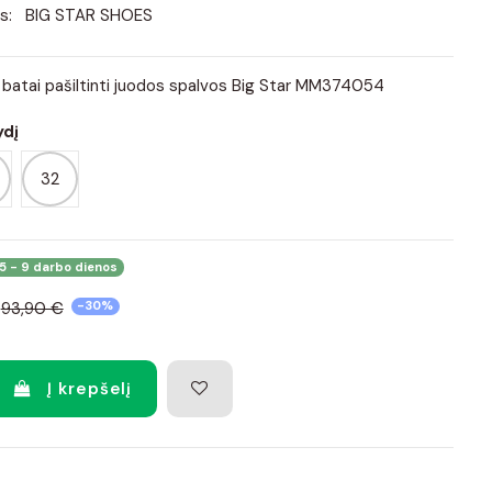
s:
BIG STAR SHOES
o batai pašiltinti juodos spalvos Big Star MM374054
ydį
32
5 - 9 darbo dienos
93,90 €
-30%
Į krepšelį