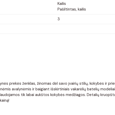
Kailis
Pašiltintas, kailis
3
nės prekės ženklas, žinomas dėl savo įvairių stilių, kokybės ir pr
ėmis avalynėmis ir baigiant išskirtiniais vakarėlių batelių modelia
. Naudojamos tik labai aukštos kokybės medžiagos. Detalių kruopštu
kainą!