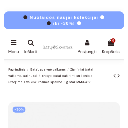
⚫
Nuolaidos naujai kolekcijai ⚫
⚫
iki -30%! ⚫
0
Menu
Ieškoti
Prisijungti
Krepšelis
Pagrindinis
Batai, avalynė vaikams
Žieminiai batai
vaikams, aulinukai
sniego batai pašiltinti su lipniais
užsegimais Vaikiški rožinės spalvos Big Star MM374121
−30%