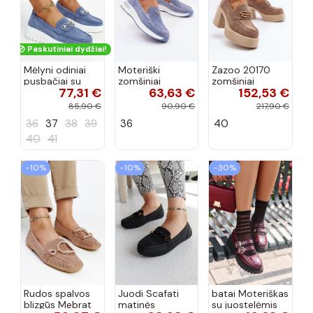
Paskutiniai dydžiai!
Mėlyni odiniai
Moteriški
Zazoo 20170
pusbačiai su
zomšiniai
zomšiniai
77,31 €
63,63 €
152,53 €
dekoratyvine
mokasinai
bateliai su
sagtimi Taija
Demela mėlynos
kulniukais smėlio
85,90 €
90,90 €
217,90 €
spalvos
spalvos
36
37
38
39
36
40
40
41
−10%
−10%
−30%
Rudos spalvos
Juodi Scafati
batai Moteriškas
blizgūs Mebrat
matinės
su juostelėmis