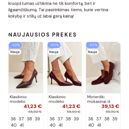
kruopštumas užtikrina ne tik komfortą, bet ir
ilgaamžiškumą. Tai pasirinkimas tiems, kurie vertina
kokybę ir stilių už labai gerą kainą!
NAUJAUSIOS PREKĖS
−30%
−30%
−30%
Nauja
Nauja
Nauja
Klasikinio
Klasikinio
Moteriški
modelio
modelio
mokasinai iš
41,23 €
41,23 €
39,13 €
aukštakulniai
aukštakulniai
dirbtinės
bateliai iš
bateliai iš
zomšos, bordo
58,90 €
58,90 €
55,90 €
dirbtinės odos,
dirbtinės odos,
spalvos Laisie
36
37
38
39
36
37
38
39
36
37
38
39
šokolado
bordo spalvos
spalvos Nesha
Nesha
40
41
40
41
40
41