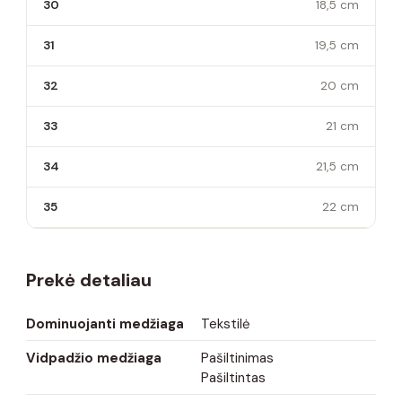
30
18,5 cm
31
19,5 cm
32
20 cm
33
21 cm
34
21,5 cm
35
22 cm
Prekė detaliau
Dominuojanti medžiaga
Tekstilė
Vidpadžio medžiaga
Pašiltinimas
Pašiltintas