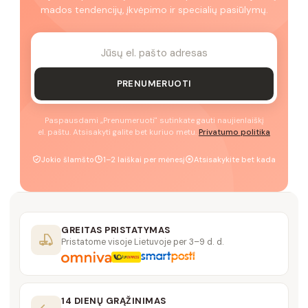
mados tendencijų, įkvėpimo ir specialių pasiūlymų.
PRENUMERUOTI
Paspausdami „Prenumeruoti" sutinkate gauti naujienlaiškį
el. paštu. Atsisakyti galite bet kuriuo metu.
Privatumo politika
Jokio šlamšto
1–2 laiškai per mėnesį
Atsisakykite bet kada
GREITAS PRISTATYMAS
Pristatome visoje Lietuvoje per 3–9 d. d.
14 DIENŲ GRĄŽINIMAS