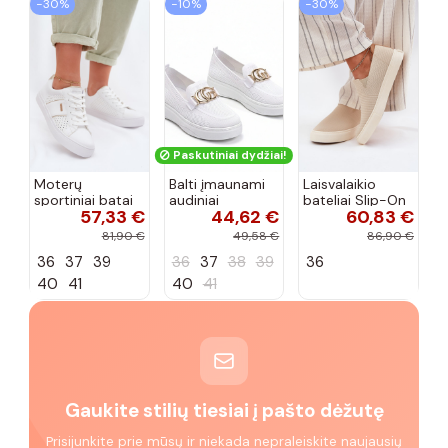
−30%
−10%
−30%
Paskutiniai dydžiai!
Moterų
Balti įmaunami
Laisvalaikio
sportiniai batai
audiniai
bateliai Slip-On
57,33 €
44,62 €
60,83 €
su ažūro
sportbačiai su
Big Star
elementais Big
sagtele
RR274721 smėlio
81,90 €
49,58 €
86,90 €
Star TT274291
Catherine
spalvos
36
37
39
36
37
38
39
36
baltos spalvos
40
41
40
41
Gaukite stilių tiesiai į pašto dėžutę
Prisijunkite prie mūsų ir niekada nepraleiskite naujausių