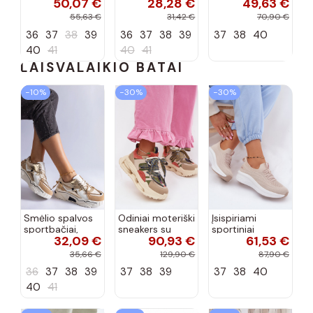
50,07 €
28,28 €
49,63 €
bateliai
apdailos bateliai
su lako efektu
bordo spalvos
55,63 €
31,42 €
70,90 €
Terione
36
37
38
39
36
37
38
39
37
38
40
40
41
40
41
LAISVALAIKIO BATAI
−10%
−30%
−30%
Smėlio spalvos
Odiniai moteriški
Įsispiriami
sportbačiai,
sneakers su
sportiniai
32,09 €
90,93 €
61,53 €
dekoruoti Valdez
platforma D&A
bateliai Kobbo
cirkonio virvele
CR61-3133
102425 smėlio
35,66 €
129,90 €
87,90 €
smėlio spalvos
spalvos
36
37
38
39
37
38
39
37
38
40
40
41