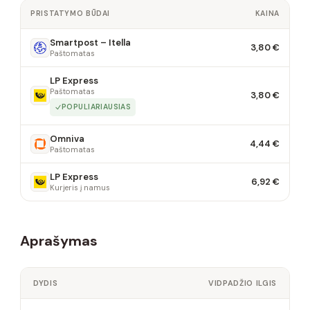
PRISTATYMO BŪDAI
KAINA
Smartpost – Itella
3,80 €
Paštomatas
LP Express
Paštomatas
3,80 €
POPULIARIAUSIAS
Omniva
4,44 €
Paštomatas
LP Express
6,92 €
Kurjeris į namus
Aprašymas
DYDIS
VIDPADŽIO ILGIS