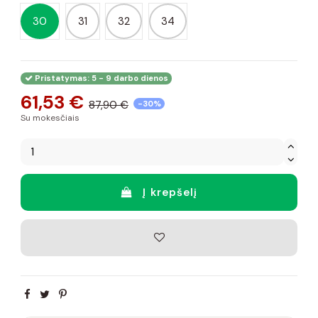
30
31
32
34
Pristatymas: 5 - 9 darbo dienos
61,53 €
87,90 €
-30%
Su mokesčiais
Į krepšelį