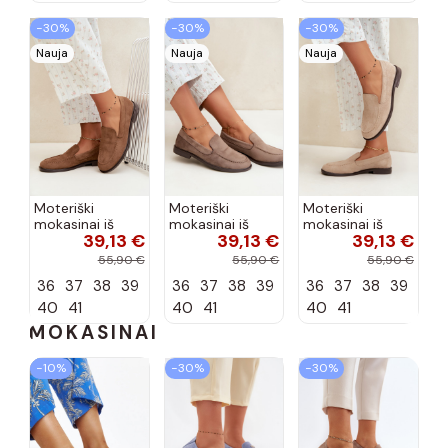
−30%
−30%
−30%
Nauja
Nauja
Nauja
Moteriški
Moteriški
Moteriški
mokasinai iš
mokasinai iš
mokasinai iš
39,13 €
39,13 €
39,13 €
dirbtinės
dirbtinės
dirbtinės
zomšos, rudos
zomšos, molio
zomšos, smėlio
55,90 €
55,90 €
55,90 €
spalvos Laisie
spalvos Laisie
spalvos Laisie
36
37
38
39
36
37
38
39
36
37
38
39
40
41
40
41
40
41
MOKASINAI
−10%
−30%
−30%