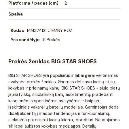
Platforma / padas (cm)
2
Spalva
Kodas
MM374121 CIEMNY RÓŻ
Yra sandėlyje
5 Prekės
Prekės ženklas BIG STAR SHOES
BIG STAR SHOES yra populiarus ir labai gerai vertinamas
avalynės prekės ženklas, žinomas dėl savo įvairių stilių,
kokybės ir prieinamų kainų. BIG STAR SHOES - siūlo platų
jaunatvišką, šiuolaikišką batų asortimentą, pradedant
kasdienėmis sportinėmis avalynėmis ir baigiant
išskirtiniais vakarėlių batelių modeliais. Gamintojas deda
didelį akcentą į mados tendencijas ir funkcionalumą,
siekdama patenkinti įvairių klientų poreikius. Naudojamos
tik labai aukštos kokybės medžiagos. Detalių