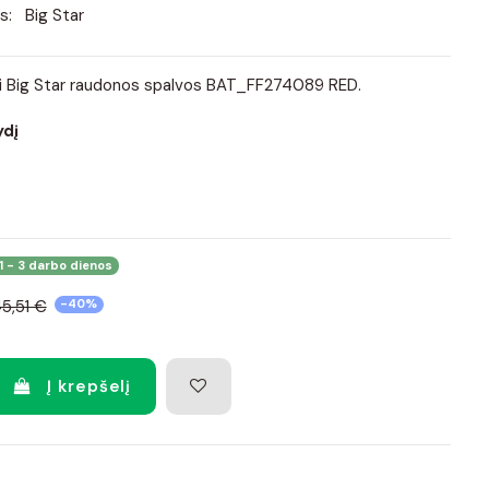
s:
Big Star
ai Big Star raudonos spalvos BAT_FF274089 RED.
ydį
1 - 3 darbo dienos
5,51 €
-40%
Į krepšelį