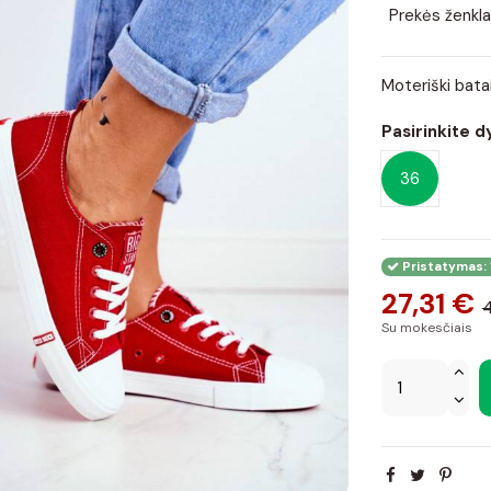
Prekės ženkla
Moteriški bat
Pasirinkite d
36
Pristatymas: 
27,31 €
4
Su mokesčiais