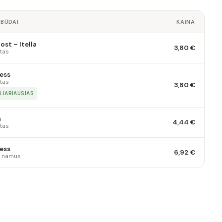
 BŪDAI
KAINA
st – Itella
3,80 €
tas
ess
tas
3,80 €
LIARIAUSIAS
a
4,44 €
tas
ess
6,92 €
 į namus