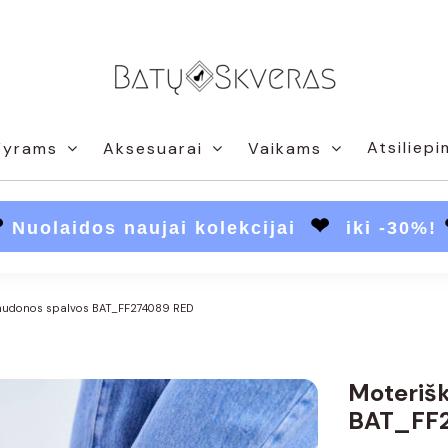
Atsiliepi
Vyrams
Aksesuarai
Vaikams
❤
❤
Nuolaidos naujai kolekcijai
iki -30%!
 raudonos spalvos BAT_FF274089 RED
Moterišk
BAT_FF