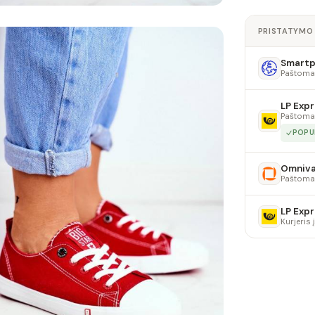
PRISTATYMO
Smartpo
Paštoma
LP Expr
Paštoma
POPU
Omniv
Paštoma
LP Expr
Kurjeris