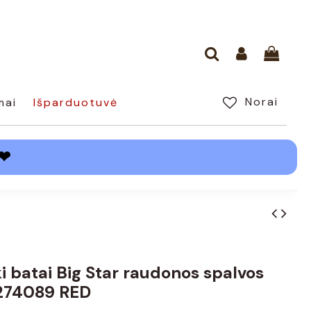
Norai
mai
Išparduotuvė
❤
i batai Big Star raudonos spalvos
274089 RED