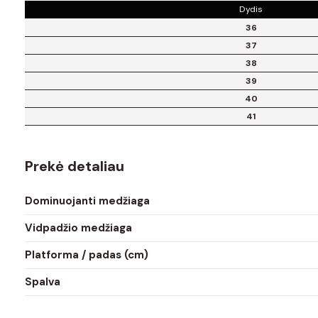
Dydis
36
37
38
39
40
41
Prekė detaliau
Dominuojanti medžiaga
Vidpadžio medžiaga
Platforma / padas (cm)
Spalva