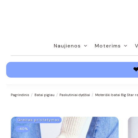
Naujienos
Moterims
Pagrindinis
Batai pigiau
Paskutiniai dydžiai
Moteriški batai Big Star
Greitas pristatymas
−40%