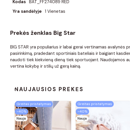
Kodas
BAT_FF274089 RED
Yra sandėlyje
1 Vienetas
Prekės ženklas Big Star
BIG STAR yra populiarius ir labai gerai vertinamas avalynės p
pasirinkimą, pradedant sportiniais bateliais ir baigiant kasdie
naudoti tiek kiekvieną dieną tiek sportuojant. Naudojamos au
vertina kokybę ir stilių už gerą kainą.
NAUJAUSIOS PREKĖS
Greitas pristatymas
Greitas pristatymas
−40%
−40%
Nauja
Nauja