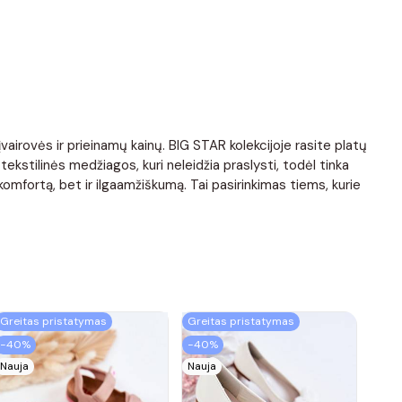
vairovės ir prieinamų kainų. BIG STAR kolekcijoje rasite platų
tekstilinės medžiagos, kuri neleidžia praslysti, todėl tinka
mfortą, bet ir ilgaamžiškumą. Tai pasirinkimas tiems, kurie
Greitas pristatymas
Greitas pristatymas
−40%
−40%
Nauja
Nauja