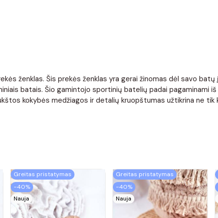
rekės ženklas. Šis prekės ženklas yra gerai žinomas dėl savo batų į
niniais batais. Šio gamintojo sportinių batelių padai pagaminami iš 
kštos kokybės medžiagos ir detalių kruopštumas užtikrina ne tik ko
Greitas pristatymas
Greitas pristatymas
−40%
−40%
Nauja
Nauja