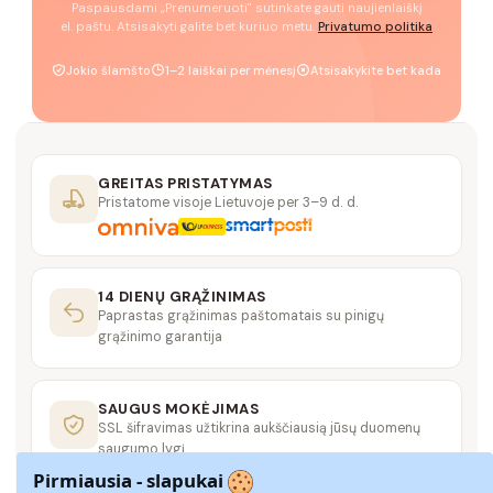
Paspausdami „Prenumeruoti" sutinkate gauti naujienlaiškį
el. paštu. Atsisakyti galite bet kuriuo metu.
Privatumo politika
Jokio šlamšto
1–2 laiškai per mėnesį
Atsisakykite bet kada
GREITAS PRISTATYMAS
Pristatome visoje Lietuvoje per 3–9 d. d.
14 DIENŲ GRĄŽINIMAS
Paprastas grąžinimas paštomatais su pinigų
grąžinimo garantija
SAUGUS MOKĖJIMAS
SSL šifravimas užtikrina aukščiausią jūsų duomenų
saugumo lygį
Pirmiausia - slapukai