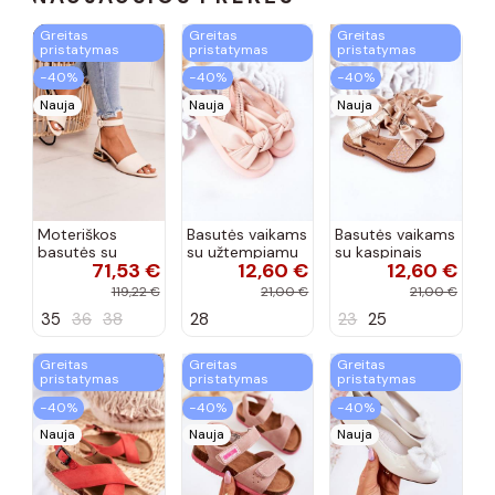
Greitas
Greitas
Greitas
pristatymas
pristatymas
pristatymas
−40%
−40%
−40%
Nauja
Nauja
Nauja
Moteriškos
Basutės vaikams
Basutės vaikams
basutės su
su užtempiamu
su kaspinais
71,53 €
12,60 €
12,60 €
aukso spalvos
užsegimu
aukso spalvos
kulniukais Laura
rožinės spalvos
119,22 €
21,00 €
21,00 €
Messi smėlio
35
36
38
28
23
25
spalvos
Greitas
Greitas
Greitas
pristatymas
pristatymas
pristatymas
−40%
−40%
−40%
Nauja
Nauja
Nauja