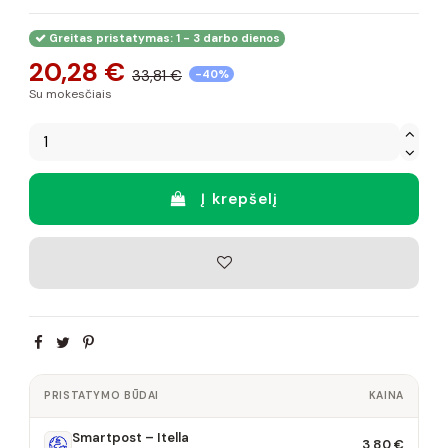
Greitas pristatymas: 1 - 3 darbo dienos
20,28 €
33,81 €
-40%
Su mokesčiais
Į krepšelį
PRISTATYMO BŪDAI
KAINA
Smartpost – Itella
3,80 €