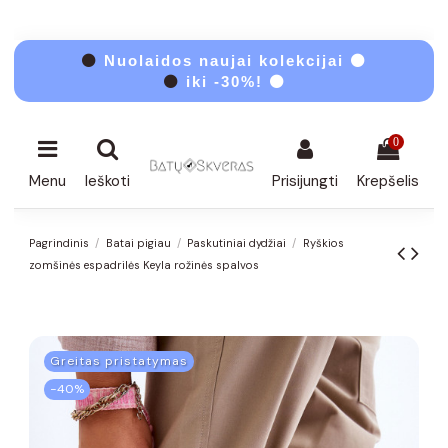
⚫
Nuolaidos naujai kolekcijai ⚫
⚫
iki -30%! ⚫
0
Menu
Ieškoti
Prisijungti
Krepšelis
Pagrindinis
Batai pigiau
Paskutiniai dydžiai
Ryškios
zomšinės espadrilės Keyla rožinės spalvos
Greitas pristatymas
−40%