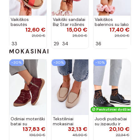
Vaikiškos
Vaikiški sandalai
Vaikiškos
basutės
Big Star rožinės
balerinos su lako
12,60 €
15,00 €
17,40 €
koralinės
spalvos
efektu ir
spalvos
kaspinais baltos
21,00 €
25,00 €
29,00 €
spalvos Zolly
33
29
34
36
MOKASINAI
−30%
−30%
−10%
Paskutiniai dydžiai!
Odiniai moteriški
Tekstiliniai
Juodi pusbačiai
batai su
mokasinai
su įspaudu ir
137,83 €
32,13 €
20,10 €
siūlėmis, pilies
smėlio spalvos
kvadratiniu
tipo, Artiker
Selisa
priekiu Kerawa
196,90 €
45,90 €
22,34 €
57C2116, bordo