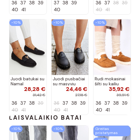
36
37
38
39
37
38
39
36
37
38
39
spalvos
40
41
40
40
41
−10%
−10%
−10%
Juodi batukai su
Juodi pusbačiai
Rudi mokasinai
Namal
su masyviu
šilti su kailiu
28,28 €
24,46 €
35,92 €
dekoracija
padu Teska
Loafy
31,42 €
27,18 €
39,91 €
36
37
38
39
36
37
38
39
36
37
38
39
40
41
40
41
40
41
LAISVALAIKIO BATAI
−10%
−10%
Greitas
pristatymas