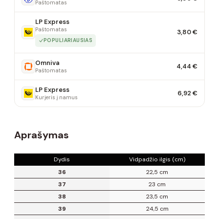
Paštomatas
LP Express
Paštomatas
3,80 €
POPULIARIAUSIAS
Omniva
4,44 €
Paštomatas
LP Express
6,92 €
Kurjeris į namus
Aprašymas
Dydis
Vidpadžio ilgis (cm)
36
22,5 cm
37
23 cm
38
23,5 cm
39
24,5 cm