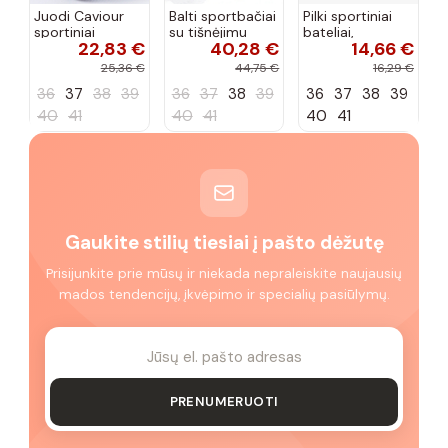
Juodi Caviour
Balti sportbačiai
Pilki sportiniai
sportiniai
su tišnėjimu
bateliai,
22,83 €
40,28 €
14,66 €
sportbačiai
Peyton
„Justice"
25,36 €
44,75 €
16,29 €
36
37
38
39
36
37
38
39
36
37
38
39
40
41
40
41
40
41
Gaukite stilių tiesiai į pašto dėžutę
Prisijunkite prie mūsų ir niekada nepraleiskite naujausių
mados tendencijų, įkvėpimo ir specialių pasiūlymų.
PRENUMERUOTI