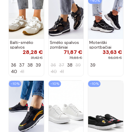
−40%
Balti-smėlio
Smėlio spalvos
Moteriški
spalvos
zomšiniai
sportbačiai
28,28 €
71,87 €
33,63 €
sportiniai
sportiniai
juodos spalvos
bateliai su
bateliai, „Karino"
Feluci
31,42 €
79,85 €
56,05 €
dvigubu raišteliu
36
37
38
39
36
37
38
39
39
Casey
40
41
40
41
−10%
−10%
−10%