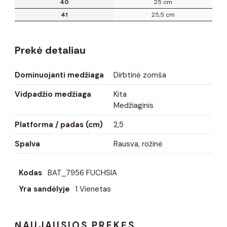
40
25 cm
41
25,5 cm
Prekė detaliau
Dominuojanti medžiaga
Dirbtinė zomša
Vidpadžio medžiaga
Kita
Medžiaginis
Platforma / padas (cm)
2,5
Spalva
Rausva, rožinė
Kodas
BAT_7956 FUCHSIA
Yra sandėlyje
1 Vienetas
NAUJAUSIOS PREKĖS