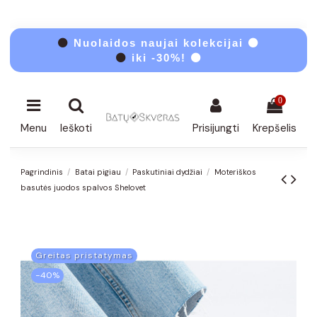
⚫
Nuolaidos naujai kolekcijai ⚫
⚫
iki -30%! ⚫
0
Menu
Ieškoti
Prisijungti
Krepšelis
Pagrindinis
Batai pigiau
Paskutiniai dydžiai
Moteriškos
basutės juodos spalvos Shelovet
Greitas pristatymas
−40%