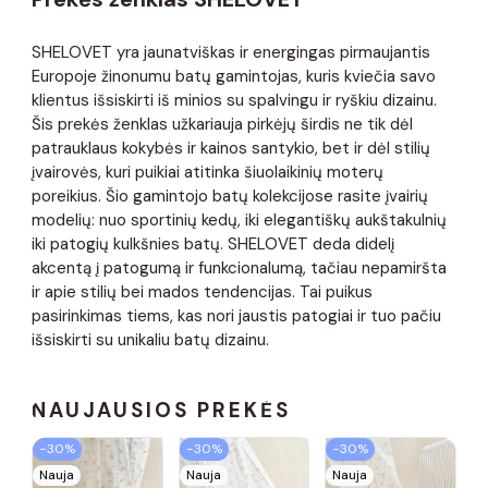
SHELOVET yra jaunatviškas ir energingas pirmaujantis
Europoje žinonumu batų gamintojas, kuris kviečia savo
klientus išsiskirti iš minios su spalvingu ir ryškiu dizainu.
Šis prekės ženklas užkariauja pirkėjų širdis ne tik dėl
patrauklaus kokybės ir kainos santykio, bet ir dėl stilių
įvairovės, kuri puikiai atitinka šiuolaikinių moterų
poreikius. Šio gamintojo batų kolekcijose rasite įvairių
modelių: nuo ​​sportinių kedų, iki elegantiškų aukštakulnių
iki patogių kulkšnies batų. SHELOVET deda didelį
akcentą į patogumą ir funkcionalumą, tačiau nepamiršta
ir apie stilių bei mados tendencijas. Tai puikus
pasirinkimas tiems, kas nori jaustis patogiai ir tuo pačiu
išsiskirti su unikaliu batų dizainu.
NAUJAUSIOS PREKĖS
−30%
−30%
−30%
Nauja
Nauja
Nauja