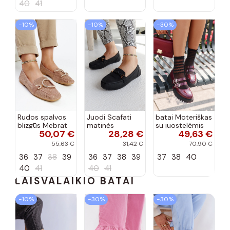
40
41
−10%
−10%
−30%
Rudos spalvos
Juodi Scafati
batai Moteriškas
blizgūs Mebrat
matinės
su juostelėmis
50,07 €
28,28 €
49,63 €
bateliai
apdailos bateliai
su lako efektu
bordo spalvos
55,63 €
31,42 €
70,90 €
Terione
36
37
38
39
36
37
38
39
37
38
40
40
41
40
41
LAISVALAIKIO BATAI
−10%
−30%
−30%