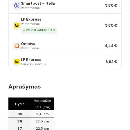
Smartpost – Itella
3,80 €
Paštomatas
LP Express
Paštomatas
3,80 €
POPULIARIAUSIAS
Omniva
4,44 €
Paštomatas
LP Express
6,92 €
Kurjeris į namus
Aprašymas
Vidpadžio
Dydis
ilgis (cm)
35
21,0 cm
36
22,0 cm
37
22,5 cm