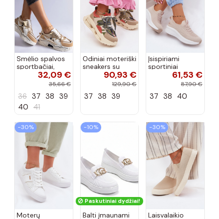
Smėlio spalvos
Odiniai moteriški
Įsispiriami
sportbačiai,
sneakers su
sportiniai
32,09 €
90,93 €
61,53 €
dekoruoti Valdez
platforma D&A
bateliai Kobbo
cirkonio virvele
CR61-3133
102425 smėlio
35,66 €
129,90 €
87,90 €
smėlio spalvos
spalvos
36
37
38
39
37
38
39
37
38
40
40
41
−30%
−10%
−30%
Paskutiniai dydžiai!
Moterų
Balti įmaunami
Laisvalaikio