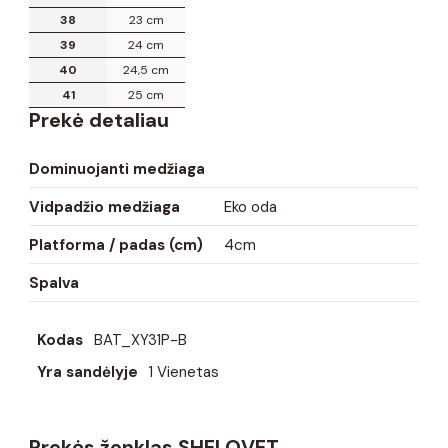
38
23 cm
39
24 cm
40
24,5 cm
41
25 cm
Prekė detaliau
Dominuojanti medžiaga
Vidpadžio medžiaga
Eko oda
Platforma / padas (cm)
4cm
Spalva
Kodas
BAT_XY31P-B
Yra sandėlyje
1 Vienetas
Prekės ženklas SHELOVET