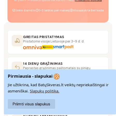
el. paštu. Atsisakyti galite bet kuriuo metu.
Privatumo politika
Jokio šlamšto
1–2 laiškai per mėnesį
Atsisakykite bet kada
GREITAS PRISTATYMAS
Pristatome visoje Lietuvoje per 3–9 d. d.
14 DIENŲ GRĄŽINIMAS
Paprastas grąžinimas paštomatais su pinigų
grąžinimo garantija
Pirmiausia - slapukai
Jie užtikrina, kad BatųSkveras.lt veiktų nepriekaištingai ir
SAUGUS MOKĖJIMAS
asmeniškai.
Slapukų politika.
SSL šifravimas užtikrina aukščiausią jūsų duomenų
saugumo lygį
Priimti visus slapukus