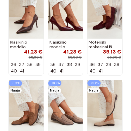
Klasikinio
Klasikinio
Moteriški
modelio
modelio
mokasinai iš
41,23 €
41,23 €
39,13 €
aukštakulniai
aukštakulniai
dirbtinės
bateliai iš
bateliai iš
zomšos, bordo
58,90 €
58,90 €
55,90 €
dirbtinės odos,
dirbtinės odos,
spalvos Laisie
36
37
38
39
36
37
38
39
36
37
38
39
šokolado
bordo spalvos
spalvos Nesha
Nesha
40
41
40
41
40
41
−30%
−30%
−30%
Nauja
Nauja
Nauja