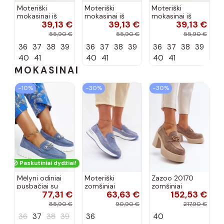
Moteriški
Moteriški
Moteriški
mokasinai iš
mokasinai iš
mokasinai iš
39,13 €
39,13 €
39,13 €
dirbtinės
dirbtinės
dirbtinės
zomšos, rudos
zomšos, molio
zomšos, smėlio
55,90 €
55,90 €
55,90 €
spalvos Laisie
spalvos Laisie
spalvos Laisie
36
37
38
39
36
37
38
39
36
37
38
39
40
41
40
41
40
41
MOKASINAI
−10%
−30%
−30%
Paskutiniai dydžiai!
Mėlyni odiniai
Moteriški
Zazoo 20170
pusbačiai su
zomšiniai
zomšiniai
77,31 €
63,63 €
152,53 €
dekoratyvine
mokasinai
bateliai su
sagtimi Taija
Demela mėlynos
kulniukais smėlio
85,90 €
90,90 €
217,90 €
spalvos
spalvos
36
37
38
39
36
40