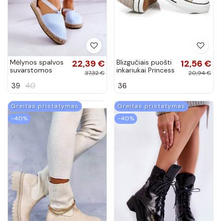
Mėlynos spalvos
22,39 €
Blizgučiais puošti
12,56 €
suvarstomos
inkariukai Princess
37,32 €
20,94 €
espadrilės Big
Gold BL42GO
39
40
36
Star
Greitas pristatymas
Greitas pristatymas
−40%
−40%