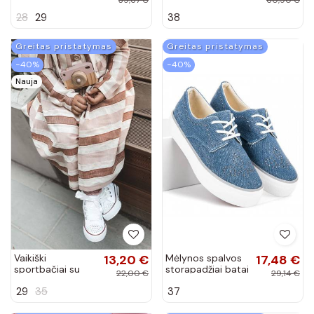
spalvos Fobos
NN274A089
28
29
38
Greitas pristatymas
Greitas pristatymas
−40%
−40%
Nauja
Vaikiški
13,20 €
Mėlynos spalvos
17,48 €
sportbačiai su
storapadžiai batai
22,00 €
29,14 €
auliuku baltos
Kylie su kniedyčių
29
35
37
spalvos su
ornamentais
cirkonio akutėmis
K1832001JE