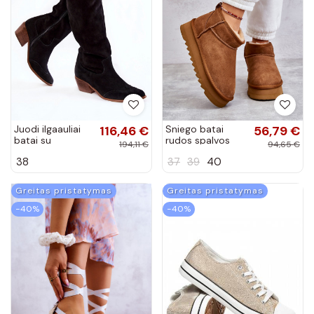
Juodi ilgaauliai
116,46 €
Sniego batai
56,79 €
batai su
rudos spalvos
194,11 €
94,65 €
kulniukais
Nucca
38
37
39
40
Greitas pristatymas
Greitas pristatymas
−40%
−40%