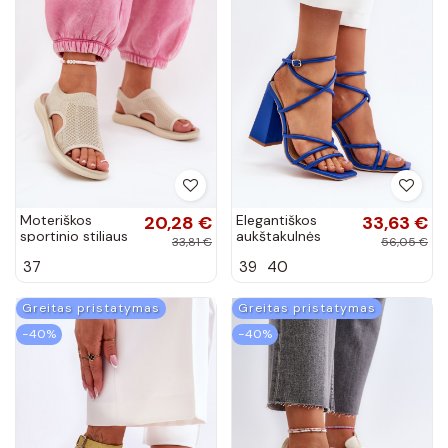
Moteriškos
20,28 €
Elegantiškos
33,63 €
sportinio stiliaus
aukštakulnės
33,81 €
56,05 €
basutės
basutės mėlynos
37
39
40
spalvos Josette
Greitas pristatymas
Greitas pristatymas
−40%
−40%