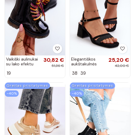
Vaikiški aulinukai
30,82 €
Elegantiškos
25,20 €
su lako efektu
aukštakulnės
51,36 €
42,00 €
juodos spalvos
basutės juodos
19
38
39
Tibbie
spalvos Tessata
Greitas pristatymas
Greitas pristatymas
−40%
−40%