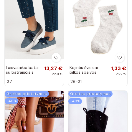
Laisvalaikio batai
13,27 €
Kojinės šviesiai
1,33 €
su batraiščiais
pilkos spalvos
22,11 €
2,22 €
kaspinais
Shelovet
37
28-31
K1920603MAR
Greitas pristatymas
Greitas pristatymas
−40%
−40%