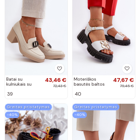
Batai su
43,46 €
Moteriškos
47,67 €
kulniukais su
basutės baltos
72,43 €
79,45 €
ornamentais
spalvos su aukso
39
40
smėlio spalvos
spalvos
Nedarea
detalėmis
Vinceza
Greitas pristatymas
Greitas pristatymas
−40%
−40%