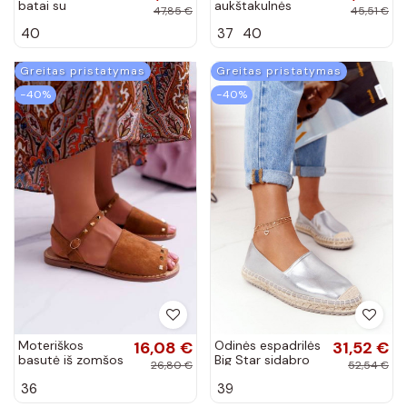
batai su
aukštakulnės
47,85 €
45,51 €
platforma rudos
basutės su
40
37
40
spalvos
dirželiais rožinės
spalvos Shemira
Greitas pristatymas
Greitas pristatymas
−40%
−40%
Moteriškos
16,08 €
Odinės espadrilės
31,52 €
basutė iš zomšos
Big Star sidabro
26,80 €
52,54 €
rudos spalvos
spalvos
36
39