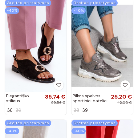
Greitas pristatymas
Greitas pristatymas
−40%
−40%
Elegantiško
35,74 €
Pilkos spalvos
25,20 €
stiliaus
sportiniai bateliai
59,56 €
42,00 €
moteriškos
BRD9715GUN
36
39
38
39
basutės su
ornamentais
juodos spalvos
Greitas pristatymas
Greitas pristatymas
S.Barski
−40%
−40%