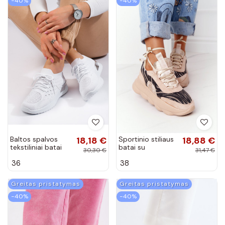
−40%
−40%
Baltos spalvos
18,18 €
Sportinio stiliaus
18,88 €
tekstiliniai batai
batai su
30,30 €
31,47 €
Shelovet
platforma Lu Boo
36
38
smėlio spalvos
Greitas pristatymas
Greitas pristatymas
−40%
−40%