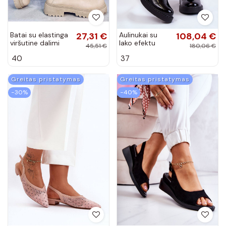
Batai su elastinga
27,31 €
Aulinukai su
108,04 €
viršutine dalimi
lako efektu
45,51 €
180,06 €
smėlio spalvos
juodos spalvos
40
37
JESSE BEIGE
Laverda
Greitas pristatymas
Greitas pristatymas
−30%
−40%