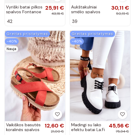
Vyriški batai pilkos
25,91 €
Aukštakulniai
30,11 €
spalvos Fontanoe
smėlio spalvos
43,18 €
50,19 €
Shelovet
42
39
moterims
Greitas pristatymas
Greitas pristatymas
−40%
−40%
Nauja
Vaikiškos basutės
12,60 €
Madingi su lako
45,56 €
koralinės spalvos
efektu batai La.Fi
21,00 €
75,94 €
baltos spalvos