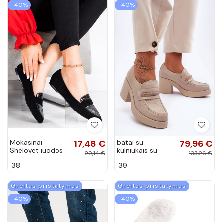
−40%
−40%
Mokasinai
17,48 €
batai su
79,96 €
Shelovet juodos
kulniukais su
29,14 €
133,26 €
spalvos
ornamentais
38
39
smėlio spalvos
Lemar Gelanor
Greitas pristatymas
Greitas pristatymas
−40%
−40%