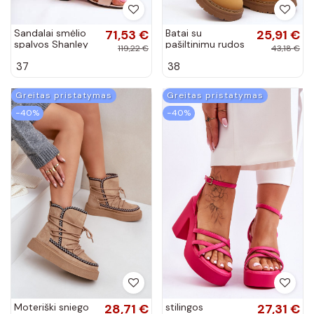
Sandalai smėlio
71,53 €
Batai su
25,91 €
spalvos Shanley
pašiltinimu rudos
119,22 €
43,18 €
spalvos Lynnvia
37
38
Greitas pristatymas
Greitas pristatymas
−40%
−40%
Moteriški sniego
28,71 €
stilingos
27,31 €