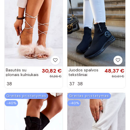
Basutės su
30,82 €
Juodos spalvos
48,37 €
plonais kulniukais
tekstiliniai
51,36 €
80,61 €
ir kailiuku Nude
sportiniai bateliai
38
37
38
Lindsay
Runaway
Greitas pristatymas
Greitas pristatymas
−40%
−40%