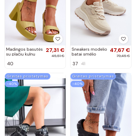
Madingos basutės
27,31 €
Sneakers modelio
47,67 €
su plačiu kulnu
batai smėlio
45,51 €
79,45 €
Karmine
spalvos Big Star
40
37
41
Greitas pristatymas
Greitas pristatymas
−40%
−40%