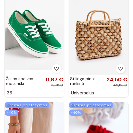
Žalios spalvos
11,87 €
Stilinga pinta
24,50 €
moteriški
rankinė
19,78 €
40,83 €
laisvalaikio bateliai
36
Universalus
Andy A8865GR
Greitas pristatymas
Greitas pristatymas
−40%
−40%