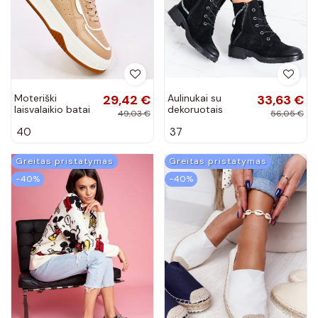
Moteriški
29,42 €
Aulinukai su
33,63 €
laisvalaikio batai
dekoruotais
49,03 €
56,05 €
MORIAU CAMEL
kulnais VINCEZA
40
37
Greitas pristatymas
Greitas pristatymas
−40%
−40%