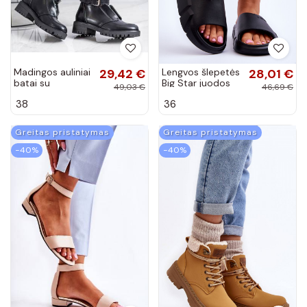
Madingos auliniai
29,42 €
Lengvos šlepetės
28,01 €
batai su
Big Star juodos
49,03 €
46,69 €
užtrauktukais
spalvos
38
36
BAT_NC1051B
Greitas pristatymas
Greitas pristatymas
−40%
−40%