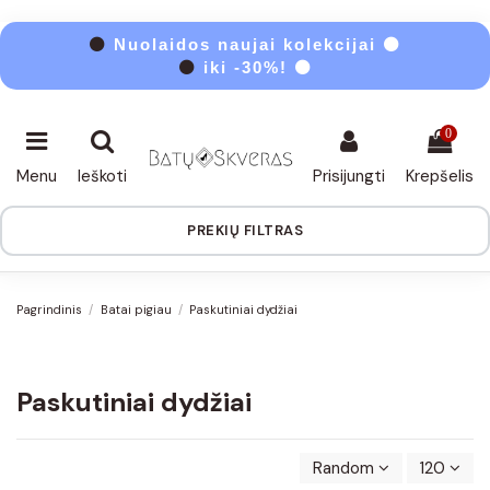
⚫
Nuolaidos naujai kolekcijai ⚫
⚫
iki -30%! ⚫
0
Menu
Ieškoti
Prisijungti
Krepšelis
PREKIŲ FILTRAS
Pagrindinis
Batai pigiau
Paskutiniai dydžiai
Paskutiniai dydžiai
Random
120