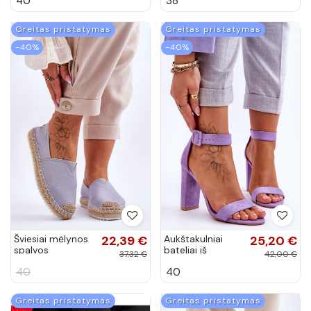
40
38
Greitas pristatymas
Greitas pristatymas
−40%
−40%
Šviesiai mėlynos
22,39 €
Aukštakulniai
25,20 €
spalvos
bateliai iš
37,32 €
42,00 €
espadrilės Big
zomšos
40
40
Star
purpurinės
spalvos
Jacqueline
Greitas pristatymas
Greitas pristatymas