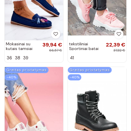
Mokasinai su
39,94 €
tekstiliniai
22,39 €
kutais tamsiai
Sportiniai batai
66,57 €
37,32 €
mėlynos spalvos
VICES JB025-
36
38
39
41
iš Laressa
20P
Greitas pristatymas
Greitas pristatymas
−40%
−40%