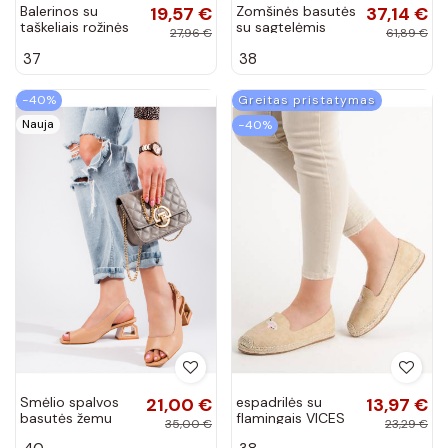
Balerinos su
19,57 €
Zomšinės basutės
37,14 €
taškeliais rožinės
su sagtelėmis
27,96 €
61,89 €
spalvos Adore
juodos spalvos
37
38
Camille
−40%
Greitas pristatymas
Nauja
−40%
Smėlio spalvos
21,00 €
espadrilės su
13,97 €
basutės žemu
flamingais VICES
35,00 €
23,29 €
kulnu Vinceza
1202-14BE