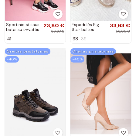
Sportinio stiliaus
23,80 €
Espadrilės Big
33,63 €
batai su gyvatės
Star baltos
39,67 €
56,05 €
odos imitacija
spalvos
41
38
39
juodos spalvos
Giselle
Greitas pristatymas
Greitas pristatymas
−40%
−40%