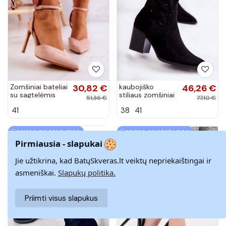
Zomšiniai bateliai
30,82 €
kaubojiško
46,26 €
su sagtelėmis
stiliaus zomšiniai
51,36 €
77,10 €
Šviesaus rausvo
aulinukai juodos
41
38
41
atspalvio Kharen
spalvos Ariane
Greitas pristatymas
Greitas pristatymas
Pirmiausia - slapukai
−40%
−40%
Jie užtikrina, kad BatųSkveras.lt veiktų nepriekaištingai ir
asmeniškai.
Slapukų politika.
Priimti visus slapukus