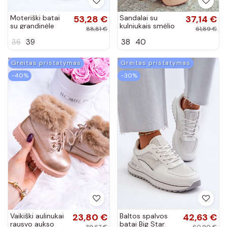
Moteriški batai
53,28 €
Sandalai su
37,14 €
su grandinėle
kulniukais smėlio
88,81 €
61,89 €
juodos spalvos
spalvos Medanos
36
39
38
40
Greitas pristatymas
Greitas pristatymas
−40%
−30%
Vaikiški aulinukai
23,80 €
Baltos spalvos
42,63 €
rausvo aukso
batai Big Star
39,67 €
60,90 €