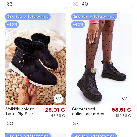
33
39
40
Hallie
Greitas pristatymas
Greitas pristatymas
−40%
−40%
Vaikiški sniego
28,01 €
Suvarstomi
98,91 €
batai Big Star
aulinukai juodos
46,69 €
164,86 €
BB374056BS
spalvos Nicole
30
37
juodos spalvos
Greitas pristatymas
Greitas pristatymas