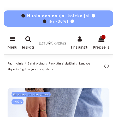
⚫
Nuolaidos naujai kolekcijai ⚫
⚫
iki -30%! ⚫
0
Menu
Ieškoti
Prisijungti
Krepšelis
Pagrindinis
Batai pigiau
Paskutiniai dydžiai
Lengvos
šlepetės Big Star juodos spalvos
Greitas pristatymas
−40%