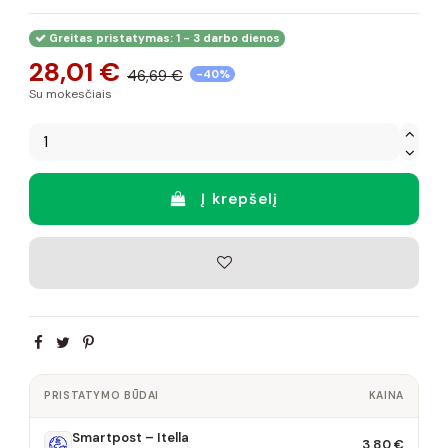
Greitas pristatymas: 1 - 3 darbo dienos
28,01 €
46,69 €
-40%
Su mokesčiais
Į krepšelį
PRISTATYMO BŪDAI
KAINA
Smartpost – Itella
3,80 €