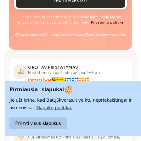
PRENUMERUOTI
Paspausdami „Prenumeruoti" sutinkate gauti naujienlaiškį
el. paštu. Atsisakyti galite bet kuriuo metu.
Privatumo politika
Jokio šlamšto
1–2 laiškai per mėnesį
Atsisakykite bet kada
GREITAS PRISTATYMAS
Pristatome visoje Lietuvoje per 3–9 d. d.
Pirmiausia - slapukai
Jie užtikrina, kad BatųSkveras.lt veiktų nepriekaištingai ir
14 DIENŲ GRĄŽINIMAS
Paprastas grąžinimas paštomatais su pinigų
asmeniškai.
Slapukų politika.
grąžinimo garantija
Priimti visus slapukus
SAUGUS MOKĖJIMAS
SSL šifravimas užtikrina aukščiausią jūsų duomenų