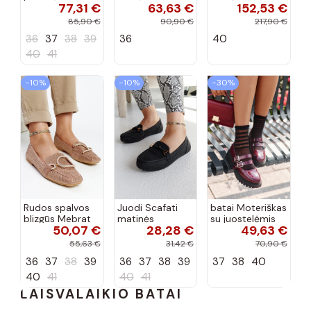
77,31 €
63,63 €
152,53 €
dekoratyvine
mokasinai
bateliai su
sagtimi Taija
Demela mėlynos
kulniukais smėlio
85,90 €
90,90 €
217,90 €
spalvos
spalvos
36
37
38
39
36
40
40
41
−10%
−10%
−30%
Rudos spalvos
Juodi Scafati
batai Moteriškas
blizgūs Mebrat
matinės
su juostelėmis
50,07 €
28,28 €
49,63 €
bateliai
apdailos bateliai
su lako efektu
bordo spalvos
55,63 €
31,42 €
70,90 €
Terione
36
37
38
39
36
37
38
39
37
38
40
40
41
40
41
LAISVALAIKIO BATAI