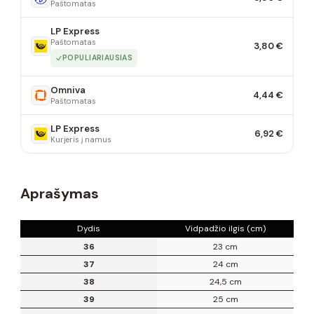
Paštomatas
LP Express
Paštomatas
3,80 €
POPULIARIAUSIAS
Omniva
4,44 €
Paštomatas
LP Express
6,92 €
Kurjeris į namus
Aprašymas
Dydis
Vidpadžio ilgis (cm)
36
23 cm
37
24 cm
38
24,5 cm
39
25 cm