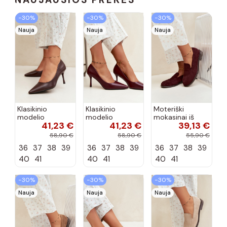
−30%
−30%
−30%
Nauja
Nauja
Nauja
Klasikinio
Klasikinio
Moteriški
modelio
modelio
mokasinai iš
41,23 €
41,23 €
39,13 €
aukštakulniai
aukštakulniai
dirbtinės
bateliai iš
bateliai iš
zomšos, bordo
58,90 €
58,90 €
55,90 €
dirbtinės odos,
dirbtinės odos,
spalvos Laisie
36
37
38
39
36
37
38
39
36
37
38
39
šokolado
bordo spalvos
spalvos Nesha
Nesha
40
41
40
41
40
41
−30%
−30%
−30%
Nauja
Nauja
Nauja