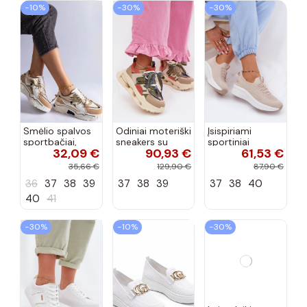
−10%
−30%
−30%
Smėlio spalvos
Odiniai moteriški
Įsispiriami
sportbačiai,
sneakers su
sportiniai
32,09 €
90,93 €
61,53 €
dekoruoti Valdez
platforma D&A
bateliai Kobbo
cirkonio virvele
CR61-3133
102425 smėlio
35,66 €
129,90 €
87,90 €
smėlio spalvos
spalvos
36
37
38
39
37
38
39
37
38
40
40
41
−30%
−10%
−30%