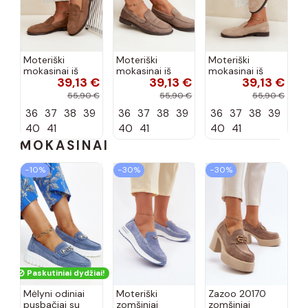
Moteriški
Moteriški
Moteriški
mokasinai iš
mokasinai iš
mokasinai iš
39,13 €
39,13 €
39,13 €
dirbtinės
dirbtinės
dirbtinės
zomšos, rudos
zomšos, molio
zomšos, smėlio
55,90 €
55,90 €
55,90 €
spalvos Laisie
spalvos Laisie
spalvos Laisie
36
37
38
39
36
37
38
39
36
37
38
39
40
41
40
41
40
41
MOKASINAI
−10%
−30%
−30%
Paskutiniai dydžiai!
Mėlyni odiniai
Moteriški
Zazoo 20170
pusbačiai su
zomšiniai
zomšiniai