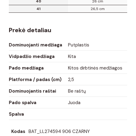
40
26 cm
41
26,5 cm
Prekė detaliau
Dominuojanti medžiaga
Putplastis
Vidpadžio medžiaga
Kita
Pado medžiaga
Kitos dirbtinės medžiagos
Platforma / padas (cm)
2,5
Dominuojantis raštai
Be raštų
Pado spalva
Juoda
Spalva
Kodas
BAT_LL274594 906 CZARNY