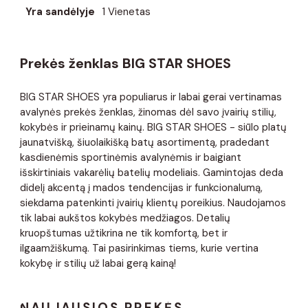
Yra sandėlyje
1 Vienetas
Prekės ženklas BIG STAR SHOES
BIG STAR SHOES yra populiarus ir labai gerai vertinamas
avalynės prekės ženklas, žinomas dėl savo įvairių stilių,
kokybės ir prieinamų kainų. BIG STAR SHOES - siūlo platų
jaunatvišką, šiuolaikišką batų asortimentą, pradedant
kasdienėmis sportinėmis avalynėmis ir baigiant
išskirtiniais vakarėlių batelių modeliais. Gamintojas deda
didelį akcentą į mados tendencijas ir funkcionalumą,
siekdama patenkinti įvairių klientų poreikius. Naudojamos
tik labai aukštos kokybės medžiagos. Detalių
kruopštumas užtikrina ne tik komfortą, bet ir
ilgaamžiškumą. Tai pasirinkimas tiems, kurie vertina
kokybę ir stilių už labai gerą kainą!
NAUJAUSIOS PREKĖS