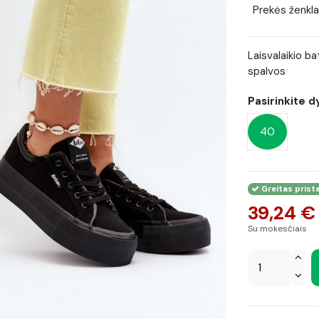
Prekės ženkla
Laisvalaikio b
spalvos
Pasirinkite d
40
Greitas prist
39,24 €
Su mokesčiais