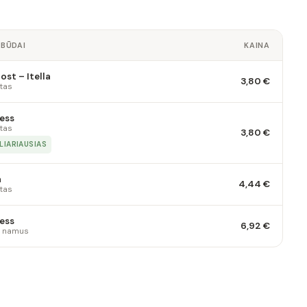
 BŪDAI
KAINA
st – Itella
3,80 €
tas
ess
tas
3,80 €
LIARIAUSIAS
a
4,44 €
tas
ess
6,92 €
 į namus