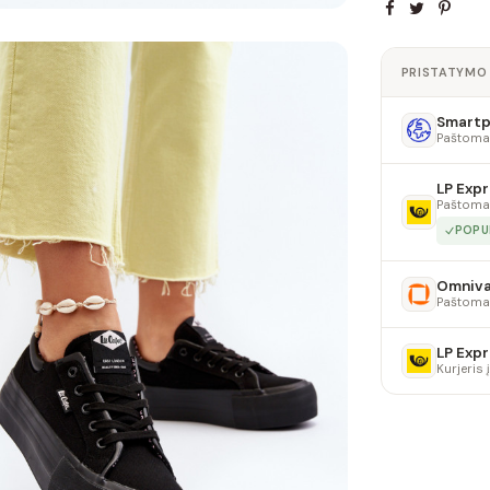
PRISTATYMO
Smartpo
Paštoma
LP Expr
Paštoma
POPU
Omniv
Paštoma
LP Expr
Kurjeris