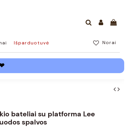
Norai
mai
Išparduotuvė
❤
ikio bateliai su platforma Lee
uodos spalvos