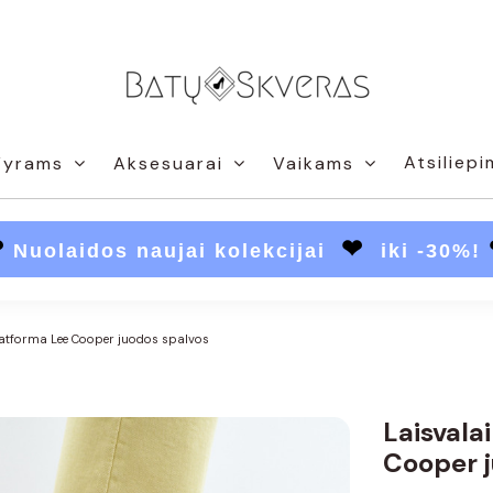
Atsiliepi
Vyrams
Aksesuarai
Vaikams
❤
❤
Nuolaidos naujai kolekcijai
iki -30%!
platforma Lee Cooper juodos spalvos
Laisvala
Cooper j