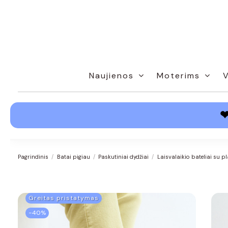
Naujienos
Moterims
Pagrindinis
Batai pigiau
Paskutiniai dydžiai
Laisvalaikio bateliai su 
Greitas pristatymas
−40%