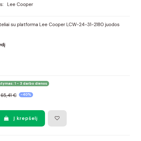
s:
Lee Cooper
ateliai su platforma Lee Cooper LCW-24-31-2180 juodos
ydį
atymas: 1 - 3 darbo dienos
65,41 €
-40%
Į krepšelį