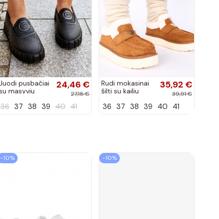
Juodi pusbačiai
24,46 €
Rudi mokasinai
35,92 €
su masyviu
šilti su kailiu
27,18 €
39,91 €
padu Teska
Loafy
36
37
38
39
40
41
36
37
38
39
40
41
−10%
−10%