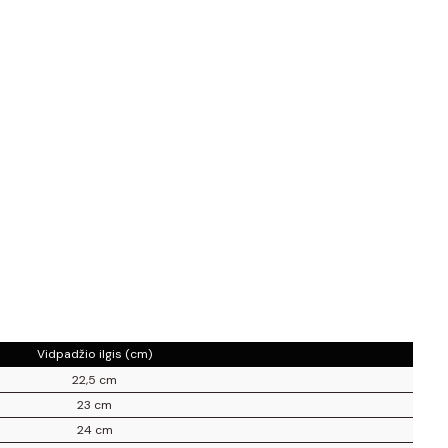
Vidpadžio ilgis (cm)
22,5 cm
23 cm
24 cm