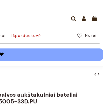
Norai
mai
Išparduotuvė
❤
palvos aukštakulniai bateliai
5005-33D.PU