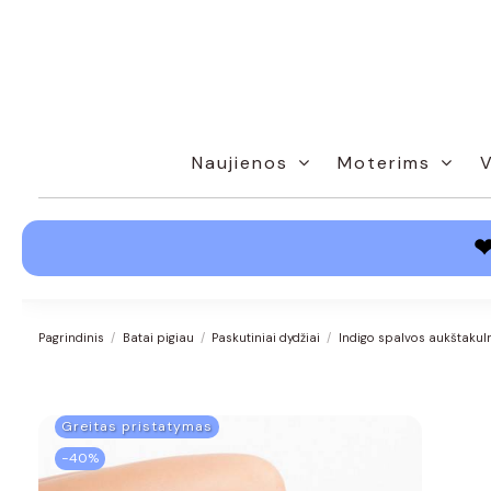
Naujienos
Moterims
Pagrindinis
Batai pigiau
Paskutiniai dydžiai
Indigo spalvos aukštakul
Greitas pristatymas
−40%