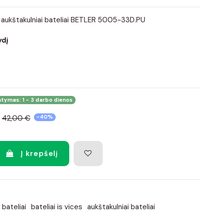
 aukštakulniai bateliai BETLER 5005-33D.PU
ydį
atymas: 1 - 3 darbo dienos
42,00 €
-40%
Į krepšelį
 bateliai
bateliai is vices
aukštakulniai bateliai