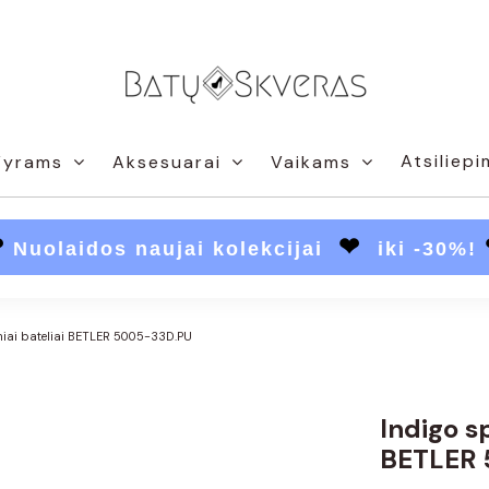
Atsiliepi
Vyrams
Aksesuarai
Vaikams
❤
❤
Nuolaidos naujai kolekcijai
iki -30%!
niai bateliai BETLER 5005-33D.PU
Indigo s
BETLER 