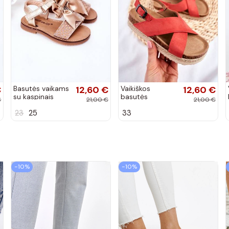
€
Basutės vaikams
12,60 €
Vaikiškos
12,60 €
su kaspinais
basutės
€
21,00 €
21,00 €
aukso spalvos
koralinės spalvos
23
25
33
−10%
−10%