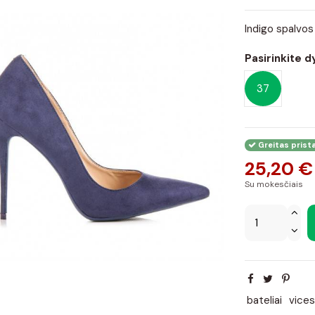
Indigo spalvos
Pasirinkite d
37
Greitas prist
25,20 €
Su mokesčiais
bateliai
vices