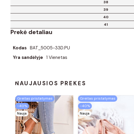
38
39
40
41
Prekė detaliau
Kodas
BAT_5005-33D.PU
Yra sandėlyje
1 Vienetas
NAUJAUSIOS PREKĖS
Greitas pristatymas
Greitas pristatymas
−40%
−40%
Nauja
Nauja