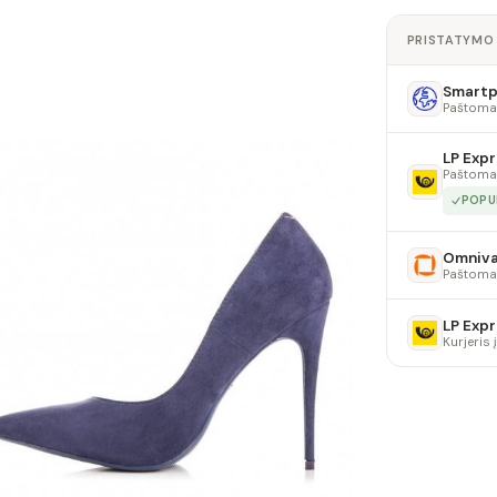
PRISTATYMO
Smartpo
Paštoma
LP Expr
Paštoma
POPU
Omniv
Paštoma
LP Expr
Kurjeris