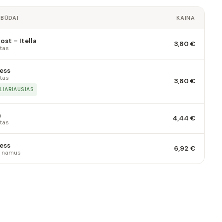
 BŪDAI
KAINA
st – Itella
3,80 €
tas
ess
tas
3,80 €
LIARIAUSIAS
a
4,44 €
tas
ess
6,92 €
 į namus