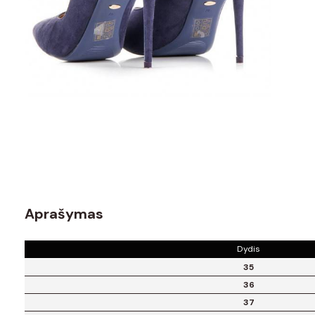
Aprašymas
Dydis
35
36
37