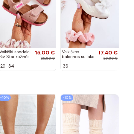
Vaikiški sandalai
15,00 €
Vaikiškos
17,40 €
Big Star rožinės
balerinos su lako
25,00 €
29,00 €
spalvos
efektu ir
29
34
36
kaspinais baltos
spalvos Zolly
−10%
−10%