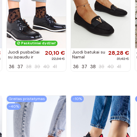
Paskutiniai dydžiai!
€
Juodi pusbačiai
20,10 €
Juodi batukai su
28,28 €
su įspaudu ir
Namal
€
22,34 €
31,42 €
kvadratiniu
dekoracija
36
37
38
39
40
41
36
37
38
39
40
41
priekiu Kerawa
Greitas pristatymas
−10%
−40%