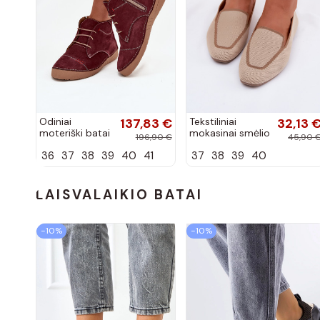
Odiniai
137,83 €
Tekstiliniai
32,13 
moteriški batai
mokasinai smėlio
196,90 €
45,90 
su siūlėmis,
spalvos Selisa
36
37
38
39
40
41
37
38
39
40
pilies tipo,
Artiker 57C2116,
bordo spalvos
LAISVALAIKIO BATAI
−10%
−10%