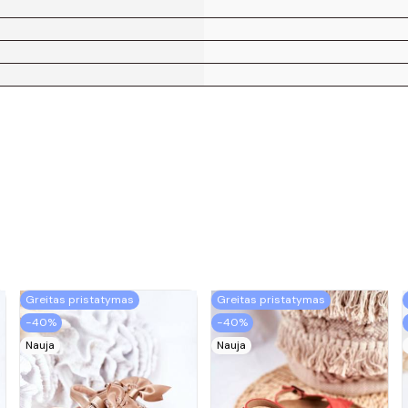
Greitas pristatymas
Greitas pristatymas
−40%
−40%
Nauja
Nauja