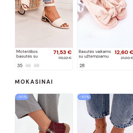
Moteriškos
71,53 €
Basutės vaikams
12,60 
basutės su
su užtempiamu
119,22 €
21,00 
aukso spalvos
užsegimu rožinės
35
36
38
28
kulniukais Laura
spalvos
Messi smėlio
spalvos
MOKASINAI
−30%
−30%