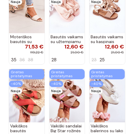
Nauja
Nauja
Nauja
Moteriškos
Basutės vaikams
Basutės vaikams
basutės su
su užtempiamu
su kaspinais
71,53 €
12,60 €
12,60 €
aukso spalvos
užsegimu
aukso spalvos
kulniukais Laura
rožinės spalvos
119,22 €
21,00 €
21,00 €
Messi smėlio
35
36
38
28
23
25
spalvos
Greitas
Greitas
Greitas
pristatymas
pristatymas
pristatymas
−40%
−40%
−40%
Nauja
Nauja
Nauja
Vaikiškos
Vaikiški sandalai
Vaikiškos
basutės
Big Star rožinės
balerinos su lako