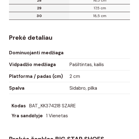
28
16,5 cm
29
17,5 cm
30
18,5 cm
Prekė detaliau
Dominuojanti medžiaga
Vidpadžio medžiaga
Pašiltintas, kailis
Platforma / padas (cm)
2 cm
Spalva
Sidabro, pilka
Kodas
BAT_KK374218 SZARE
Yra sandėlyje
1 Vienetas
Prekės ženklas BIG STAR SHOES