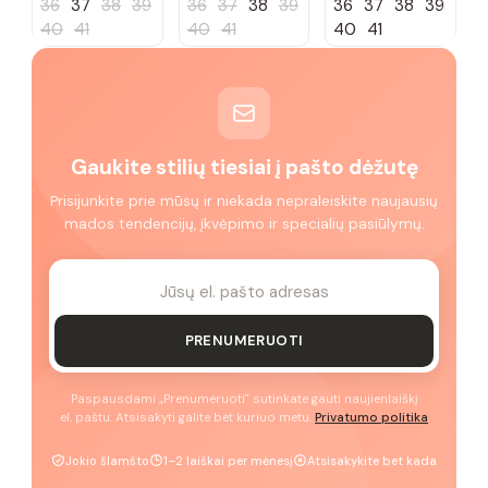
36
37
38
39
36
37
38
39
36
37
38
39
40
41
40
41
40
41
Gaukite stilių tiesiai į pašto dėžutę
Prisijunkite prie mūsų ir niekada nepraleiskite naujausių
mados tendencijų, įkvėpimo ir specialių pasiūlymų.
PRENUMERUOTI
Paspausdami „Prenumeruoti" sutinkate gauti naujienlaiškį
el. paštu. Atsisakyti galite bet kuriuo metu.
Privatumo politika
Jokio šlamšto
1–2 laiškai per mėnesį
Atsisakykite bet kada