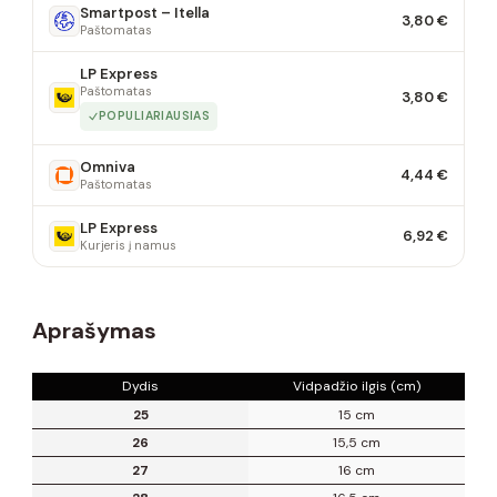
Smartpost – Itella
3,80 €
Paštomatas
LP Express
Paštomatas
3,80 €
POPULIARIAUSIAS
Omniva
4,44 €
Paštomatas
LP Express
6,92 €
Kurjeris į namus
Aprašymas
Dydis
Vidpadžio ilgis (cm)
25
15 cm
26
15,5 cm
27
16 cm