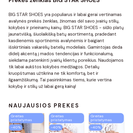
BIG STAR SHOES yra populiarus ir labai gerai vertinamas
avalynės prekės ženklas, žinomas dėl savo įvairių stilių,
kokybės ir prieinamų kainų. BIG STAR SHOES - siūlo platų
jaunatvišką, šiuolaikišką batų asortimentą, pradedant
kasdienėmis sportinėmis avalynėmis ir baigiant
išskirtiniais vakarėlių batelių modeliais. Gamintojas deda
didelį akcentą į mados tendencijas ir funkcionalumą,
siekdama patenkinti įvairių klientų poreikius. Naudojamos
tik labai aukštos kokybės medžiagos. Detalių
kruopštumas užtikrina ne tik komfortą, bet ir
ilgaamžiškumą. Tai pasirinkimas tiems, kurie vertina
kokybę ir stilių už labai gerą kainą!
NAUJAUSIOS PREKĖS
Greitas
Greitas
Greitas
pristatymas
pristatymas
pristatymas
−40%
−40%
−40%