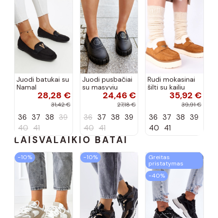
Juodi batukai su
Juodi pusbačiai
Rudi mokasinai
Namal
su masyviu
šilti su kailiu
28,28 €
24,46 €
35,92 €
dekoracija
padu Teska
Loafy
31,42 €
27,18 €
39,91 €
36
37
38
39
36
37
38
39
36
37
38
39
40
41
40
41
40
41
LAISVALAIKIO BATAI
−10%
−10%
Greitas
pristatymas
−40%