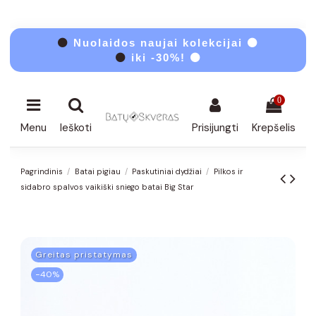
⚫
Nuolaidos naujai kolekcijai ⚫
⚫
iki -30%! ⚫
0
Menu
Ieškoti
Prisijungti
Krepšelis
Pagrindinis
Batai pigiau
Paskutiniai dydžiai
Pilkos ir
sidabro spalvos vaikiški sniego batai Big Star
Greitas pristatymas
−40%