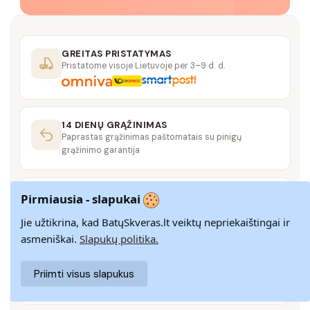
GREITAS PRISTATYMAS
Pristatome visoje Lietuvoje per 3–9 d. d.
14 DIENŲ GRĄŽINIMAS
Paprastas grąžinimas paštomatais su pinigų
grąžinimo garantija
SAUGUS MOKĖJIMAS
Pirmiausia - slapukai
SSL šifravimas užtikrina aukščiausią jūsų duomenų
saugumo lygį
Jie užtikrina, kad BatųSkveras.lt veiktų nepriekaištingai ir
asmeniškai.
Slapukų politika.
KLIENTŲ APTARNAVIMAS
Priimti visus slapukus
Rašykite mums
info@batuskveras.lt