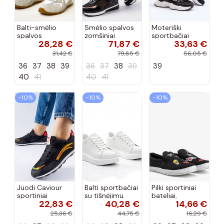
Balti-smėlio
Smėlio spalvos
Moteriški
spalvos
zomšiniai
sportbačiai
28,28 €
71,87 €
33,63 €
sportiniai
sportiniai
juodos spalvos
bateliai su
bateliai, „Karino"
Feluci
31,42 €
79,85 €
56,05 €
dvigubu raišteliu
36
37
38
39
36
37
38
39
39
Casey
40
41
40
41
−10%
−10%
−10%
Juodi Caviour
Balti sportbačiai
Pilki sportiniai
sportiniai
su tišnėjimu
bateliai,
22,83 €
40,28 €
14,66 €
sportbačiai
Peyton
„Justice"
25,36 €
44,75 €
16,29 €