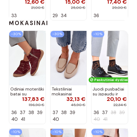
12,60 €
15,00 €
17,40 €
koralinės
spalvos
efektu ir
spalvos
kaspinais baltos
21,00 €
25,00 €
29,00 €
spalvos Zolly
33
29
34
36
MOKASINAI
−30%
−30%
−10%
Paskutiniai dydžiai!
Odiniai moteriški
Tekstiliniai
Juodi pusbačiai
batai su
mokasinai
su įspaudu ir
137,83 €
32,13 €
20,10 €
siūlėmis, pilies
smėlio spalvos
kvadratiniu
tipo, Artiker
Selisa
priekiu Kerawa
196,90 €
45,90 €
22,34 €
57C2116, bordo
36
37
38
39
37
38
39
36
37
38
39
spalvos
40
41
40
40
41
−10%
−10%
−10%