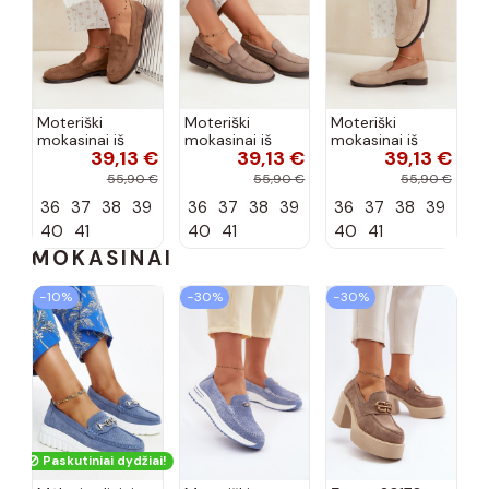
Moteriški
Moteriški
Moteriški
mokasinai iš
mokasinai iš
mokasinai iš
39,13 €
39,13 €
39,13 €
dirbtinės
dirbtinės
dirbtinės
zomšos, rudos
zomšos, molio
zomšos, smėlio
55,90 €
55,90 €
55,90 €
spalvos Laisie
spalvos Laisie
spalvos Laisie
36
37
38
39
36
37
38
39
36
37
38
39
40
41
40
41
40
41
MOKASINAI
−10%
−30%
−30%
Paskutiniai dydžiai!