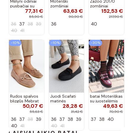
Mėlyni odiniai
Moteriški
Zazoo 20170
pusbačiai su
zomšiniai
zomšiniai
77,31 €
63,63 €
152,53 €
dekoratyvine
mokasinai
bateliai su
sagtimi Taija
Demela mėlynos
kulniukais smėlio
85,90 €
90,90 €
217,90 €
spalvos
spalvos
36
37
38
39
36
40
40
41
−10%
−10%
−30%
Rudos spalvos
Juodi Scafati
batai Moteriškas
blizgūs Mebrat
matinės
su juostelėmis
50,07 €
28,28 €
49,63 €
bateliai
apdailos bateliai
su lako efektu
bordo spalvos
55,63 €
31,42 €
70,90 €
Terione
36
37
38
39
36
37
38
39
37
38
40
40
41
40
41