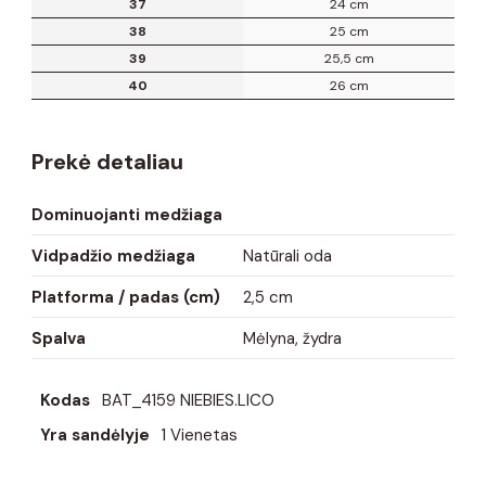
37
24 cm
38
25 cm
39
25,5 cm
40
26 cm
Prekė detaliau
Dominuojanti medžiaga
Vidpadžio medžiaga
Natūrali oda
Platforma / padas (cm)
2,5 cm
Spalva
Mėlyna, žydra
Kodas
BAT_4159 NIEBIES.LICO
Yra sandėlyje
1 Vienetas