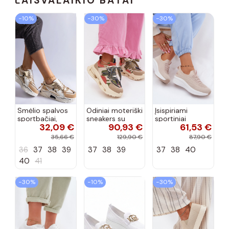
LAISVALAIKIO BATAI
−10%
−30%
−30%
Smėlio spalvos
Odiniai moteriški
Įsispiriami
sportbačiai,
sneakers su
sportiniai
32,09 €
90,93 €
61,53 €
dekoruoti Valdez
platforma D&A
bateliai Kobbo
cirkonio virvele
CR61-3133
102425 smėlio
35,66 €
129,90 €
87,90 €
smėlio spalvos
spalvos
36
37
38
39
37
38
39
37
38
40
40
41
−30%
−10%
−30%