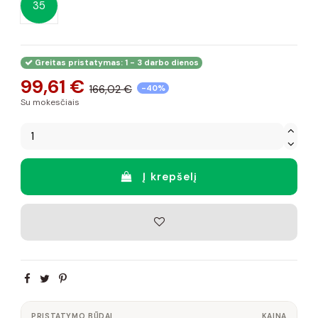
35
Greitas pristatymas: 1 - 3 darbo dienos
99,61 €
166,02 €
-40%
Su mokesčiais
Į krepšelį
PRISTATYMO BŪDAI
KAINA