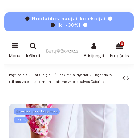
⚫
Nuolaidos naujai kolekcijai ⚫
⚫
iki -30%! ⚫
0
Menu
Ieškoti
Prisijungti
Krepšelis
Pagrindinis
Batai pigiau
Paskutiniai dydžiai
Elegantiško
stiliaus vateliai su ornamentais mėlynos spalvos Caterine
Greitas pristatymas
−40%