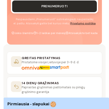
PRENUMERUOTI
Paspausdami „Prenumeruoti" sutinkate gauti naujienlaiškį
el. paštu. Atsisakyti galite bet kuriuo metu.
Privatumo politika
Jokio šlamšto
1–2 laiškai per mėnesį
Atsisakykite bet kada
GREITAS PRISTATYMAS
Pristatome visoje Lietuvoje per 3–9 d. d.
14 DIENŲ GRĄŽINIMAS
Paprastas grąžinimas paštomatais su pinigų
grąžinimo garantija
Pirmiausia - slapukai
SAUGUS MOKĖJIMAS