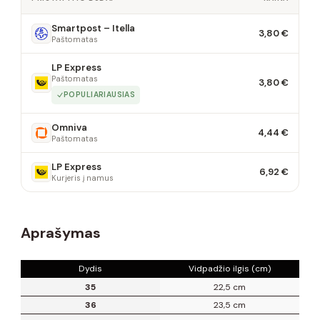
Smartpost – Itella
3,80 €
Paštomatas
LP Express
Paštomatas
3,80 €
POPULIARIAUSIAS
Omniva
4,44 €
Paštomatas
LP Express
6,92 €
Kurjeris į namus
Aprašymas
Dydis
Vidpadžio ilgis (cm)
35
22,5 cm
36
23,5 cm