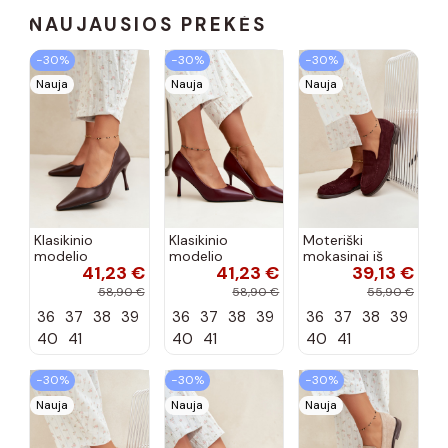
NAUJAUSIOS PREKĖS
−30%
−30%
−30%
Nauja
Nauja
Nauja
Klasikinio
Klasikinio
Moteriški
modelio
modelio
mokasinai iš
41,23 €
41,23 €
39,13 €
aukštakulniai
aukštakulniai
dirbtinės
bateliai iš
bateliai iš
zomšos, bordo
58,90 €
58,90 €
55,90 €
dirbtinės odos,
dirbtinės odos,
spalvos Laisie
36
37
38
39
36
37
38
39
36
37
38
39
šokolado
bordo spalvos
spalvos Nesha
Nesha
40
41
40
41
40
41
−30%
−30%
−30%
Nauja
Nauja
Nauja