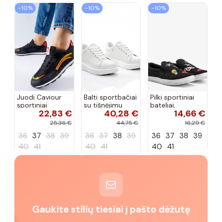
−10%
−10%
−10%
Juodi Caviour
Balti sportbačiai
Pilki sportiniai
sportiniai
su tišnėjimu
bateliai,
22,83 €
40,28 €
14,66 €
sportbačiai
Peyton
„Justice"
25,36 €
44,75 €
16,29 €
36
37
38
39
36
37
38
39
36
37
38
39
40
41
40
41
40
41
Gaukite stilių tiesiai į pašto dėžutę