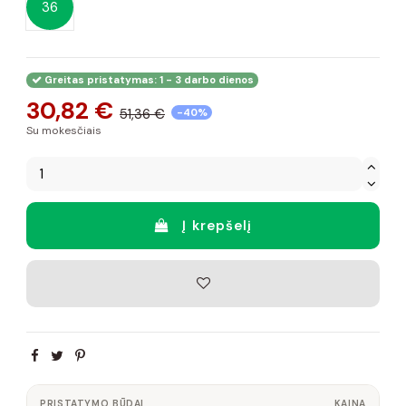
36
Greitas pristatymas: 1 - 3 darbo dienos
30,82 €
51,36 €
-40%
Su mokesčiais
Į krepšelį
PRISTATYMO BŪDAI
KAINA