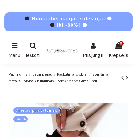
⚫
Nuolaidos naujai kolekcijai ⚫
⚫
iki -30%! ⚫
0
Menu
Ieškoti
Prisijungti
Krepšelis
Pagrindinis
Batai pigiau
Paskutiniai dydžiai
Zomšiniai
batai su plonais kulniukais juodos spalvos Amalundi
Greitas pristatymas
−40%