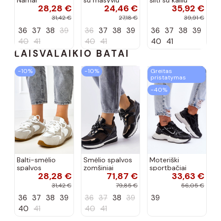
Namal
su masyviu
šilti su kailiu
28,28 €
24,46 €
35,92 €
dekoracija
padu Teska
Loafy
31,42 €
27,18 €
39,91 €
36
37
38
39
36
37
38
39
36
37
38
39
40
41
40
41
40
41
LAISVALAIKIO BATAI
−10%
−10%
Greitas
pristatymas
−40%
Balti-smėlio
Smėlio spalvos
Moteriški
spalvos
zomšiniai
sportbačiai
28,28 €
71,87 €
33,63 €
sportiniai
sportiniai
juodos spalvos
bateliai su
bateliai, „Karino"
Feluci
31,42 €
79,85 €
56,05 €
dvigubu raišteliu
36
37
38
39
36
37
38
39
39
Casey
40
41
40
41