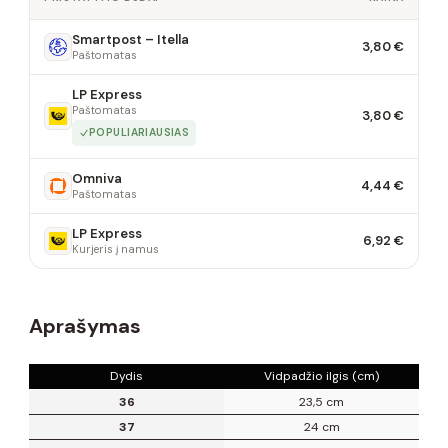
Smartpost – Itella
3,80 €
Paštomatas
LP Express
Paštomatas
3,80 €
POPULIARIAUSIAS
Omniva
4,44 €
Paštomatas
LP Express
6,92 €
Kurjeris į namus
Aprašymas
Dydis
Vidpadžio ilgis (cm)
36
23,5 cm
37
24 cm