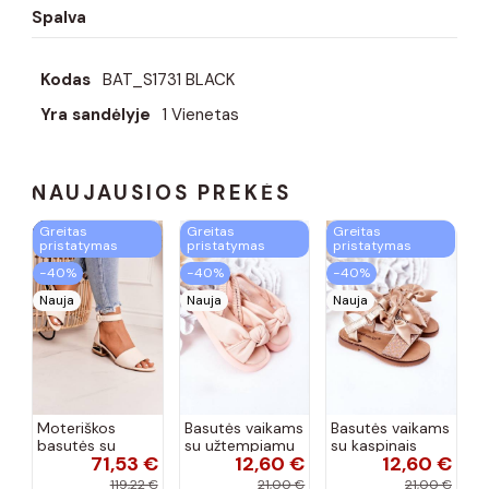
Spalva
Kodas
BAT_S1731 BLACK
Yra sandėlyje
1 Vienetas
NAUJAUSIOS PREKĖS
Greitas
Greitas
Greitas
pristatymas
pristatymas
pristatymas
−40%
−40%
−40%
Nauja
Nauja
Nauja
Moteriškos
Basutės vaikams
Basutės vaikams
basutės su
su užtempiamu
su kaspinais
71,53 €
12,60 €
12,60 €
aukso spalvos
užsegimu
aukso spalvos
kulniukais Laura
rožinės spalvos
119,22 €
21,00 €
21,00 €