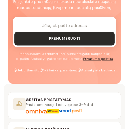
Prisijunkite prie mūsų ir niekada nepraleiskite naujausių
mados tendencijų, įkvėpimo ir specialių pasiūlymų.
PRENUMERUOTI
Paspausdami „Prenumeruoti" sutinkate gauti naujienlaiškį
el. paštu. Atsisakyti galite bet kuriuo metu.
Privatumo politika
Jokio šlamšto
1–2 laiškai per mėnesį
Atsisakykite bet kada
GREITAS PRISTATYMAS
Pristatome visoje Lietuvoje per 3–9 d. d.