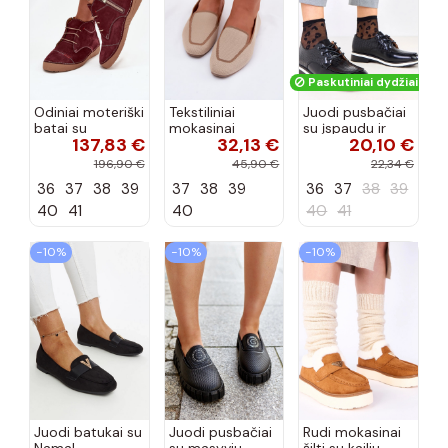
Paskutiniai dydžiai!
Odiniai moteriški
Tekstiliniai
Juodi pusbačiai
batai su
mokasinai
su įspaudu ir
137,83 €
32,13 €
20,10 €
siūlėmis, pilies
smėlio spalvos
kvadratiniu
tipo, Artiker
Selisa
priekiu Kerawa
196,90 €
45,90 €
22,34 €
57C2116, bordo
36
37
38
39
37
38
39
36
37
38
39
spalvos
40
41
40
40
41
−10%
−10%
−10%
Juodi batukai su
Juodi pusbačiai
Rudi mokasinai