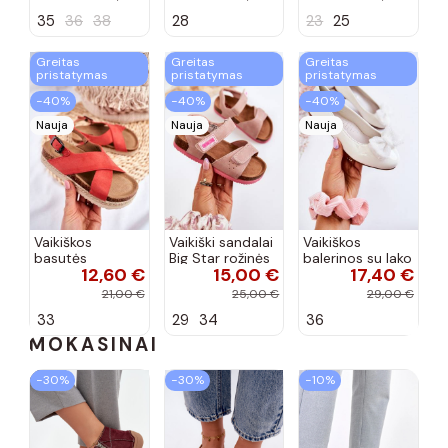
Messi smėlio
35
36
38
28
23
25
spalvos
Greitas
Greitas
Greitas
pristatymas
pristatymas
pristatymas
−40%
−40%
−40%
Nauja
Nauja
Nauja
Vaikiškos
Vaikiški sandalai
Vaikiškos
basutės
Big Star rožinės
balerinos su lako
12,60 €
15,00 €
17,40 €
koralinės
spalvos
efektu ir
spalvos
kaspinais baltos
21,00 €
25,00 €
29,00 €
spalvos Zolly
33
29
34
36
MOKASINAI
−30%
−30%
−10%